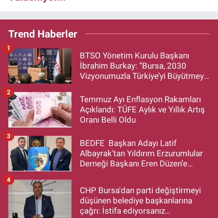
Trend Haberler
1
BTSO Yönetim Kurulu Başkanı
İbrahim Burkay: “Bursa, 2030
Vizyonumuzla Türkiye’yi Büyütmeye
Devam Edecek”
2
Temmuz Ayı Enflasyon Rakamları
Açıklandı: TÜFE Aylık ve Yıllık Artış
Oranı Belli Oldu
3
BEDFE Başkan Adayı Latif
Albayrak’tan Yıldırım Erzurumlular
Derneği Başkanı Eren Düzen’e
Hayırlı Olsun Ziyareti
4
CHP Bursa'dan parti değiştirmeyi
düşünen belediye başkanlarına
çağrı: İstifa ediyorsanız