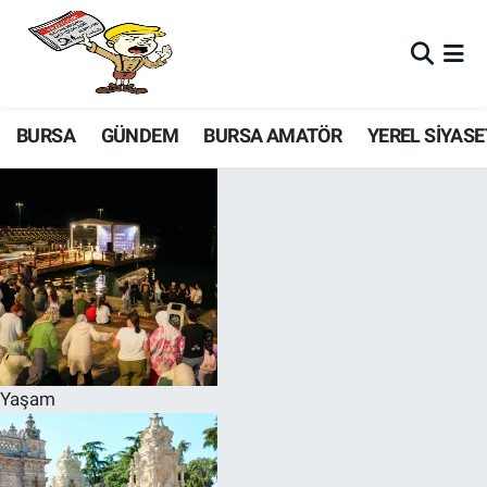
BURSA
GÜNDEM
BURSA AMATÖR
YEREL SİYASE
Yaşam