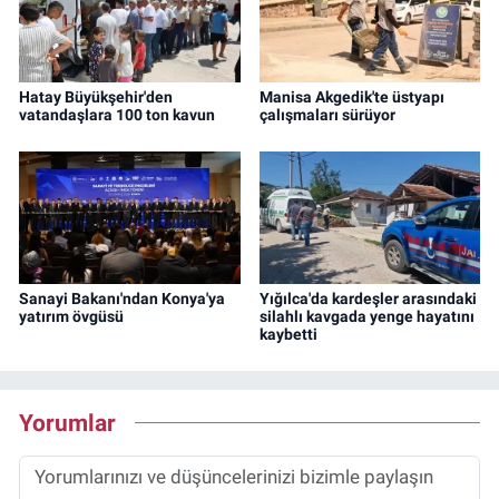
Hatay Büyükşehir'den
Manisa Akgedik'te üstyapı
vatandaşlara 100 ton kavun
çalışmaları sürüyor
Sanayi Bakanı'ndan Konya'ya
Yığılca'da kardeşler arasındaki
yatırım övgüsü
silahlı kavgada yenge hayatını
kaybetti
Yorumlar