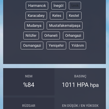
Harmancık
İnegöl
İznik
Karacabey
Keles
Kestel
Mudanya
Mustafakemalpaşa
Nilüfer
Orhaneli
Orhangazi
Osmangazi
Yenişehir
Yıldırım
NEM
BASINÇ
%84
1011 HPA
hpa
RÜZGAR
EN DÜŞÜK / EN YÜKSEK