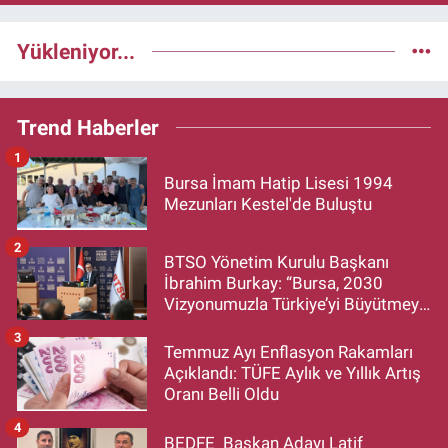
Yükleniyor...
Trend Haberler
1
Bursa İmam Hatip Lisesi 1994
Mezunları Kestel'de Buluştu
2
BTSO Yönetim Kurulu Başkanı
İbrahim Burkay: “Bursa, 2030
Vizyonumuzla Türkiye’yi Büyütmeye
Devam Edecek”
3
Temmuz Ayı Enflasyon Rakamları
Açıklandı: TÜFE Aylık ve Yıllık Artış
Oranı Belli Oldu
4
BEDFE Başkan Adayı Latif