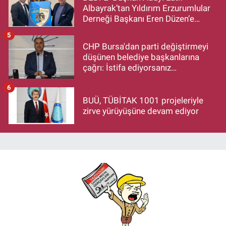
Albayrak’tan Yıldırım Erzurumlular
Derneği Başkanı Eren Düzen’e
Hayırlı Olsun Ziyareti
5
CHP Bursa'dan parti değiştirmeyi
düşünen belediye başkanlarına
çağrı: İstifa ediyorsanız
makamlarınızı da bırakın
6
BUÜ, TÜBİTAK 1001 projeleriyle
zirve yürüyüşüne devam ediyor