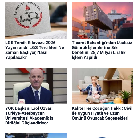
LGS Tercih Kılavuzu 2026
Ticaret Bakanlığı'ndan Usulsüz
Yayımlandı! LGS Tercihleri Ne
Gümrük İşlemlerine Sıkı
Zaman Başlıyor, Nasıl
Denetim! 28,7 Milyar Liralık
Yapılacak?
İşlem Yapıldı
YÖK Başkanı Erol Özvar:
Kalite Her Çocuğun Hakkı: Civil
Türkiye-Azerbaycan
ile Uygun Fiyatlı ve Uzun
Üniversitesi Akademik İş
Ömürlü Oyuncak Seçenekleri
Birliğini Güçlendiriyor