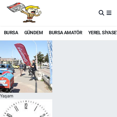
BURSA
GÜNDEM
BURSA AMATÖR
YEREL SİYASE
Yaşam