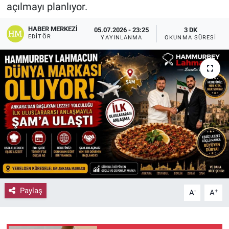
açılmayı planlıyor.
HABER MERKEZI
05.07.2026 - 23:25
3 DK
EDITÖR
YAYINLANMA
OKUNMA SÜRESI
Paylaş
-
+
A
A