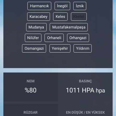
Harmancık
İnegöl
İznik
Karacabey
Keles
Kestel
Mudanya
Mustafakemalpaşa
Nilüfer
Orhaneli
Orhangazi
Osmangazi
Yenişehir
Yıldırım
NEM
BASINÇ
%80
1011 HPA
hpa
RÜZGAR
EN DÜŞÜK / EN YÜKSEK