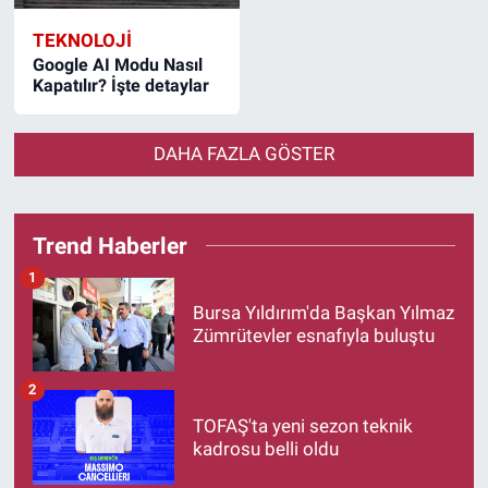
TEKNOLOJİ
Google AI Modu Nasıl
Kapatılır? İşte detaylar
DAHA FAZLA GÖSTER
Trend Haberler
1
Bursa Yıldırım'da Başkan Yılmaz
Zümrütevler esnafıyla buluştu
2
TOFAŞ'ta yeni sezon teknik
kadrosu belli oldu