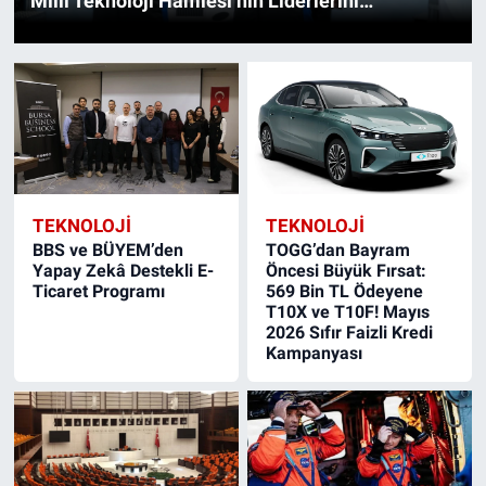
Milli Teknoloji Hamlesi’nin Liderlerini
Yetiştirecek
TEKNOLOJİ
TEKNOLOJİ
BBS ve BÜYEM’den
TOGG’dan Bayram
Yapay Zekâ Destekli E-
Öncesi Büyük Fırsat:
Ticaret Programı
569 Bin TL Ödeyene
T10X ve T10F! Mayıs
2026 Sıfır Faizli Kredi
Kampanyası