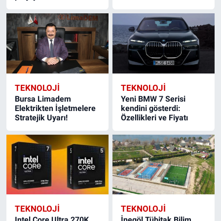
TEKNOLOJİ
TEKNOLOJİ
Bursa Limadem
Yeni BMW 7 Serisi
Elektrikten İşletmelere
kendini gösterdi:
Stratejik Uyarı!
Özellikleri ve Fiyatı
TEKNOLOJİ
TEKNOLOJİ
Intel Core Ultra 270K
İnegöl Tübitak Bilim