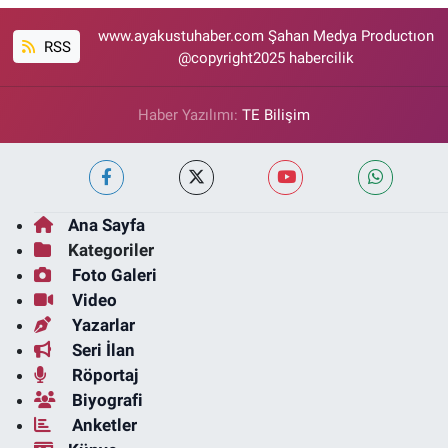
www.ayakustuhaber.com Şahan Medya Productıon
RSS
@copyright2025 habercilik
Haber Yazılımı:
TE Bilişim
Ana Sayfa
Kategoriler
Foto Galeri
Video
Yazarlar
Seri İlan
Röportaj
Biyografi
Anketler