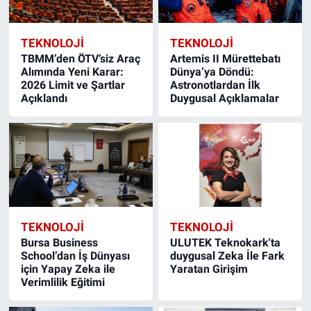
TEKNOLOJİ
TEKNOLOJİ
TBMM’den ÖTV’siz Araç
Artemis II Mürettebatı
Alımında Yeni Karar:
Dünya’ya Döndü:
2026 Limit ve Şartlar
Astronotlardan İlk
Açıklandı
Duygusal Açıklamalar
TEKNOLOJİ
TEKNOLOJİ
Bursa Business
ULUTEK Teknokark'ta
School’dan İş Dünyası
duygusal Zeka İle Fark
için Yapay Zeka ile
Yaratan Girişim
Verimlilik Eğitimi