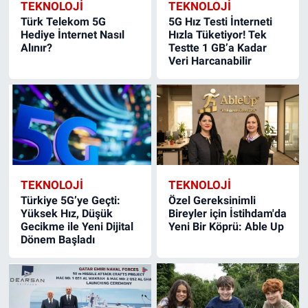
TEKNOLOJİ
TEKNOLOJİ
Türk Telekom 5G
5G Hız Testi İnterneti
Hediye İnternet Nasıl
Hızla Tüketiyor! Tek
Alınır?
Testte 1 GB’a Kadar
Veri Harcanabilir
TEKNOLOJİ
TEKNOLOJİ
Türkiye 5G’ye Geçti:
Özel Gereksinimli
Yüksek Hız, Düşük
Bireyler için İstihdam'da
Gecikme ile Yeni Dijital
Yeni Bir Köprü: Able Up
Dönem Başladı