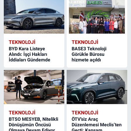
TEKNOLOJİ
TEKNOLOJİ
BYD Kara Listeye
BASE3 Teknoloji
Alındı: İşçi Hakları
Görükle Bürosu
İddiaları Gündemde
hizmete açıldı
TEKNOLOJİ
TEKNOLOJİ
BTSO MESYEB, Nitelikli
ÖTV’siz Araç
Dönüşümün Öncüsü
Düzenlemesi Meclis’ten
Olmaya Devam Ediyor
Geçti: Kapsam