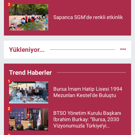
3
Sapanca SGM'de renkli etkinlik
Yükleniyor...
Trend Haberler
1
Bursa İmam Hatip Lisesi 1994
Mezunları Kestel'de Buluştu
2
BTSO Yönetim Kurulu Başkanı
İbrahim Burkay: “Bursa, 2030
Vizyonumuzla Türkiye’yi
Büyütmeye Devam Edecek”