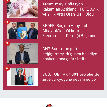
3
Temmuz Ayı Enflasyon
Rakamları Açıklandı: TÜFE Aylık
ve Yıllık Artış Oranı Belli Oldu
4
BEDFE Başkan Adayı Latif
Albayrak’tan Yıldırım
Erzurumlular Derneği Başkanı
Eren Düzen’e Hayırlı Olsun
5
Ziyareti
CHP Bursa'dan parti
değiştirmeyi düşünen belediye
başkanlarına çağrı: İstifa
ediyorsanız makamlarınızı da
6
bırakın
BUÜ, TÜBİTAK 1001 projeleriyle
zirve yürüyüşüne devam ediyor