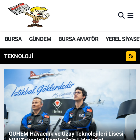
BURSA
GÜNDEM
BURSA AMATÖR
YEREL SİYASE
TEKNOLOJİ
GUHEM Havacılık ve Uzay Teknolojileri Lisesi