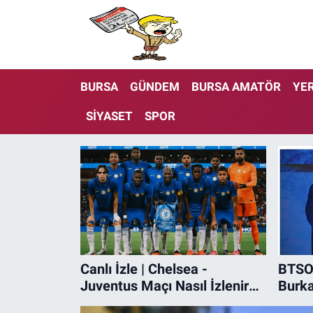
BURSA
GÜNDEM
BURSA AMATÖR
YER
SİYASET
SPOR
Bursa Haberleri
Canlı İzle | Chelsea -
BTSO 
Juventus Maçı Nasıl İzlenir?
Burk
Chelsea - Juventus Maçı
OSB'y