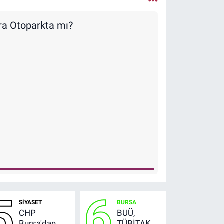
ıra Otoparkta mı?
5
6
SİYASET
BURSA
CHP
BUÜ,
Bursa'dan
TÜBİTAK