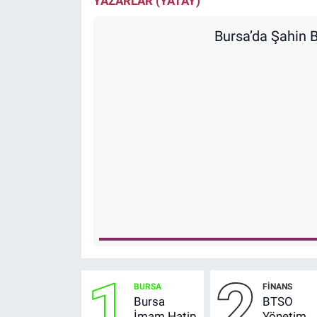
YAZARLAR (YATAY)
Bursa’da Şahin B
1
2
BURSA
FİNANS
Bursa
BTSO
İmam Hatip
Yönetim