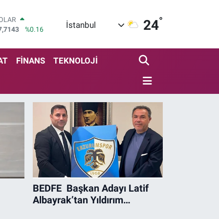
°
OLAR
24
İstanbul
7,7143
%0.16
URO
5,0317
%-0.02
TERLİN
AT
FİNANS
TEKNOLOJİ
4,2463
%0.07
RAM ALTIN
510.40
%0.45
İST100
3.799
%70
ITCOIN
4.225,61
%-0.63
BEDFE Başkan Adayı Latif
Albayrak’tan Yıldırım
ğrı:
Erzurumlular Derneği Başkanı