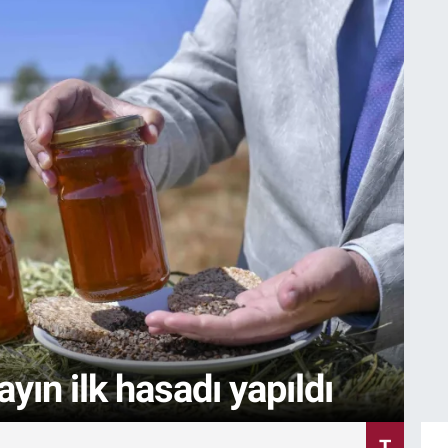
layacak
İstifa ediyorsanız
makamlarınızı da bırakı
YA
ın ilk hasadı yapıldı
N
T