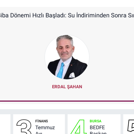
iba Dönemi Hızlı Başladı: Su İndiriminden Sonra S
ERDAL ŞAHAN
3
4
FİNANS
BURSA
Temmuz
BEDFE
Ayı
Başkan