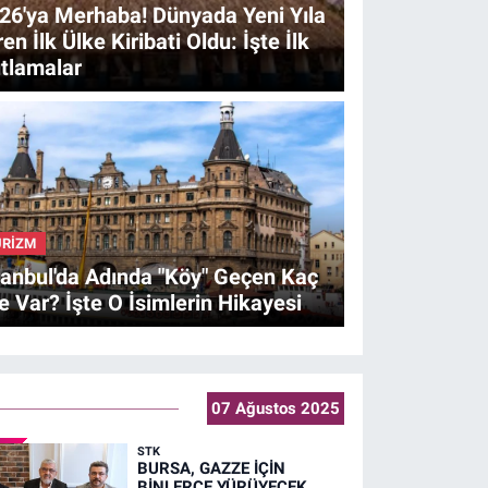
26'ya Merhaba! Dünyada Yeni Yıla
ren İlk Ülke Kiribati Oldu: İşte İlk
tlamalar
ÜRİZM
tanbul'da Adında "Köy" Geçen Kaç
çe Var? İşte O İsimlerin Hikayesi
07 Ağustos 2025
STK
BURSA, GAZZE İÇİN
BİNLERCE YÜRÜYECEK