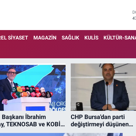
D
4
E
5
S
EL SİYASET
MAGAZİN
SAĞLIK
KULİS
KÜLTÜR-SAN
6
G
6
B
1
B
6
Başkanı İbrahim
CHP Bursa'dan parti
ay, TEKNOSAB ve KOBİ
değiştirmeyi düşünen
e İlişkin Tüm Soruları
belediye başkanlarına ça