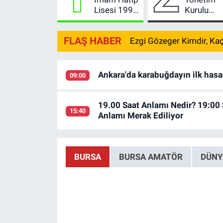
Lisesi 1994
Kurulu
Mezunları
Başkanı
Kestel'de
İbrahim
FLAŞ HABER
Ezgi Gözeger Kimdir, Kaç
Buluştu
Burkay:
“Bursa, 2
Vizyonum
Türkiye’yi
Ankara'da karabuğdayın ilk hasa
09:00
Büyütmey
Devam
Edecek”
19.00 Saat Anlamı Nedir? 19:00
15:40
Anlamı Merak Ediliyor
BURSA
BURSA AMATÖR
DÜNY