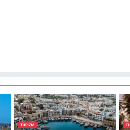
TÜRİZM
T