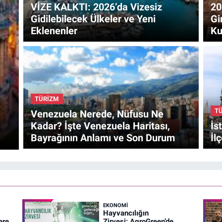
VİZE KALKTI: 2026’da Vizesiz
20
Gidilebilecek Ülkeler ve Yeni
Gi
Eklenenler
Ku
TÜRİZM
T
Venezuela Nerede, Nüfusu Ne
Kadar? İşte Venezuela Haritası,
İs
Bayrağının Anlamı ve Son Durum
İl
EKONOMİ
Hayvancılığın
ere
Zirvesi: AgroGreen’de