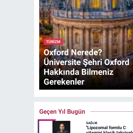
TÜRİZM
Oxford Nerede?
Üniversite Şehri Oxford
Hakkında Bilmeniz
Gerekenler
Geçen Yıl Bugün
SAĞLIK
''Lipozomal formlu C
vitamini klasik takviyel