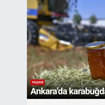
Hangi Kanalda, Saat Kaçta?
Yanıt
YAŞAM
Ankara'da karabuğday