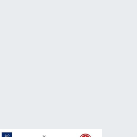
Eren Düzen’e Hayırlı Olsun
n
Ziyareti
ŞAM
ilüfer'de kaldırımlar temizle