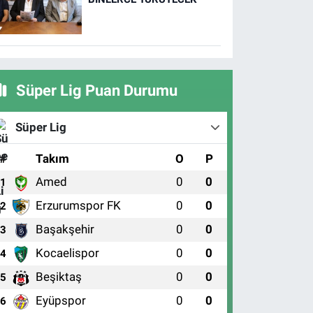
Süper Lig Puan Durumu
Süper Lig
#
Takım
O
P
Amed
0
0
1
Erzurumspor FK
0
0
2
Başakşehir
0
0
3
Kocaelispor
0
0
4
Beşiktaş
0
0
5
Eyüpspor
0
0
6