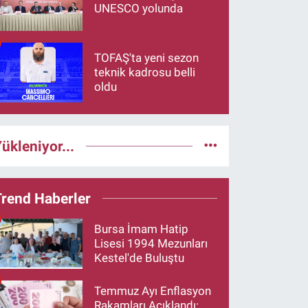
UNESCO yolunda
TOFAŞ'ta yeni sezon
teknik kadrosu belli
oldu
ükleniyor...
Trend Haberler
Bursa İmam Hatip
Lisesi 1994 Mezunları
Kestel'de Buluştu
Temmuz Ayı Enflasyon
Rakamları Açıklandı: