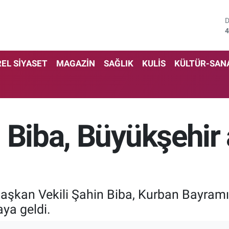
4
5
EL SİYASET
MAGAZİN
SAĞLIK
KULİS
KÜLTÜR-SAN
6
6
1
 Biba, Büyükşehir a
6
Başkan Vekili Şahin Biba, Kurban Bayram
aya geldi.