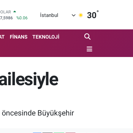
°
DOLAR
30
İstanbul
7,5986
%0.06
EURO
5,0700
%0.1
STERLİN
AT
FİNANS
TEKNOLOJİ
4,2438
%0.21
GRAM ALTIN
518.23
%0.39
BİST100
3.768
%48
ilesiyle
BITCOIN
4.602,05
%0.69
ı öncesinde Büyükşehir