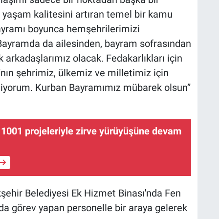
 yaşam kalitesini artıran temel bir kamu
ayramı boyunca hemşehrilerimizi
. Bayramda da ailesinden, bayram sofrasından
k arkadaşlarımız olacak. Fedakarlıkları için
ın şehrimiz, ülkemiz ve milletimiz için
ediyorum. Kurban Bayramımız mübarek olsun”
1001 projeleriyle zirve yürüyüşüne devam
kşehir Belediyesi Ek Hizmet Binası'nda Fen
nda görev yapan personelle bir araya gelerek