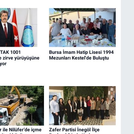
İTAK 1001
Bursa İmam Hatip Lisesi 1994
le zirve yürüyüşüne
Mezunları Kestel'de Buluştu
yor
 ile Nilüfer’de içme
Zafer Partisi İnegöl İlçe