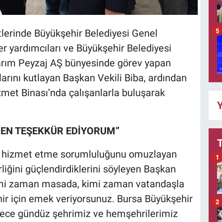
5
tlerinde Büyükşehir Belediyesi Genel
r yardımcıları ve Büyükşehir Belediyesi
k Tarım Peyzaj AŞ bünyesinde görev yapan
arını kutlayan Başkan Vekili Biba, ardından
met Binası’nda çalışanlarla buluşarak
Y
EN TEŞEKKÜR EDİYORUM”
ya hizmet etme sorumluluğunu omuzlayan
1
rliğini güçlendirdiklerini söyleyen Başkan
kimi zaman masada, kimi zaman vatandaşla
hir için emek veriyorsunuz. Bursa Büyükşehir
2
k gece gündüz şehrimiz ve hemşehrilerimiz