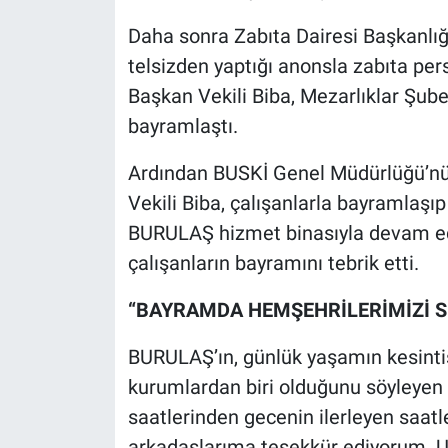
Daha sonra Zabıta Dairesi Başkanlığı
telsizden yaptığı anonsla zabıta pers
Başkan Vekili Biba, Mezarlıklar Şub
bayramlaştı.
Ardından BUSKİ Genel Müdürlüğü’n
Vekili Biba, çalışanlarla bayramlaşı
BURULAŞ hizmet binasıyla devam ed
çalışanların bayramını tebrik etti.
“BAYRAMDA HEMŞEHRİLERİMİZİ S
BURULAŞ’ın, günlük yaşamın kesinti
kurumlardan biri olduğunu söyleyen B
saatlerinden gecenin ilerleyen saa
arkadaşlarıma teşekkür ediyorum. U