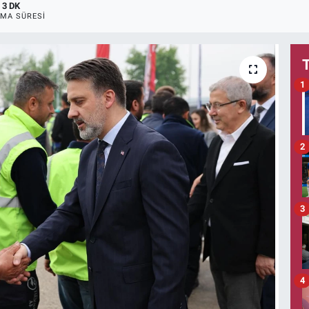
3 DK
MA SÜRESI
1
2
3
4