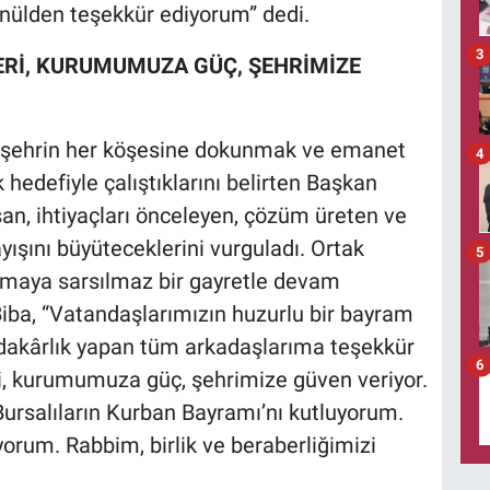
nülden teşekkür ediyorum” dedi.
3
ERİ, KURUMUMUZA GÜÇ, ŞEHRİMİZE
, şehrin her köşesine dokunmak ve emanet
4
hedefiyle çalıştıklarını belirten Başkan
şan, ihtiyaçları önceleyen, çözüm üreten ve
ayışını büyüteceklerini vurguladı. Ortak
5
ışmaya sarsılmaz bir gayretle devam
Biba, “Vatandaşlarımızın huzurlu bir bayram
dakârlık yapan tüm arkadaşlarıma teşekkür
6
, kurumumuza güç, şehrimize güven veriyor.
 Bursalıların Kurban Bayramı’nı kutluyorum.
iyorum. Rabbim, birlik ve beraberliğimizi