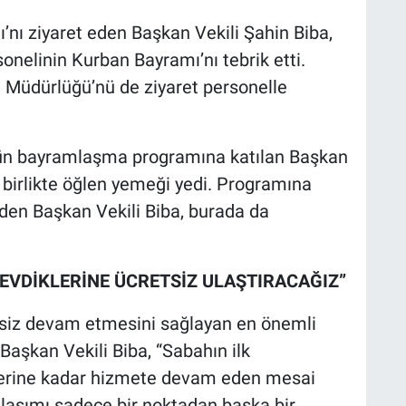
’nı ziyaret eden Başkan Vekili Şahin Biba,
onelinin Kurban Bayramı’nı tebrik etti.
e Müdürlüğü’nü de ziyaret personelle
ün bayramlaşma programına katılan Başkan
p birlikte öğlen yemeği yedi. Programına
en Başkan Vekili Biba, burada da
EVDİKLERİNE ÜCRETSİZ ULAŞTIRACAĞIZ”
siz devam etmesini sağlayan en önemli
aşkan Vekili Biba, “Sabahın ilk
tlerine kadar hizmete devam eden mesai
laşımı sadece bir noktadan başka bir