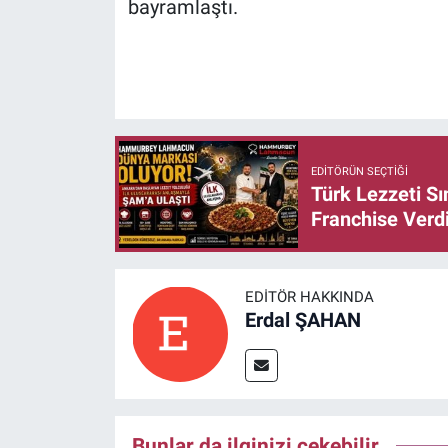
bayramlaştı.
EDITÖRÜN SEÇTIĞI
Türk Lezzeti S
Franchise Verd
EDITÖR HAKKINDA
Erdal ŞAHAN
Bunlar da ilginizi çekebilir