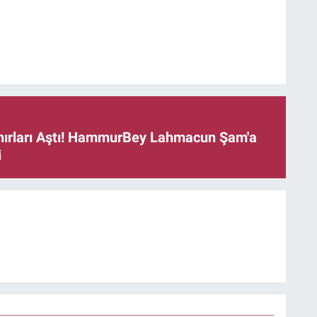
ınırları Aştı! HammurBey Lahmacun Şam'a
i