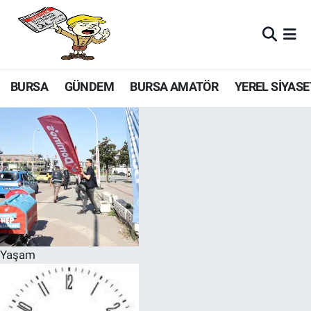
BURSA
GÜNDEM
BURSA AMATÖR
YEREL SİYASE
Yaşam