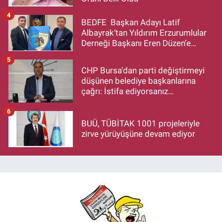
4
BEDFE Başkan Adayı Latif
Albayrak’tan Yıldırım Erzurumlular
Derneği Başkanı Eren Düzen’e
Hayırlı Olsun Ziyareti
5
CHP Bursa'dan parti değiştirmeyi
düşünen belediye başkanlarına
çağrı: İstifa ediyorsanız
makamlarınızı da bırakın
6
BUÜ, TÜBİTAK 1001 projeleriyle
zirve yürüyüşüne devam ediyor