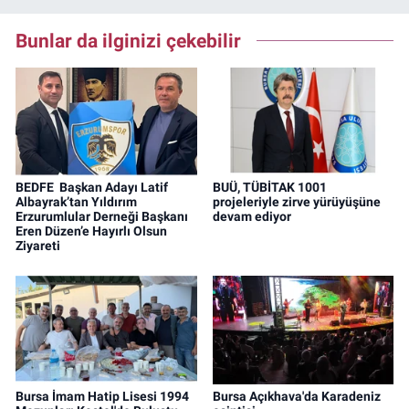
Bunlar da ilginizi çekebilir
BEDFE Başkan Adayı Latif
BUÜ, TÜBİTAK 1001
Albayrak’tan Yıldırım
projeleriyle zirve yürüyüşüne
Erzurumlular Derneği Başkanı
devam ediyor
Eren Düzen’e Hayırlı Olsun
Ziyareti
Bursa İmam Hatip Lisesi 1994
Bursa Açıkhava'da Karadeniz