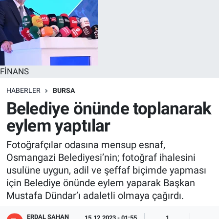
FİNANS
HABERLER
BURSA
Belediye önünde toplanarak
eylem yaptılar
Fotoğrafçılar odasına mensup esnaf,
Osmangazi Belediyesi’nin; fotoğraf ihalesini
usulüne uygun, adil ve şeffaf biçimde yapması
için Belediye önünde eylem yaparak Başkan
Mustafa Dündar’ı adaletli olmaya çağırdı.
ERDAL ŞAHAN
15.12.2023 - 01:55
1
1