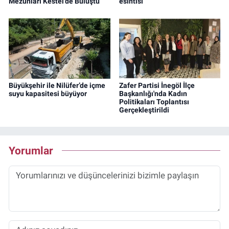
Mezunları Kestel'de Buluştu
esintisi
Büyükşehir ile Nilüfer’de içme
Zafer Partisi İnegöl İlçe
suyu kapasitesi büyüyor
Başkanlığı'nda Kadın
Politikaları Toplantısı
Gerçekleştirildi
Yorumlar