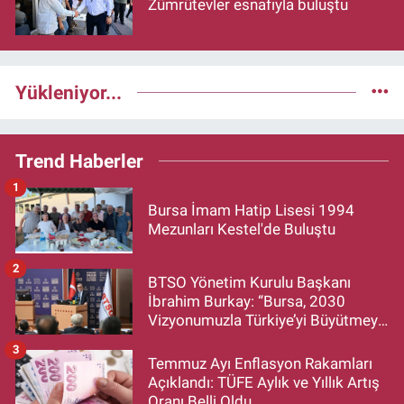
Zümrütevler esnafıyla buluştu
Yükleniyor...
Trend Haberler
1
Bursa İmam Hatip Lisesi 1994
Mezunları Kestel'de Buluştu
2
BTSO Yönetim Kurulu Başkanı
İbrahim Burkay: “Bursa, 2030
Vizyonumuzla Türkiye’yi Büyütmeye
Devam Edecek”
3
Temmuz Ayı Enflasyon Rakamları
Açıklandı: TÜFE Aylık ve Yıllık Artış
Oranı Belli Oldu