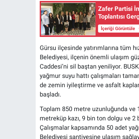
Zafer Partisi İ
Toplantısı Gerç
İçeriği Görüntüle
Gürsu ilçesinde yatırımlarına tüm h
Belediyesi, ilçenin önemli ulaşım gü
Caddesi’ni sil baştan yeniliyor. BUS
yağmur suyu hattı çalışmaları tamam
de zemin iyileştirme ve asfalt ka
başladı.
Toplam 850 metre uzunluğunda ve 12
metreküp kazı, 9 bin ton dolgu ve 2 b
Çalışmalar kapsamında 50 adet yağm
Belediyesi şantiyesine ulaşım sağla