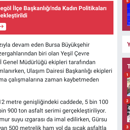
5
negöl İlçe Başkanlığı'nda Kadın Politikaları
ekleştirildi
Y
ızıyla devam eden Bursa Büyükşehir
zergahlarından biri olan Yeşil Çevre
Kİ Genel Müdürlüğü ekipleri tarafından
lanırken, Ulaşım Dairesi Başkanlığı ekipleri
1
plama çalışmalarına zaman kaybetmeden
 metre genişliğindeki caddede, 5 bin 100
2
in 900 ton asfalt serimi gerçekleştiriliyor.
ur suyu ızgarası da imal edilirken, Gürsu
yan 500 metrelik ham yol da sıcak asfaltla
3