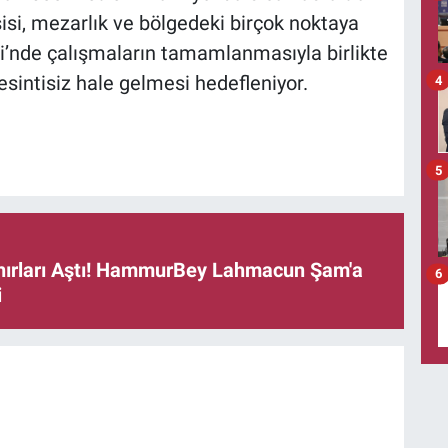
sisi, mezarlık ve bölgedeki birçok noktaya
i’nde çalışmaların tamamlanmasıyla birlikte
esintisiz hale gelmesi hedefleniyor.
4
5
ınırları Aştı! HammurBey Lahmacun Şam'a
6
i