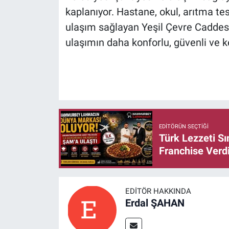
kaplanıyor. Hastane, okul, arıtma te
ulaşım sağlayan Yeşil Çevre Caddes
ulaşımın daha konforlu, güvenli ve k
EDITÖRÜN SEÇTIĞI
Türk Lezzeti S
Franchise Verd
EDITÖR HAKKINDA
Erdal ŞAHAN