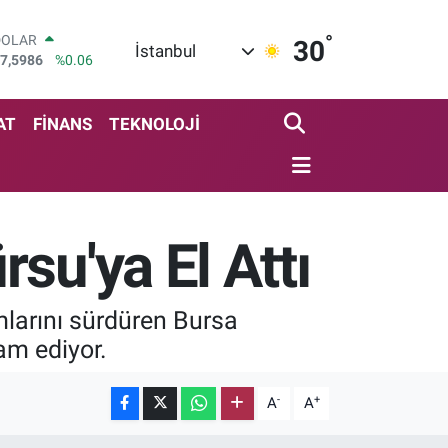
°
DOLAR
30
İstanbul
7,5986
%0.06
EURO
5,0700
%0.1
STERLİN
AT
FİNANS
TEKNOLOJİ
4,2438
%0.21
GRAM ALTIN
518.23
%0.39
BİST100
3.703
%0
su'ya El Attı
BITCOIN
4.602,05
%0.69
mlarını sürdüren Bursa
am ediyor.
-
+
A
A