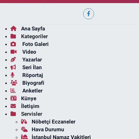
Ana Sayfa
Kategoriler
Foto Galeri
Video
Yazarlar
Seri İlan
Röportaj
Biyografi
Anketler
Künye
İletişim
Servisler
Nöbetçi Eczaneler
Hava Durumu
İstanbul Namaz Vakitleri