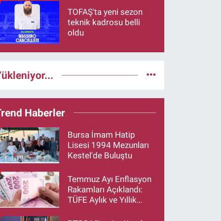
TOFAŞ'ta yeni sezon
teknik kadrosu belli
oldu
ükleniyor...
Trend Haberler
Bursa İmam Hatip
Lisesi 1994 Mezunları
Kestel'de Buluştu
Temmuz Ayı Enflasyon
Rakamları Açıklandı:
TÜFE Aylık ve Yıllık
Artış Oranı Belli Oldu