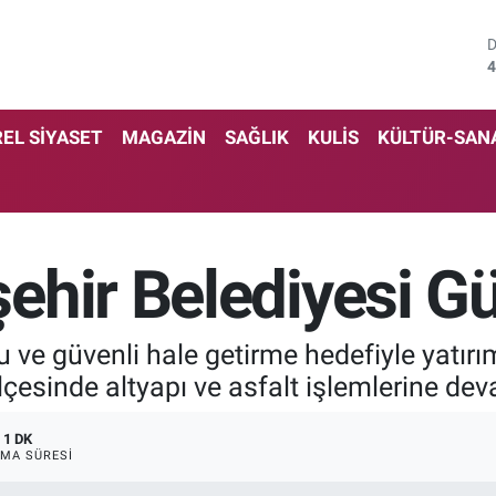
4
5
EL SİYASET
MAGAZİN
SAĞLIK
KULİS
KÜLTÜR-SAN
6
6
1
hir Belediyesi Gür
6
 ve güvenli hale getirme hedefiyle yatırı
lçesinde altyapı ve asfalt işlemlerine dev
1 DK
MA SÜRESI