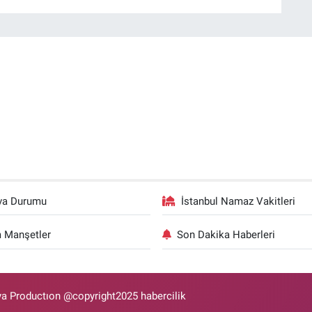
va Durumu
İstanbul Namaz Vakitleri
 Manşetler
Son Dakika Haberleri
 Productıon @copyright2025 habercilik