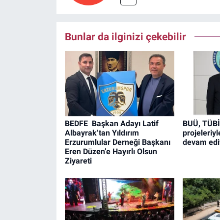
Bunlar da ilginizi çekebilir
BEDFE Başkan Adayı Latif
BUÜ, TÜB
Albayrak’tan Yıldırım
projeleriy
Erzurumlular Derneği Başkanı
devam edi
Eren Düzen’e Hayırlı Olsun
Ziyareti