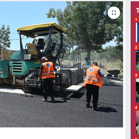
1
2
3
4