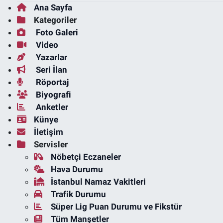
Ana Sayfa
Kategoriler
Foto Galeri
Video
Yazarlar
Seri İlan
Röportaj
Biyografi
Anketler
Künye
İletişim
Servisler
Nöbetçi Eczaneler
Hava Durumu
İstanbul Namaz Vakitleri
Trafik Durumu
Süper Lig Puan Durumu ve Fikstür
Tüm Manşetler