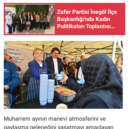
Zafer Partisi İnegöl İlçe
Başkanlığı'nda Kadın
Politikaları Toplantısı
Gerçekleştirildi
Muharrem ayının manevi atmosferini ve
paylaşma geleneğini yaşatmayı amaçlayan