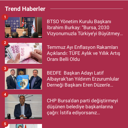
Trend Haberler
1
BTSO Yönetim Kurulu Başkanı
İbrahim Burkay: “Bursa, 2030
Vizyonumuzla Türkiye’yi Büyütmeye
Devam Edecek”
2
Temmuz Ayı Enflasyon Rakamları
Açıklandı: TÜFE Aylık ve Yıllık Artış
Oranı Belli Oldu
3
BEDFE Başkan Adayı Latif
Albayrak’tan Yıldırım Erzurumlular
Derneği Başkanı Eren Düzen’e
Hayırlı Olsun Ziyareti
4
CHP Bursa'dan parti değiştirmeyi
düşünen belediye başkanlarına
çağrı: İstifa ediyorsanız
makamlarınızı da bırakın
5