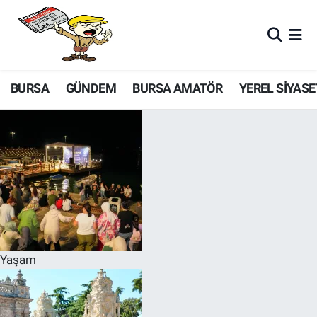
BURSA
GÜNDEM
BURSA AMATÖR
YEREL SİYASE
Yaşam