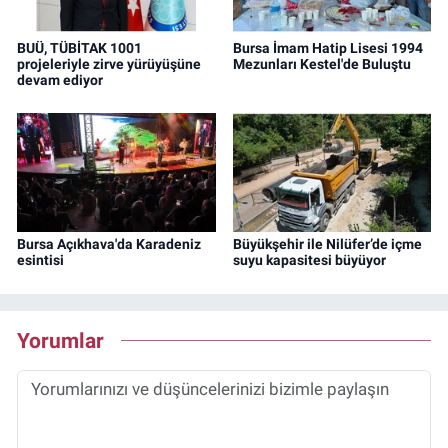
BUÜ, TÜBİTAK 1001
Bursa İmam Hatip Lisesi 1994
projeleriyle zirve yürüyüşüne
Mezunları Kestel'de Buluştu
devam ediyor
Bursa Açıkhava'da Karadeniz
Büyükşehir ile Nilüfer’de içme
esintisi
suyu kapasitesi büyüyor
Yorumlar