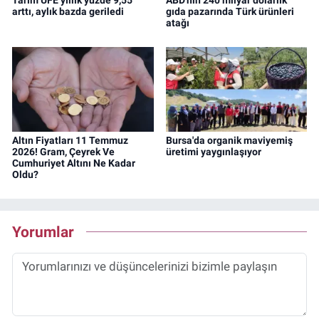
Tarım ÜFE yıllık yüzde 9,55
ABD'nin 240 milyar dolarlık
arttı, aylık bazda geriledi
gıda pazarında Türk ürünleri
atağı
Altın Fiyatları 11 Temmuz
Bursa'da organik maviyemiş
2026! Gram, Çeyrek Ve
üretimi yaygınlaşıyor
Cumhuriyet Altını Ne Kadar
Oldu?
Yorumlar