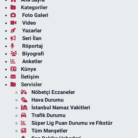
Kategoriler
Foto Galeri
Video
Yazarlar
Seri İlan
Röportaj
Biyografi
Anketler
Künye
İletişim
Servisler
Nöbetçi Eczaneler
Hava Durumu
İstanbul Namaz Vakitleri
Trafik Durumu
Süper Lig Puan Durumu ve Fikstür
Tüm Manşetler