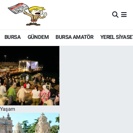
BURSA
GÜNDEM
BURSA AMATÖR
YEREL SİYASE
Yaşam