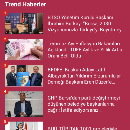
Trend Haberler
1
BTSO Yönetim Kurulu Başkanı
İbrahim Burkay: “Bursa, 2030
Vizyonumuzla Türkiye’yi Büyütmeye
Devam Edecek”
2
Temmuz Ayı Enflasyon Rakamları
Açıklandı: TÜFE Aylık ve Yıllık Artış
Oranı Belli Oldu
3
BEDFE Başkan Adayı Latif
Albayrak’tan Yıldırım Erzurumlular
Derneği Başkanı Eren Düzen’e
Hayırlı Olsun Ziyareti
4
CHP Bursa'dan parti değiştirmeyi
düşünen belediye başkanlarına
çağrı: İstifa ediyorsanız
makamlarınızı da bırakın
5
BUÜ, TÜBİTAK 1001 projeleriyle