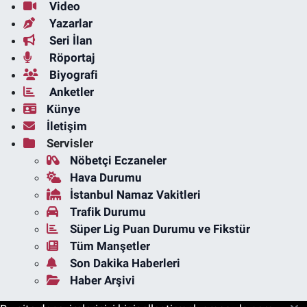
Video
Yazarlar
Seri İlan
Röportaj
Biyografi
Anketler
Künye
İletişim
Servisler
Nöbetçi Eczaneler
Hava Durumu
İstanbul Namaz Vakitleri
Trafik Durumu
Süper Lig Puan Durumu ve Fikstür
Tüm Manşetler
Son Dakika Haberleri
Haber Arşivi