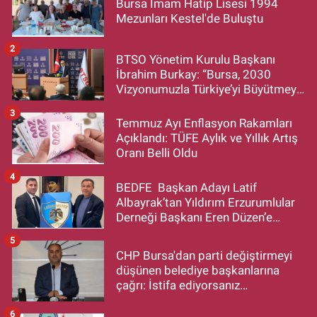
Bursa İmam Hatip Lisesi 1994
Mezunları Kestel'de Buluştu
2
BTSO Yönetim Kurulu Başkanı
İbrahim Burkay: “Bursa, 2030
Vizyonumuzla Türkiye’yi Büyütmeye
Devam Edecek”
3
Temmuz Ayı Enflasyon Rakamları
Açıklandı: TÜFE Aylık ve Yıllık Artış
Oranı Belli Oldu
4
BEDFE Başkan Adayı Latif
Albayrak’tan Yıldırım Erzurumlular
Derneği Başkanı Eren Düzen’e
Hayırlı Olsun Ziyareti
5
CHP Bursa'dan parti değiştirmeyi
düşünen belediye başkanlarına
çağrı: İstifa ediyorsanız
makamlarınızı da bırakın
6