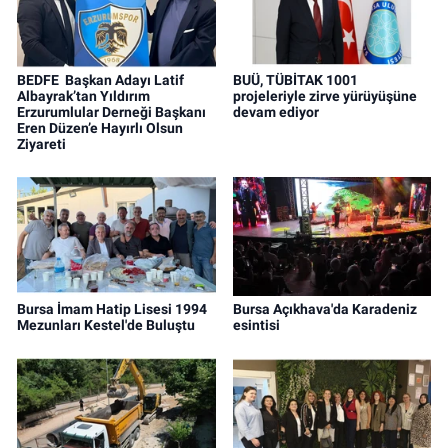
BEDFE Başkan Adayı Latif
BUÜ, TÜBİTAK 1001
Albayrak’tan Yıldırım
projeleriyle zirve yürüyüşüne
Erzurumlular Derneği Başkanı
devam ediyor
Eren Düzen’e Hayırlı Olsun
Ziyareti
Bursa İmam Hatip Lisesi 1994
Bursa Açıkhava'da Karadeniz
Mezunları Kestel'de Buluştu
esintisi