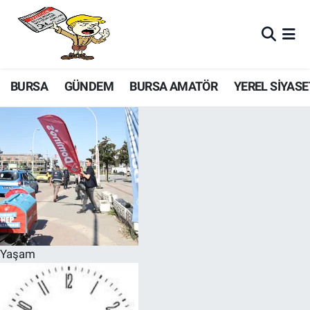
BURSA
GÜNDEM
BURSA AMATÖR
YEREL SİYASE
Yaşam