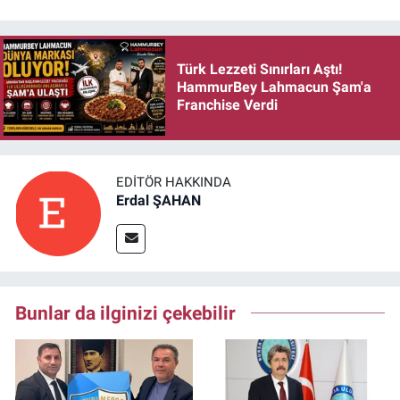
Türk Lezzeti Sınırları Aştı!
HammurBey Lahmacun Şam'a
Franchise Verdi
EDITÖR HAKKINDA
Erdal ŞAHAN
Bunlar da ilginizi çekebilir