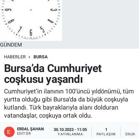
GÜNDEM
HABERLER
BURSA
Bursa’da Cumhuriyet
coşkusu yaşandı
Cumhuriyet’in ilanının 100’üncü yıldönümü, tüm
yurtta olduğu gibi Bursa’da da büyük coşkuyla
kutlandı. Türk bayraklarıyla alanı dolduran
vatandaşlar, coşkuya ortak oldu.
ERDAL ŞAHAN
30.10.2023 - 11:05
1
2
EDITÖR
YAYINLANMA
PAYLAŞIM
OKUNM