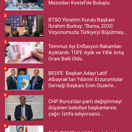
Mezunları Kestel'de Buluştu
2
BTSO Yönetim Kurulu Başkanı
İbrahim Burkay: “Bursa, 2030
Vizyonumuzla Türkiye’yi Büyütmeye
Devam Edecek”
3
Temmuz Ayı Enflasyon Rakamları
Açıklandı: TÜFE Aylık ve Yıllık Artış
Oranı Belli Oldu
4
BEDFE Başkan Adayı Latif
Albayrak’tan Yıldırım Erzurumlular
Derneği Başkanı Eren Düzen’e
Hayırlı Olsun Ziyareti
5
CHP Bursa'dan parti değiştirmeyi
düşünen belediye başkanlarına
çağrı: İstifa ediyorsanız
makamlarınızı da bırakın
6