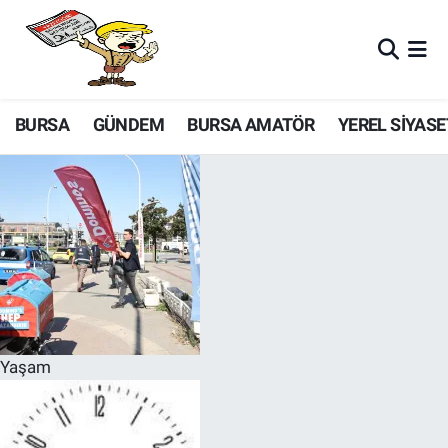
BURSA
GÜNDEM
BURSA AMATÖR
YEREL SİYASE
Yaşam