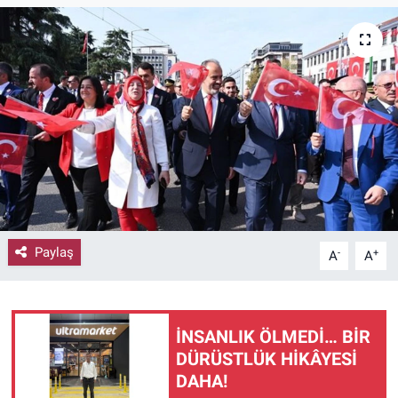
Paylaş
-
+
A
A
İNSANLIK ÖLMEDİ… BİR
DÜRÜSTLÜK HİKÂYESİ
DAHA!