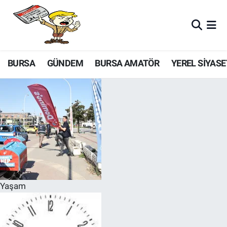
BURSA
GÜNDEM
BURSA AMATÖR
YEREL SİYASE
Yaşam