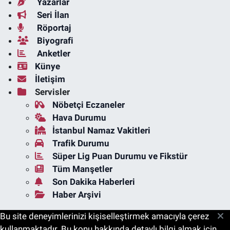
Yazarlar
Seri İlan
Röportaj
Biyografi
Anketler
Künye
İletişim
Servisler
Nöbetçi Eczaneler
Hava Durumu
İstanbul Namaz Vakitleri
Trafik Durumu
Süper Lig Puan Durumu ve Fikstür
Tüm Manşetler
Son Dakika Haberleri
Haber Arşivi
Bu site deneyimlerinizi kişiselleştirmek amacıyla çerez
kullanmaktadır. Bu konu hakkında detaylı bilgi almak için