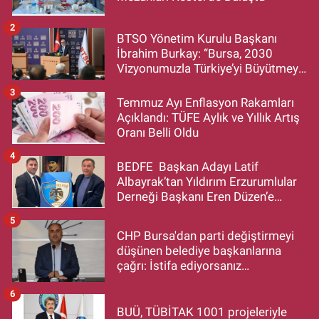
2
BTSO Yönetim Kurulu Başkanı
İbrahim Burkay: “Bursa, 2030
Vizyonumuzla Türkiye’yi Büyütmeye
Devam Edecek”
3
Temmuz Ayı Enflasyon Rakamları
Açıklandı: TÜFE Aylık ve Yıllık Artış
Oranı Belli Oldu
4
BEDFE Başkan Adayı Latif
Albayrak’tan Yıldırım Erzurumlular
Derneği Başkanı Eren Düzen’e
Hayırlı Olsun Ziyareti
5
CHP Bursa'dan parti değiştirmeyi
düşünen belediye başkanlarına
çağrı: İstifa ediyorsanız
makamlarınızı da bırakın
6
BUÜ, TÜBİTAK 1001 projeleriyle