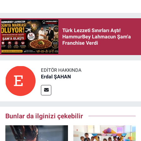
Türk Lezzeti Sınırları Aştı!
HammurBey Lahmacun Şam'a
Franchise Verdi
EDITÖR HAKKINDA
Erdal ŞAHAN
Bunlar da ilginizi çekebilir