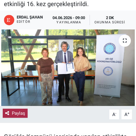
etkinliği 16. kez gerçekleştirildi.
ERDAL ŞAHAN
04.06.2026 - 09:00
2 DK
EDITÖR
YAYINLANMA
OKUNMA SÜRESI
Paylaş
-
+
A
A