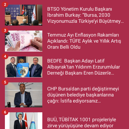
2
BTSO Yönetim Kurulu Başkanı
İbrahim Burkay: “Bursa, 2030
Vizyonumuzla Türkiye’yi Büyütmeye
Devam Edecek”
3
Temmuz Ayı Enflasyon Rakamları
Açıklandı: TÜFE Aylık ve Yıllık Artış
Oranı Belli Oldu
4
BEDFE Başkan Adayı Latif
Albayrak’tan Yıldırım Erzurumlular
Derneği Başkanı Eren Düzen’e
Hayırlı Olsun Ziyareti
5
CHP Bursa'dan parti değiştirmeyi
düşünen belediye başkanlarına
çağrı: İstifa ediyorsanız
makamlarınızı da bırakın
6
BUÜ, TÜBİTAK 1001 projeleriyle
zirve yürüyüşüne devam ediyor