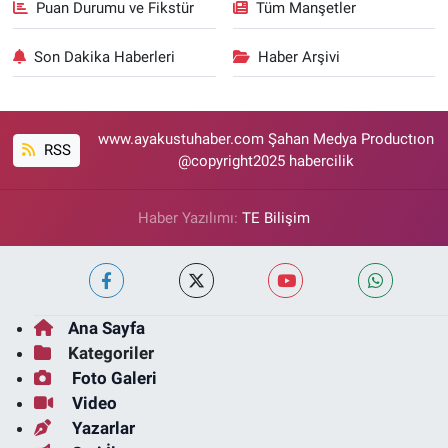
Puan Durumu ve Fikstür
Tüm Manşetler
Son Dakika Haberleri
Haber Arşivi
www.ayakustuhaber.com Şahan Medya Productıon
RSS
@copyright2025 habercilik
Haber Yazılımı:
TE Bilişim
Ana Sayfa
Kategoriler
Foto Galeri
Video
Yazarlar