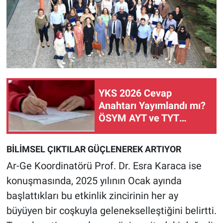
YKS 2026 Cevap
Anahtarı Yayımlandı mı?
ÖSYM AYT ve TYT
Soruları Ne Zaman
Açıklanacak?
BİLİMSEL ÇIKTILAR GÜÇLENEREK ARTIYOR
Ar-Ge Koordinatörü Prof. Dr. Esra Karaca ise
konuşmasında, 2025 yılının Ocak ayında
başlattıkları bu etkinlik zincirinin her ay
büyüyen bir coşkuyla gelenekselleştiğini belirtti.