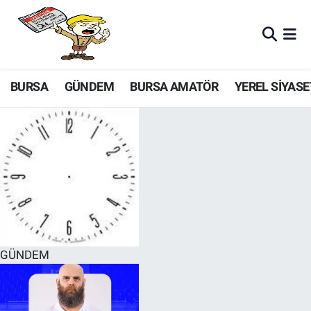
BURSA
GÜNDEM
BURSA AMATÖR
YEREL SİYASE
GÜNDEM