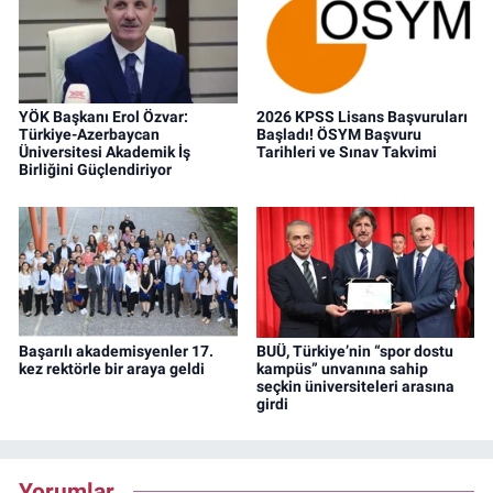
YÖK Başkanı Erol Özvar:
2026 KPSS Lisans Başvuruları
Türkiye-Azerbaycan
Başladı! ÖSYM Başvuru
Üniversitesi Akademik İş
Tarihleri ve Sınav Takvimi
Birliğini Güçlendiriyor
Başarılı akademisyenler 17.
BUÜ, Türkiye’nin “spor dostu
kez rektörle bir araya geldi
kampüs” unvanına sahip
seçkin üniversiteleri arasına
girdi
Yorumlar