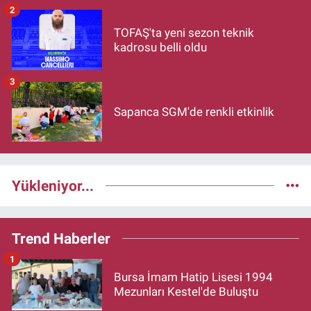
2
TOFAŞ'ta yeni sezon teknik
kadrosu belli oldu
3
Sapanca SGM'de renkli etkinlik
Yükleniyor...
Trend Haberler
1
Bursa İmam Hatip Lisesi 1994
Mezunları Kestel'de Buluştu