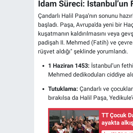
İdam Süreci: İstanbul’un F
Çandarlı Halil Paşa’nın sonunu hazır
başladı. Paşa, Avrupa'da yeni bir Haç
kuşatmanın kaldırılmasını veya gevş
padişah II. Mehmed (Fatih) ve çevre
rüşvet aldığı" şeklinde yorumlandı.
1 Haziran 1453:
İstanbul’un feth
Mehmed dedikoduları ciddiye aldı
Tutuklama:
Çandarlı ve çocuklar
bırakılsa da Halil Paşa, Yedikule
TT Çocuk Da
ayakta alkı