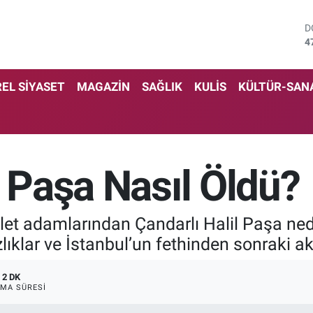
D
4
E
5
S
EL SİYASET
MAGAZİN
SAĞLIK
KULİS
KÜLTÜR-SAN
6
G
6
B
1
l Paşa Nasıl Öldü?
B
6
vlet adamlarından Çandarlı Halil Paşa ned
klar ve İstanbul’un fethinden sonraki akı
2 DK
MA SÜRESI