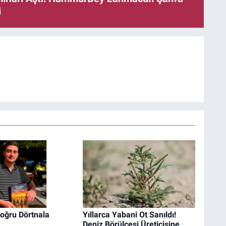
i
oğru Dörtnala
Yıllarca Yabani Ot Sanıldı!
Deniz Börülcesi Üreticisine