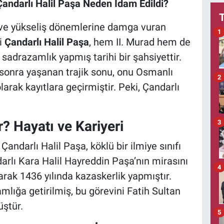
Çandarlı Halil Paşa Neden İdam Edildi?
 ve yükseliş dönemlerine damga vuran
1
i
Çandarlı Halil Paşa
, hem II. Murad hem de
drazamlık yapmış tarihi bir şahsiyettir.
sonra yaşanan trajik sonu, onu Osmanlı
2
larak kayıtlara geçirmiştir. Peki, Çandarlı
? Hayatı ve Kariyeri
3
ndarlı Halil Paşa, köklü bir ilmiye sınıfı
arlı Kara Halil Hayreddin Paşa’nın mirasını
4
arak 1436 yılında kazaskerlik yapmıştır.
mlığa getirilmiş, bu görevini Fatih Sultan
üştür.
5