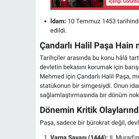
İçeriği Görünt
İdam:
10 Temmuz 1453 tarihinde 
edildi.
Çandarlı Halil Paşa Hain 
Tarihçiler arasında bu konu hâlâ tar
devletin bekasını korumak için barışç
Mehmed için Çandarlı Halil Paşa, me
statükonun bir simgesiydi. Onun ida
sağlamlaştırmasında bir dönüm nokt
Dönemin Kritik Olaylarınd
Paşa, sadece bir bürokrat değil, devle
Varna Savaşı (1444):
II. Murad'ı