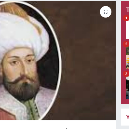
1
2
3
Y