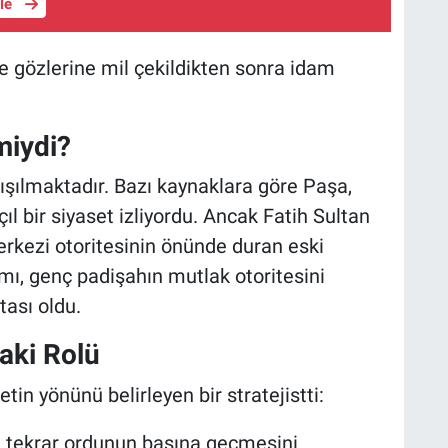
üle
gözlerine mil çekildikten sonra idam
miydi?
tışılmaktadır. Bazı kaynaklara göre Paşa,
ıl bir siyaset izliyordu. Ancak Fatih Sultan
rkezi otoritesinin önünde duran eski
mı, genç padişahın mutlak otoritesini
ası oldu.
aki Rolü
tin yönünü belirleyen bir stratejistti:
n tekrar ordunun başına geçmesini