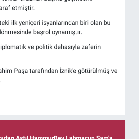
araf etmiştir.
eki ilk yeniçeri isyanlarından biri olan bu
a dönmesinde başrol oynamıştır.
iplomatik ve politik dehasıyla zaferin
ahim Paşa tarafından İznik'e götürülmüş ve
.
ınırları Aştı! HammurBey Lahmacun Şam'a