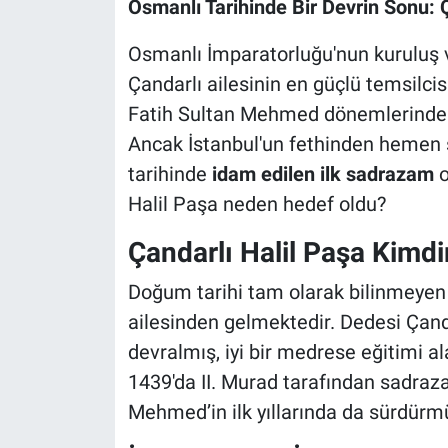
Osmanlı Tarihinde Bir Devrin Sonu: 
Osmanlı İmparatorluğu'nun kuruluş
Çandarlı ailesinin en güçlü temsilcis
Fatih Sultan Mehmed dönemlerinde sa
Ancak İstanbul'un fethinden hemen 
tarihinde
idam edilen ilk sadrazam
o
Halil Paşa neden hedef oldu?
Çandarlı Halil Paşa Kimdir
Doğum tarihi tam olarak bilinmeyen Ça
ailesinden gelmektedir. Dedesi Çand
devralmış, iyi bir medrese eğitimi al
1439'da II. Murad tarafından sadraza
Mehmed’in ilk yıllarında da sürdürm