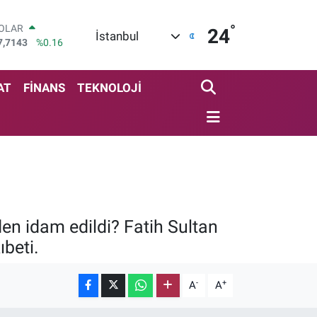
°
OLAR
24
İstanbul
7,7143
%0.16
URO
5,0317
%-0.02
TERLİN
AT
FİNANS
TEKNOLOJİ
4,2463
%0.07
RAM ALTIN
510.40
%0.45
İST100
3.799
%70
ITCOIN
4.225,61
%-0.63
en idam edildi? Fatih Sultan
beti.
-
+
A
A