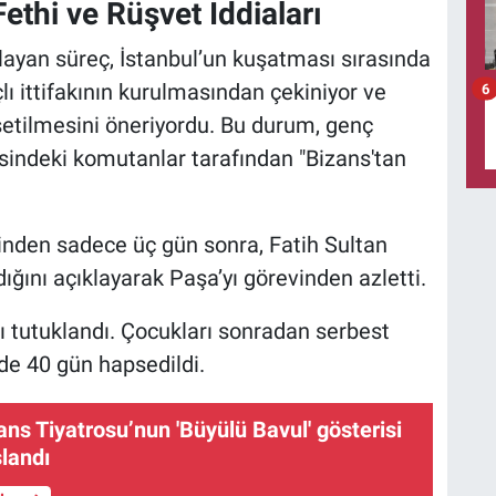
ethi ve Rüşvet İddiaları
layan süreç, İstanbul’un kuşatması sırasında
lı ittifakının kurulmasından çekiniyor ve
6
etilmesini öneriyordu. Bu durum, genç
sindeki komutanlar tarafından "Bizans'tan
inden sadece üç gün sonra, Fatih Sultan
ğını açıklayarak Paşa’yı görevinden azletti.
ı tutuklandı. Çocukları sonradan serbest
’de 40 gün hapsedildi.
ns Tiyatrosu’nun 'Büyülü Bavul' gösterisi
şlandı