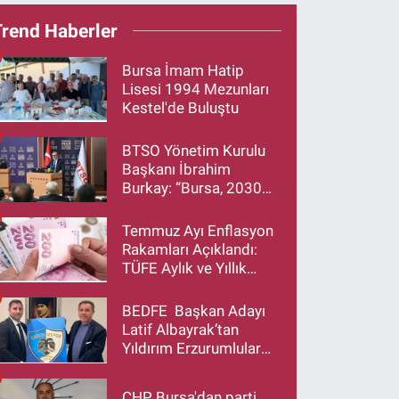
Trend Haberler
Bursa İmam Hatip
Lisesi 1994 Mezunları
Kestel'de Buluştu
BTSO Yönetim Kurulu
Başkanı İbrahim
Burkay: “Bursa, 2030
Vizyonumuzla Türkiye’yi
Büyütmeye Devam
Temmuz Ayı Enflasyon
Edecek”
Rakamları Açıklandı:
TÜFE Aylık ve Yıllık
Artış Oranı Belli Oldu
BEDFE Başkan Adayı
Latif Albayrak’tan
Yıldırım Erzurumlular
Derneği Başkanı Eren
Düzen’e Hayırlı Olsun
CHP Bursa'dan parti