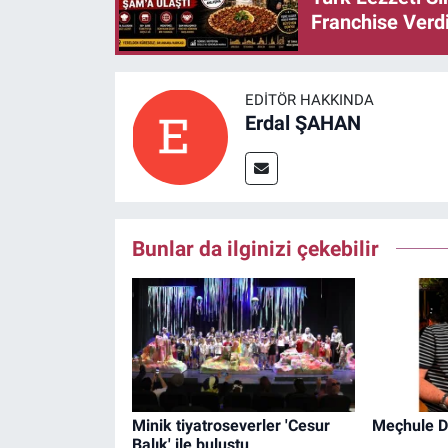
Franchise Verd
EDITÖR HAKKINDA
Erdal ŞAHAN
Bunlar da ilginizi çekebilir
Minik tiyatroseverler 'Cesur
Meçhule D
Balık' ile buluştu