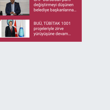
Ziyareti
değiştirmeyi düşünen
belediye başkanlarına
çağrı: İstifa ediyorsanız
makamlarınızı da
BUÜ, TÜBİTAK 1001
bırakın
projeleriyle zirve
yürüyüşüne devam
ediyor