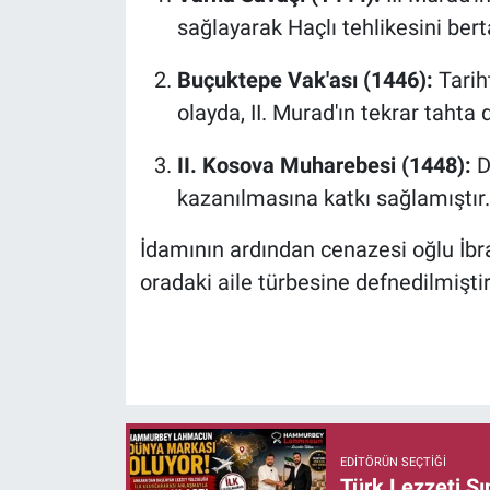
sağlayarak Haçlı tehlikesini bert
Buçuktepe Vak'ası (1446):
Tariht
olayda, II. Murad'ın tekrar taht
II. Kosova Muharebesi (1448):
D
kazanılmasına katkı sağlamıştır.
İdamının ardından cenazesi oğlu İbr
oradaki aile türbesine defnedilmiştir
EDITÖRÜN SEÇTIĞI
Türk Lezzeti S