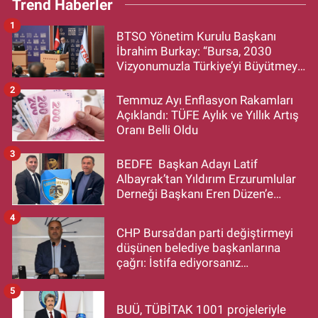
Trend Haberler
1
BTSO Yönetim Kurulu Başkanı
İbrahim Burkay: “Bursa, 2030
Vizyonumuzla Türkiye’yi Büyütmeye
Devam Edecek”
2
Temmuz Ayı Enflasyon Rakamları
Açıklandı: TÜFE Aylık ve Yıllık Artış
Oranı Belli Oldu
3
BEDFE Başkan Adayı Latif
Albayrak’tan Yıldırım Erzurumlular
Derneği Başkanı Eren Düzen’e
Hayırlı Olsun Ziyareti
4
CHP Bursa'dan parti değiştirmeyi
düşünen belediye başkanlarına
çağrı: İstifa ediyorsanız
makamlarınızı da bırakın
5
BUÜ, TÜBİTAK 1001 projeleriyle