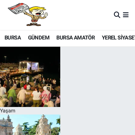
BURSA
GÜNDEM
BURSA AMATÖR
YEREL SİYASE
Yaşam