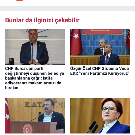
Bunlar da ilginizi çekebilir
CHP Bursa'dan parti
Özgür Özel CHP Grubuna Veda
değiştirmeyi düşünen belediye
Etti: "Yeni Partimizi Kuruyoruz"
başkanlarına çağrı: İstifa
ediyorsanız makamlarınızı da
bırakın