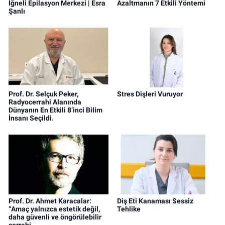
İğneli Epilasyon Merkezi | Esra
Azaltmanın 7 Etkili Yöntemi
Şanlı
Prof. Dr. Selçuk Peker,
Stres Dişleri Vuruyor
Radyocerrahi Alanında
Dünyanın En Etkili 8’inci Bilim
İnsanı Seçildi.
Prof. Dr. Ahmet Karacalar:
Diş Eti Kanaması Sessiz
“Amaç yalnızca estetik değil,
Tehlike
daha güvenli ve öngörülebilir
cerrahi