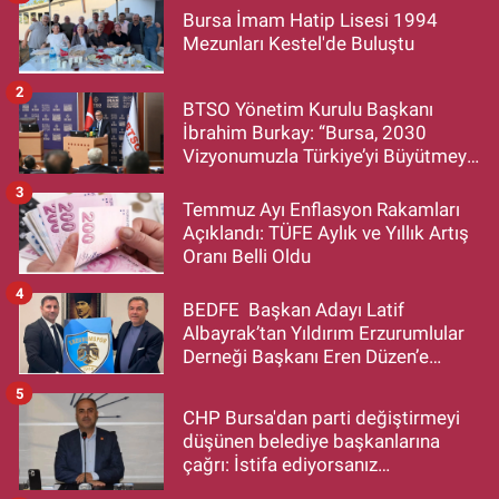
Bursa İmam Hatip Lisesi 1994
Mezunları Kestel'de Buluştu
2
BTSO Yönetim Kurulu Başkanı
İbrahim Burkay: “Bursa, 2030
Vizyonumuzla Türkiye’yi Büyütmeye
Devam Edecek”
3
Temmuz Ayı Enflasyon Rakamları
Açıklandı: TÜFE Aylık ve Yıllık Artış
Oranı Belli Oldu
4
BEDFE Başkan Adayı Latif
Albayrak’tan Yıldırım Erzurumlular
Derneği Başkanı Eren Düzen’e
Hayırlı Olsun Ziyareti
5
CHP Bursa'dan parti değiştirmeyi
düşünen belediye başkanlarına
çağrı: İstifa ediyorsanız
makamlarınızı da bırakın