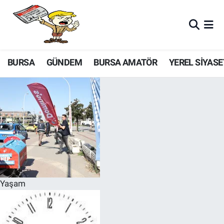
BURSA
GÜNDEM
BURSA AMATÖR
YEREL SİYASE
Yaşam