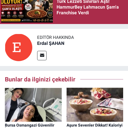
Türk Lezzeti Sınırları Aştı!
HammurBey Lahmacun Şam'a
Franchise Verdi
EDITÖR HAKKINDA
Erdal ŞAHAN
Bunlar da ilginizi çekebilir
Bursa Osmangazi Güvenilir
Aşure Sevenler Dikkat! Kaloriyi