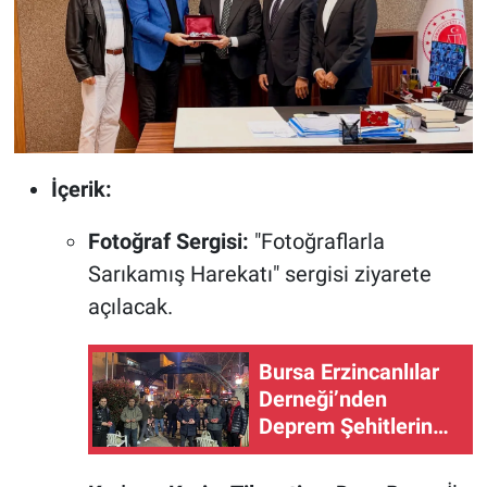
İçerik:
Fotoğraf Sergisi:
"Fotoğraflarla
Sarıkamış Harekatı" sergisi ziyarete
açılacak.
Bursa Erzincanlılar
Derneği’nden
Deprem Şehitlerine
Anma Programı