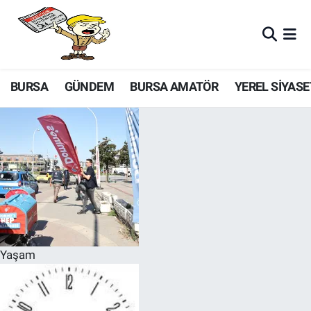
BURSA
GÜNDEM
BURSA AMATÖR
YEREL SİYASE
Yaşam