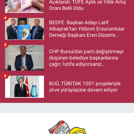
Açıklandı: TÜFE Aylık ve Yıllık Artış
Oranı Belli Oldu
4
BEDFE Başkan Adayı Latif
Albayrak’tan Yıldırım Erzurumlular
Derneği Başkanı Eren Düzen’e
Hayırlı Olsun Ziyareti
5
CHP Bursa'dan parti değiştirmeyi
düşünen belediye başkanlarına
çağrı: İstifa ediyorsanız
makamlarınızı da bırakın
6
BUÜ, TÜBİTAK 1001 projeleriyle
zirve yürüyüşüne devam ediyor