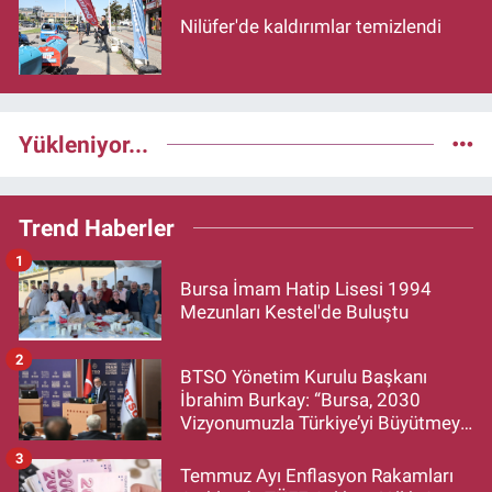
Nilüfer'de kaldırımlar temizlendi
Yükleniyor...
Trend Haberler
1
Bursa İmam Hatip Lisesi 1994
Mezunları Kestel'de Buluştu
2
BTSO Yönetim Kurulu Başkanı
İbrahim Burkay: “Bursa, 2030
Vizyonumuzla Türkiye’yi Büyütmeye
Devam Edecek”
3
Temmuz Ayı Enflasyon Rakamları