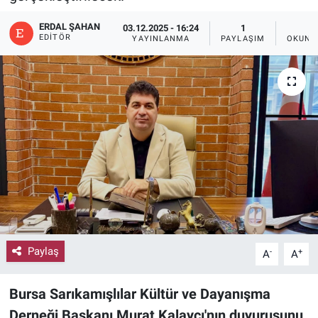
ERDAL ŞAHAN
03.12.2025 - 16:24
1
2
EDITÖR
YAYINLANMA
PAYLAŞIM
OKUNM
Paylaş
-
+
A
A
Bursa Sarıkamışlılar Kültür ve Dayanışma
Derneği Başkanı Murat Kalaycı'nın duyurusunu