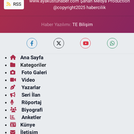
www.ayakustuhaber.com Şahan Medya Productıon
RSS
@copyright2025 habercilik
Haber Yazılımı:
TE Bilişim
Ana Sayfa
Kategoriler
Foto Galeri
Video
Yazarlar
Seri İlan
Röportaj
Biyografi
Anketler
Künye
İletişim