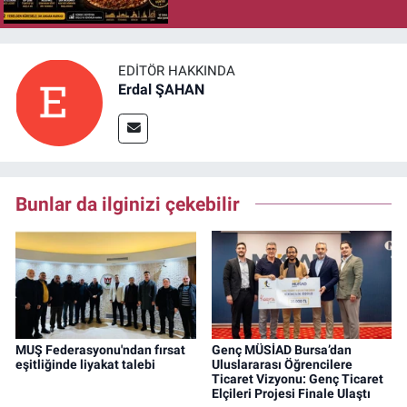
EDITÖR HAKKINDA
Erdal ŞAHAN
Bunlar da ilginizi çekebilir
MUŞ Federasyonu'ndan fırsat
Genç MÜSİAD Bursa’dan
eşitliğinde liyakat talebi
Uluslararası Öğrencilere
Ticaret Vizyonu: Genç Ticaret
Elçileri Projesi Finale Ulaştı