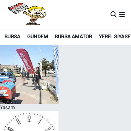
BURSA
GÜNDEM
BURSA AMATÖR
YEREL SİYASE
Yaşam