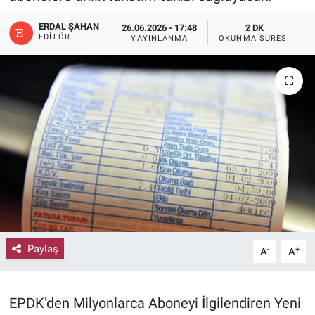
ERDAL ŞAHAN
26.06.2026 - 17:48
2 DK
EDITÖR
YAYINLANMA
OKUNMA SÜRESI
Paylaş
-
+
A
A
EPDK’den Milyonlarca Aboneyi İlgilendiren Yeni