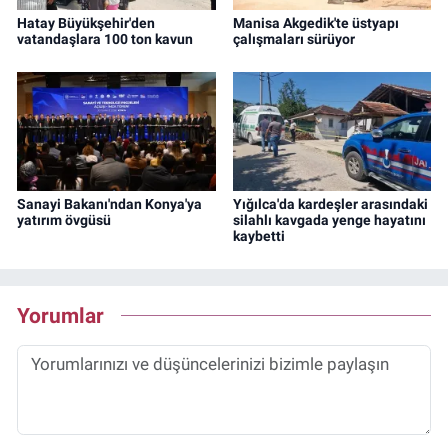
Hatay Büyükşehir'den
Manisa Akgedik'te üstyapı
vatandaşlara 100 ton kavun
çalışmaları sürüyor
Sanayi Bakanı'ndan Konya'ya
Yığılca'da kardeşler arasındaki
yatırım övgüsü
silahlı kavgada yenge hayatını
kaybetti
Yorumlar