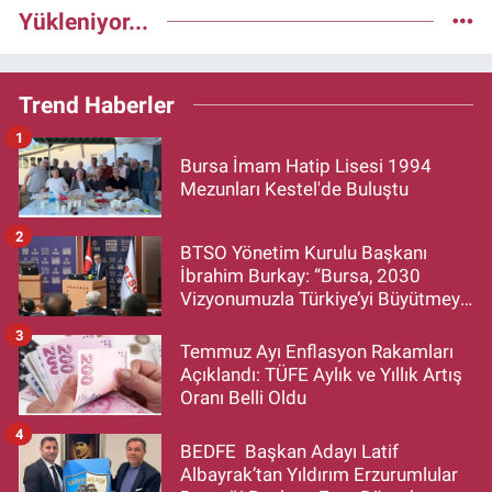
Yükleniyor...
Trend Haberler
1
Bursa İmam Hatip Lisesi 1994
Mezunları Kestel'de Buluştu
2
BTSO Yönetim Kurulu Başkanı
İbrahim Burkay: “Bursa, 2030
Vizyonumuzla Türkiye’yi Büyütmeye
Devam Edecek”
3
Temmuz Ayı Enflasyon Rakamları
Açıklandı: TÜFE Aylık ve Yıllık Artış
Oranı Belli Oldu
4
BEDFE Başkan Adayı Latif
Albayrak’tan Yıldırım Erzurumlular