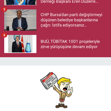
Derneği Başkanı Eren Düzen’e
Hayırlı Olsun Ziyareti
5
CHP Bursa'dan parti değiştirmeyi
düşünen belediye başkanlarına
çağrı: İstifa ediyorsanız
makamlarınızı da bırakın
6
BUÜ, TÜBİTAK 1001 projeleriyle
zirve yürüyüşüne devam ediyor