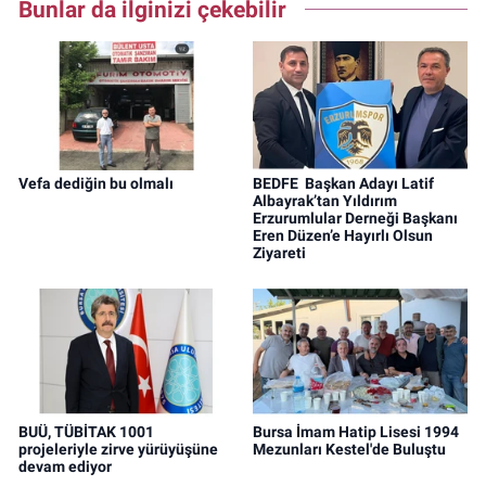
Bunlar da ilginizi çekebilir
Vefa dediğin bu olmalı
BEDFE Başkan Adayı Latif
Albayrak’tan Yıldırım
Erzurumlular Derneği Başkanı
Eren Düzen’e Hayırlı Olsun
Ziyareti
BUÜ, TÜBİTAK 1001
Bursa İmam Hatip Lisesi 1994
projeleriyle zirve yürüyüşüne
Mezunları Kestel'de Buluştu
devam ediyor