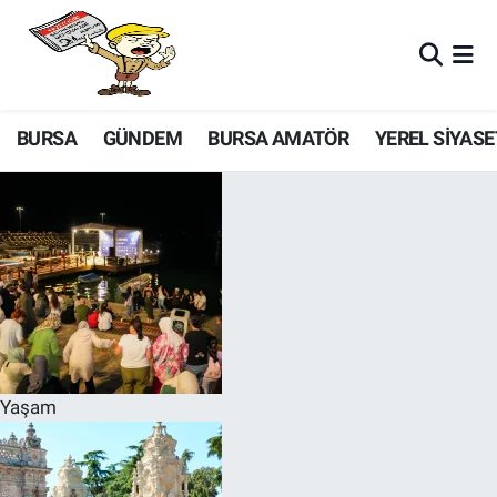
BURSA
GÜNDEM
BURSA AMATÖR
YEREL SİYASE
Yaşam