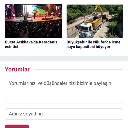
Bursa Açıkhava'da Karadeniz
Büyükşehir ile Nilüfer’de içme
esintisi
suyu kapasitesi büyüyor
Yorumlar