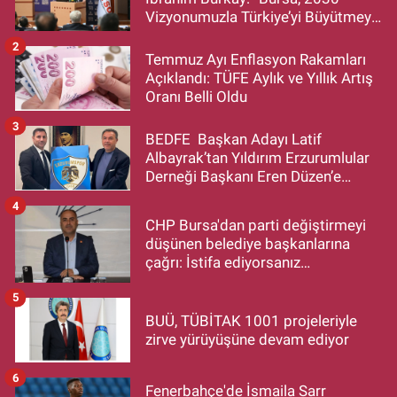
Vizyonumuzla Türkiye’yi Büyütmeye
Devam Edecek”
2
Temmuz Ayı Enflasyon Rakamları
Açıklandı: TÜFE Aylık ve Yıllık Artış
Oranı Belli Oldu
3
BEDFE Başkan Adayı Latif
Albayrak’tan Yıldırım Erzurumlular
Derneği Başkanı Eren Düzen’e
Hayırlı Olsun Ziyareti
4
CHP Bursa'dan parti değiştirmeyi
düşünen belediye başkanlarına
çağrı: İstifa ediyorsanız
makamlarınızı da bırakın
5
BUÜ, TÜBİTAK 1001 projeleriyle
zirve yürüyüşüne devam ediyor
6
Fenerbahçe'de İsmaila Sarr