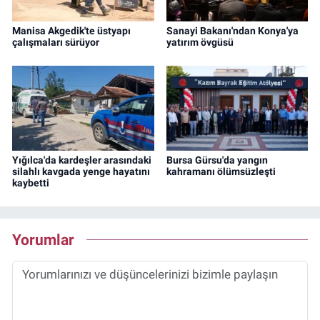
Manisa Akgedik'te üstyapı
Sanayi Bakanı'ndan Konya'ya
çalışmaları sürüyor
yatırım övgüsü
Yığılca'da kardeşler arasındaki
Bursa Gürsu'da yangın
silahlı kavgada yenge hayatını
kahramanı ölümsüzleşti
kaybetti
Yorumlar