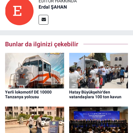
EDITÖR HAKKINDA
Erdal ŞAHAN
Bunlar da ilginizi çekebilir
Yerli lokomotif DE 10000
Hatay Büyükşehir'den
Tanzanya yolcusu
vatandaşlara 100 ton kavun