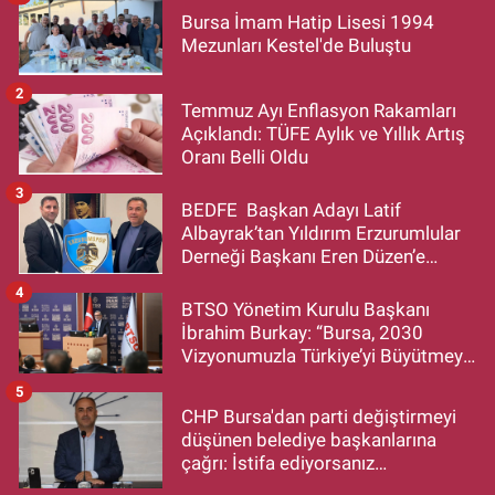
Bursa İmam Hatip Lisesi 1994
Mezunları Kestel'de Buluştu
2
Temmuz Ayı Enflasyon Rakamları
Açıklandı: TÜFE Aylık ve Yıllık Artış
Oranı Belli Oldu
3
BEDFE Başkan Adayı Latif
Albayrak’tan Yıldırım Erzurumlular
Derneği Başkanı Eren Düzen’e
Hayırlı Olsun Ziyareti
4
BTSO Yönetim Kurulu Başkanı
İbrahim Burkay: “Bursa, 2030
Vizyonumuzla Türkiye’yi Büyütmeye
Devam Edecek”
5
CHP Bursa'dan parti değiştirmeyi
düşünen belediye başkanlarına
çağrı: İstifa ediyorsanız
makamlarınızı da bırakın