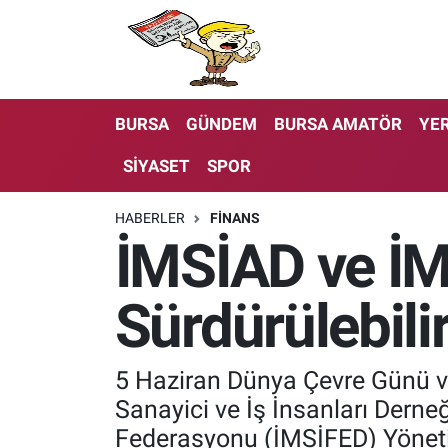
BURSA
GÜNDEM
BURSA AMATÖR
YER
SİYASET
SPOR
HABERLER
FİNANS
İMSİAD ve İM
Sürdürülebili
5 Haziran Dünya Çevre Günü ve
Sanayici ve İş İnsanları Derne
Federasyonu (İMSİFED) Yöneti