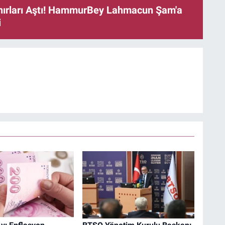
ınırları Aştı! HammurBey Lahmacun Şam'a
i