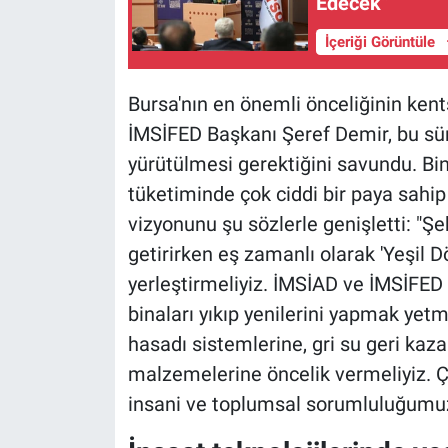
Edecek”
İçeriği Görüntüle
Bursa'nın en önemli önceliğinin ke
İMSİFED Başkanı Şeref Demir, bu süre
yürütülmesi gerektiğini savundu. Bin
tüketiminde çok ciddi bir paya sahi
vizyonunu şu sözlerle genişletti: "Ş
getirirken eş zamanlı olarak 'Yeşil 
yerleştirmeliyiz. İMSİAD ve İMSİFED
binaları yıkıp yenilerini yapmak yet
hasadı sistemlerine, gri su geri ka
malzemelerine öncelik vermeliyiz. Ç
insani ve toplumsal sorumluluğumuz