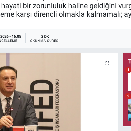
 hayati bir zorunluluk haline geldiğini vur
preme karşı dirençli olmakla kalmamalı; 
.2026 - 16:05
2 DK
NCELLEME
OKUNMA SÜRESI
1
2