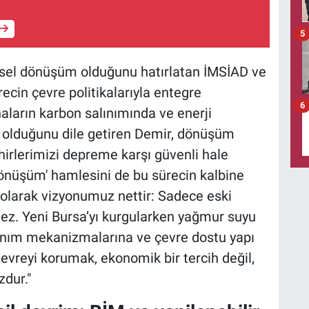
5
ntsel dönüşüm olduğunu hatırlatan İMSİAD ve
cin çevre politikalarıyla entegre
6
aların karbon salınımında ve enerji
p olduğunu dile getiren Demir, dönüşüm
ehirlerimizi depreme karşı güvenli hale
Dönüşüm' hamlesini de bu sürecin kalbine
 olarak vizyonumuz nettir: Sadece eski
mez. Yeni Bursa’yı kurgularken yağmur suyu
zanım mekanizmalarına ve çevre dostu yapı
evreyi korumak, ekonomik bir tercih değil,
dur."