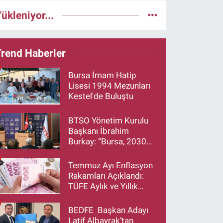
ükleniyor...
Trend Haberler
Bursa İmam Hatip
Lisesi 1994 Mezunları
Kestel'de Buluştu
BTSO Yönetim Kurulu
Başkanı İbrahim
Burkay: “Bursa, 2030
Vizyonumuzla Türkiye’yi
Büyütmeye Devam
Temmuz Ayı Enflasyon
Edecek”
Rakamları Açıklandı:
TÜFE Aylık ve Yıllık
Artış Oranı Belli Oldu
BEDFE Başkan Adayı
Latif Albayrak’tan