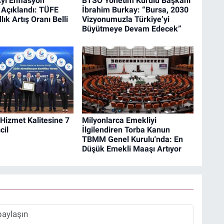
ı Enflasyon
BTSO Yönetim Kurulu Başkanı
 Açıklandı: TÜFE
İbrahim Burkay: “Bursa, 2030
llık Artış Oranı Belli
Vizyonumuzla Türkiye’yi
Büyütmeye Devam Edecek”
Hizmet Kalitesine 7
Milyonlarca Emekliyi
cil
İlgilendiren Torba Kanun
TBMM Genel Kurulu'nda: En
Düşük Emekli Maaşı Artıyor