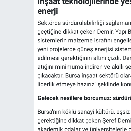
İnşaat teknolojilerinde ye
enerji
Sektörde sürdürülebilirliği sağlama
geçtiğine dikkat çeken Demir, Yapı B
sistemlerin malzeme israfını engellem
yeni projelerde güneş enerjisi sist
edilmesi gerektiğinin altını çizdi. De
atığını minimuma indiren ve akıllı ş
çıkacaktır. Bursa inşaat sektörü ol
liderlik etmeye hazırız" şeklinde ko
Gelecek nesillere borcumuz: sürdürül
Bursa'nın köklü sanayi kültürü, eşsiz
gerektiğine dikkat çeken Şeref Demir,
akademik odalar ve üniversitelerle or