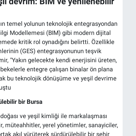
şil devrim: BİM ve yenilenebilir
nın temel yolunun teknolojik entegrasyondan
ilgi Modellemesi (BIM) gibi modern dijital
ede kritik rol oynadığını belirtti. Özellikle
emlerinin (GES) entegrasyonunun teşvik
mir, "Yakın gelecekte kendi enerjisini üreten,
ebekelerle entegre çalışan binalar ön plana
arak bu teknolojik dönüşüme ve yeşil devrime
nuştu
ebilir bir Bursa
 doğası ve yeşil kimliği ile markalaşması
 müteahhitler, yerel yönetimler, sanayiciler,
tak akıl yürüterek sürdürülebilir bir şehir