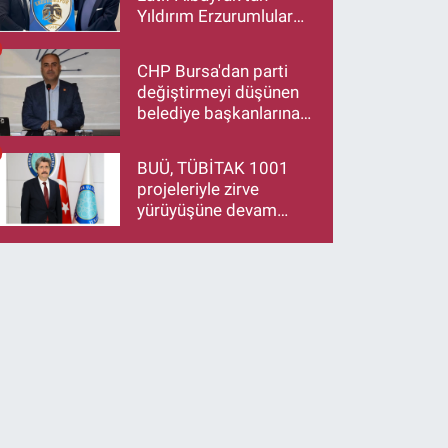
Yıldırım Erzurumlular
Derneği Başkanı Eren
Düzen’e Hayırlı Olsun
CHP Bursa'dan parti
Ziyareti
değiştirmeyi düşünen
belediye başkanlarına
çağrı: İstifa ediyorsanız
makamlarınızı da
BUÜ, TÜBİTAK 1001
bırakın
projeleriyle zirve
yürüyüşüne devam
ediyor