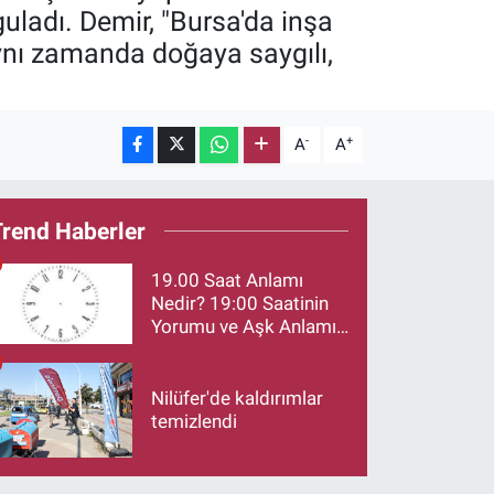
guladı. Demir, "Bursa'da inşa
aynı zamanda doğaya saygılı,
-
+
A
A
Trend Haberler
19.00 Saat Anlamı
Nedir? 19:00 Saatinin
Yorumu ve Aşk Anlamı
Merak Ediliyor
Nilüfer'de kaldırımlar
temizlendi