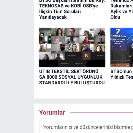
BTSO Başkanı İbrahim Burkay,
Temmuz Ay
TEKNOSAB ve KOBİ OSB'ye
Rakamları
İlişkin Tüm Soruları
Aylık ve Yı
Yanıtlayacak
Oldu
UTİB TEKSTİL SEKTÖRÜNÜ
BTSO’nun 
SA 8000 SOSYAL UYGUNLUK
Yıldızlı Tes
STANDARDI İLE BULUŞTURDU
Yorumlar