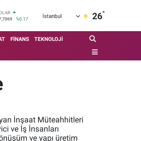
°
OLAR
26
İstanbul
7,7069
%0.17
URO
5,0265
%0.01
TERLİN
AT
FİNANS
TEKNOLOJİ
4,1897
%0.02
RAM ALTIN
574.81
%1.44
İST100
3.887
%64
e
ITCOIN
4.360,53
%-0.76
yan İnşaat Müteahhitleri
ci ve İş İnsanları
dönüşüm ve yapı üretim