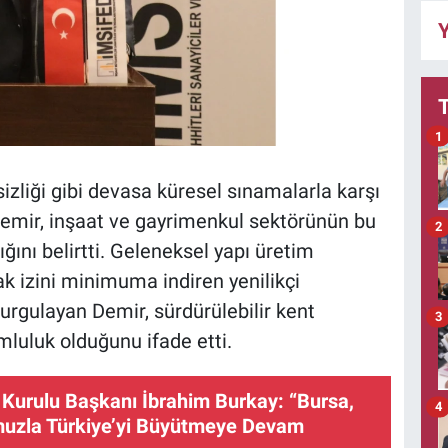
Y
1
izliği gibi devasa küresel sınamalarla karşı
Demir, inşaat ve gayrimenkul sektörünün bu
2
nı belirtti. Geleneksel yapı üretim
ak izini minimuma indiren yenilikçi
urgulayan Demir, sürdürülebilir kent
3
mluluk olduğunu ifade etti.
Kurulu Başkanı İbrahim Burkay: “Bursa,
4
uzla Türkiye’yi Büyütmeye Devam