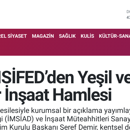
D
4
E
5
S
EL SİYASET
MAGAZİN
SAĞLIK
KULİS
KÜLTÜR-SAN
6
G
6
B
1
SİFED’den Yeşil v
B
6
r İnşaat Hamlesi
silesiyle kurumsal bir açıklama yayımla
ği (İMSİAD) ve İnşaat Müteahhitleri Sanayi
m Kurulu Başkanı Şeref Demir, kentsel 