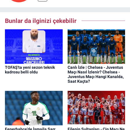
Bunlar da ilginizi çekebilir
TOFAŞ'ta yeni sezon teknik
Canlı İzle | Chelsea - Juventus
kadrosu belli oldu
Maçı Nasıl İzlenir? Chelsea -
Juventus Maçı Hangi Kanalda,
Saat Kaçta?
Fenerbahçe'de İsmaila Sarr
Filenin Sultanları - Çin Maçı Ne