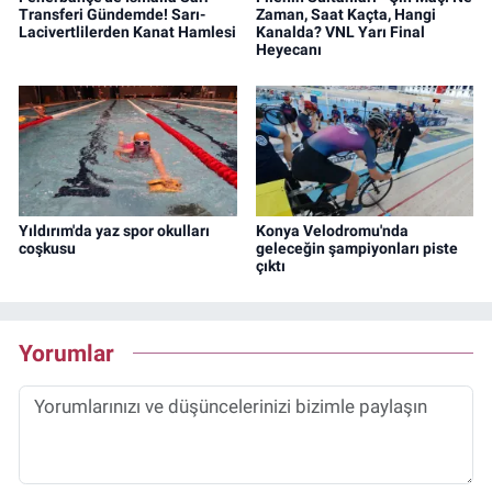
Transferi Gündemde! Sarı-
Zaman, Saat Kaçta, Hangi
Lacivertlilerden Kanat Hamlesi
Kanalda? VNL Yarı Final
Heyecanı
Yıldırım'da yaz spor okulları
Konya Velodromu'nda
coşkusu
geleceğin şampiyonları piste
çıktı
Yorumlar