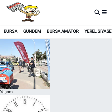
BURSA
GÜNDEM
BURSA AMATÖR
YEREL SİYASE
Yaşam