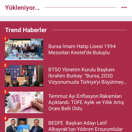
Yükleniyor...
Trend Haberler
1
Bursa İmam Hatip Lisesi 1994
Mezunları Kestel'de Buluştu
2
BTSO Yönetim Kurulu Başkanı
İbrahim Burkay: “Bursa, 2030
Vizyonumuzla Türkiye’yi Büyütmeye
Devam Edecek”
3
Temmuz Ayı Enflasyon Rakamları
Açıklandı: TÜFE Aylık ve Yıllık Artış
Oranı Belli Oldu
4
BEDFE Başkan Adayı Latif
Albayrak’tan Yıldırım Erzurumlular