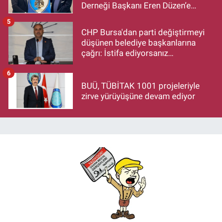
Derneği Başkanı Eren Düzen’e
Hayırlı Olsun Ziyareti
5
CHP Bursa'dan parti değiştirmeyi
düşünen belediye başkanlarına
çağrı: İstifa ediyorsanız
makamlarınızı da bırakın
6
BUÜ, TÜBİTAK 1001 projeleriyle
zirve yürüyüşüne devam ediyor