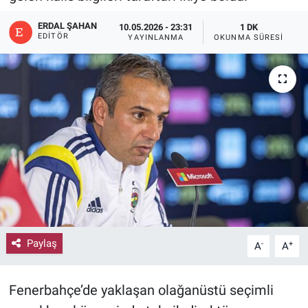
ERDAL ŞAHAN
10.05.2026 - 23:31
1 DK
EDITÖR
YAYINLANMA
OKUNMA SÜRESI
Paylaş
-
+
A
A
Fenerbahçe’de yaklaşan olağanüstü seçimli