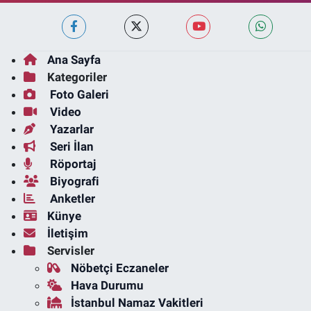
Ana Sayfa
Kategoriler
Foto Galeri
Video
Yazarlar
Seri İlan
Röportaj
Biyografi
Anketler
Künye
İletişim
Servisler
Nöbetçi Eczaneler
Hava Durumu
İstanbul Namaz Vakitleri