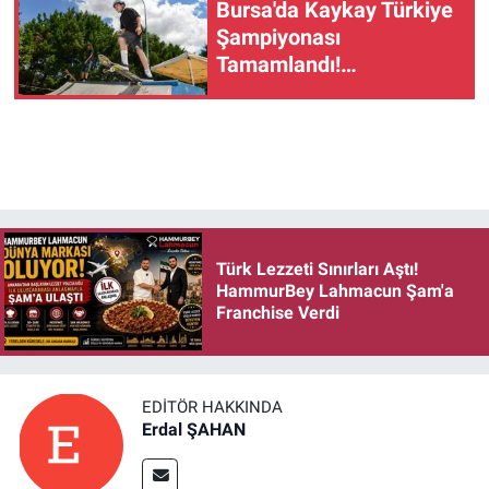
Bursa'da Kaykay Türkiye
Şampiyonası
Tamamlandı!
Şampiyonlar Belli Oldu
Türk Lezzeti Sınırları Aştı!
HammurBey Lahmacun Şam'a
Franchise Verdi
EDITÖR HAKKINDA
Erdal ŞAHAN