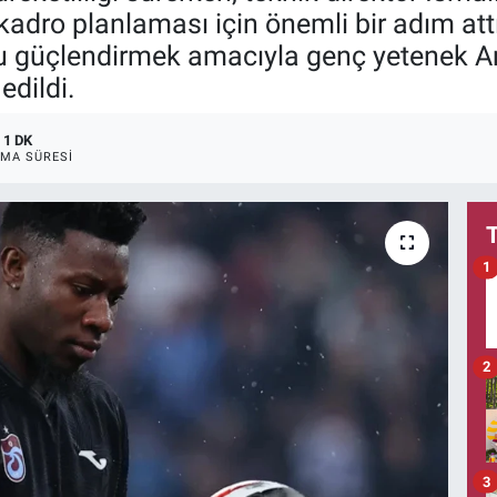
dro planlaması için önemli bir adım attı.
 güçlendirmek amacıyla genç yetenek And
edildi.
1 DK
MA SÜRESI
1
2
3