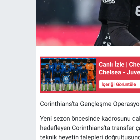
Canlı İzle | Ch
Chelsea - Juv
İçeriği Görüntüle
Corinthians'ta Gençleşme Operasy
Yeni sezon öncesinde kadrosunu dah
hedefleyen Corinthians'ta transfer ç
teknik heyetin talepleri doğrultusu