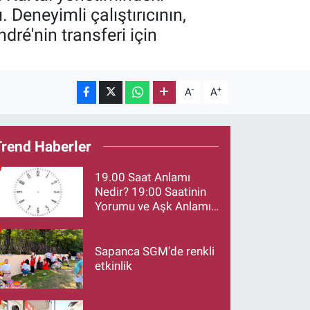
 Deneyimli çalıştırıcının,
ré'nin transferi için
-
+
A
A
Trend Haberler
19.00 Saat Anlamı
Nedir? 19:00 Saatinin
Yorumu ve Aşk Anlamı
Merak Ediliyor
Sapanca SGM'de renkli
etkinlik