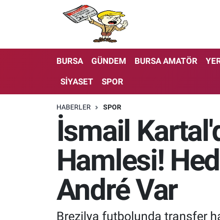
BURSA
GÜNDEM
BURSA AMATÖR
YER
SİYASET
SPOR
HABERLER
SPOR
İsmail Kartal
Hamlesi! Hede
André Var
Brezilya futbolunda transfer ha