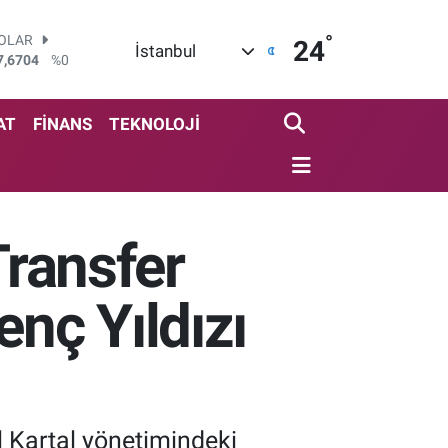
°
OLAR
24
İstanbul
7,6704
%0
URO
5,0406
%-0.08
TERLİN
AT
FİNANS
TEKNOLOJİ
4,2143
%0
RAM ALTIN
510.40
%0.45
İST100
3.799
%70
Transfer
ITCOIN
4.225,61
%-0.63
enç Yıldızı
il Kartal yönetimindeki