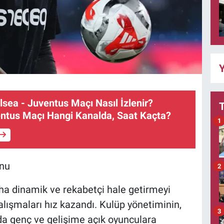
Y
elsea - Juventus Maçı Nasıl İzlenir?
entus Maçı Hangi Kanalda, Saat Kaçta?
1
onu
2
a dinamik ve rekabetçi hale getirmeyi
alışmaları hız kazandı. Kulüp yönetiminin,
3
nda genç ve gelişime açık oyunculara