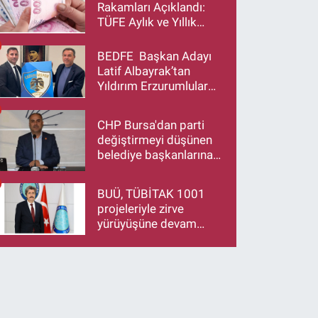
Edecek”
Rakamları Açıklandı:
TÜFE Aylık ve Yıllık
Artış Oranı Belli Oldu
BEDFE Başkan Adayı
Latif Albayrak’tan
Yıldırım Erzurumlular
Derneği Başkanı Eren
Düzen’e Hayırlı Olsun
CHP Bursa'dan parti
Ziyareti
değiştirmeyi düşünen
belediye başkanlarına
çağrı: İstifa ediyorsanız
makamlarınızı da
BUÜ, TÜBİTAK 1001
bırakın
projeleriyle zirve
yürüyüşüne devam
ediyor