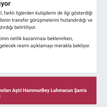
ıyor
, farklı liglerden kulüplerin de ilgi gösterdiği
binin transfer görüşmelerini hızlandırdığı ve
rdığı belirtiliyor.
inin netlik kazanması beklenirken,
 gelecek resmi açıklamayı merakla bekliyor.
ınırları Aştı! HammurBey Lahmacun Şam'a
i