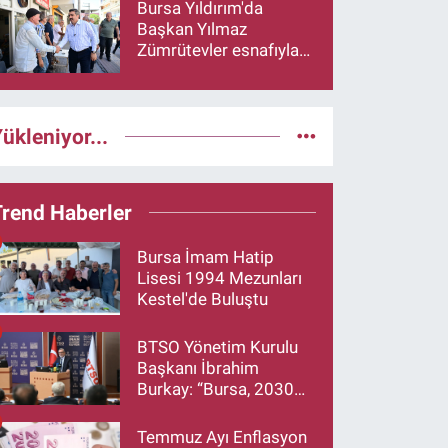
Bursa Yıldırım'da
Başkan Yılmaz
Zümrütevler esnafıyla
buluştu
ükleniyor...
Trend Haberler
Bursa İmam Hatip
Lisesi 1994 Mezunları
Kestel'de Buluştu
BTSO Yönetim Kurulu
Başkanı İbrahim
Burkay: “Bursa, 2030
Vizyonumuzla Türkiye’yi
Büyütmeye Devam
Temmuz Ayı Enflasyon