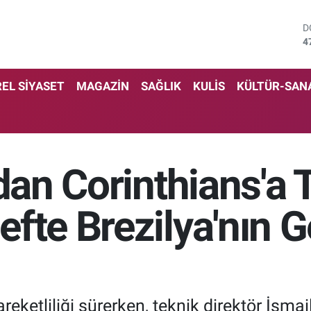
D
4
E
5
S
EL SİYASET
MAGAZİN
SAĞLIK
KULİS
KÜLTÜR-SAN
6
G
6
B
1
'dan Corinthians'a 
B
6
fte Brezilya'nın G
reketliliği sürerken, teknik direktör İsma