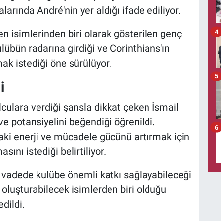
ralarında André'nin yer aldığı ifade ediliyor.
n isimlerinden biri olarak gösterilen genç
4
übün radarına girdiği ve Corinthians'ın
ak istediği öne sürülüyor.
5
i
culara verdiği şansla dikkat çeken İsmail
 ve potansiyelini beğendiği öğrenildi.
6
aki enerji ve mücadele gücünü artırmak için
sını istediği belirtiliyor.
 vadede kulübe önemli katkı sağlayabileceği
 oluşturabilecek isimlerden biri olduğu
dildi.