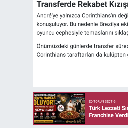
Transferde Rekabet Kızış
André'ye yalnızca Corinthians'ın değil
konuşuluyor. Bu nedenle Brezilya eki
oyuncu cephesiyle temaslarını sıklaştı
Önümüzdeki günlerde transfer sürec
Corinthians taraftarları da kulüpten
EDITÖRÜN SEÇTIĞI
Türk Lezzeti S
Franchise Verd