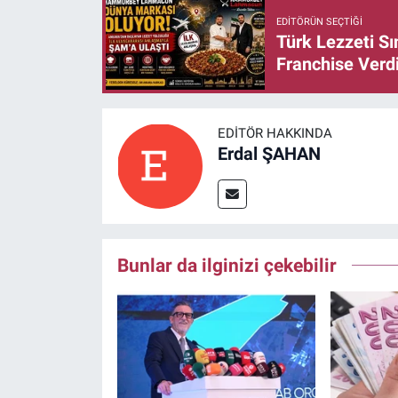
EDITÖRÜN SEÇTIĞI
Türk Lezzeti S
Franchise Verd
EDITÖR HAKKINDA
Erdal ŞAHAN
Bunlar da ilginizi çekebilir