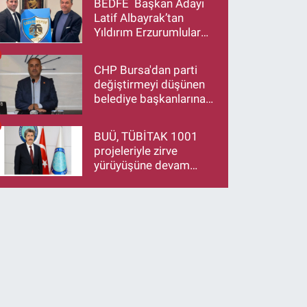
BEDFE Başkan Adayı
Latif Albayrak’tan
Yıldırım Erzurumlular
Derneği Başkanı Eren
Düzen’e Hayırlı Olsun
CHP Bursa'dan parti
Ziyareti
değiştirmeyi düşünen
belediye başkanlarına
çağrı: İstifa ediyorsanız
makamlarınızı da
BUÜ, TÜBİTAK 1001
bırakın
projeleriyle zirve
yürüyüşüne devam
ediyor