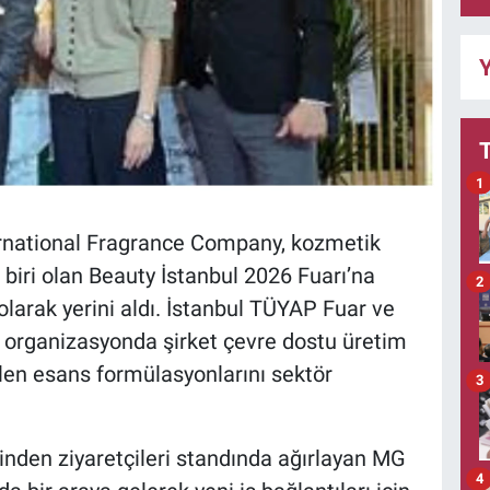
Y
1
ernational Fragrance Company, kozmetik
iri olan Beauty İstanbul 2026 Fuarı’na
2
larak yerini aldı. İstanbul TÜYAP Fuar ve
 organizasyonda şirket çevre dostu üretim
irilen esans formülasyonlarını sektör
3
inden ziyaretçileri standında ağırlayan MG
4