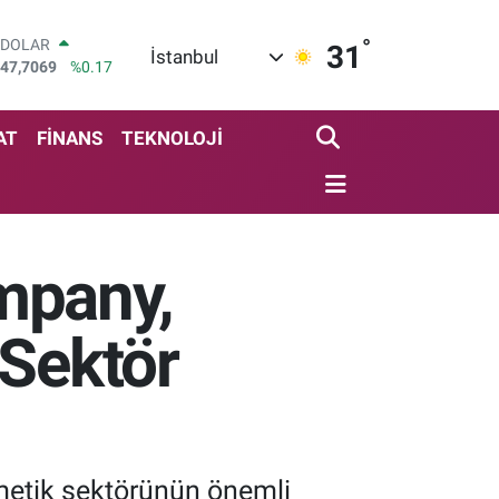
°
DOLAR
31
İstanbul
47,7069
%0.17
EURO
55,0265
%0.01
STERLİN
AT
FİNANS
TEKNOLOJİ
64,1897
%0.02
GRAM ALTIN
6618.49
%2.12
BİST100
13.887
%64
mpany,
BITCOIN
65.130,04
%1.2
 Sektör
metik sektörünün önemli