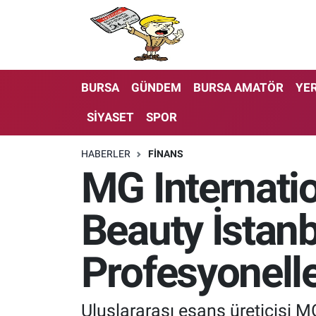
BURSA
GÜNDEM
BURSA AMATÖR
YER
SİYASET
SPOR
HABERLER
FİNANS
MG Internati
Beauty İstanb
Profesyonelle
Uluslararası esans üreticisi 