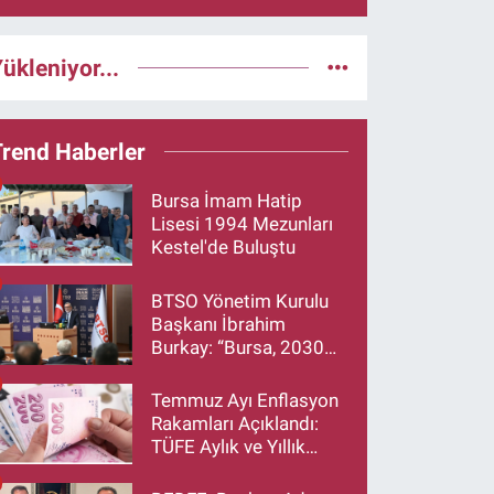
ükleniyor...
Trend Haberler
Bursa İmam Hatip
Lisesi 1994 Mezunları
Kestel'de Buluştu
BTSO Yönetim Kurulu
Başkanı İbrahim
Burkay: “Bursa, 2030
Vizyonumuzla Türkiye’yi
Büyütmeye Devam
Temmuz Ayı Enflasyon
Edecek”
Rakamları Açıklandı:
TÜFE Aylık ve Yıllık
Artış Oranı Belli Oldu