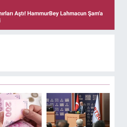
ınırları Aştı! HammurBey Lahmacun Şam'a
i