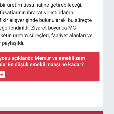
 bir üretim üssü haline getirebileceği;
 fırsatlarının ihracat ve istihdama
ikir alışverişinde bulunularak, bu süreçte
eğerlendirildi. Ziyaret boyunca MG
rketin üretim süreçleri, faaliyet alanları ve
 paylaşıldı.
syonu açıklandı: Memur ve emekli zam
 oldu! En düşük emekli maaşı ne kadar?