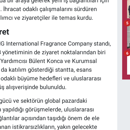
da bir araya gelerek yeni iş bağlantıları için
 İhracat odaklı çalışmalarını sürdüren
lımcı ve ziyaretçiler ile temas kurdu.
5
ret
G International Fragrance Company standı,
B yönetiminin de ziyaret noktalarından biri
6
 Yardımcısı Bülent Konca ve Kurumsal
 da katılım gösterdiği stantta, esans
odaklı büyüme hedefleri ve uluslararası
ş alışverişinde bulunuldu.
 gücü ve sektörün global pazardaki
 yapıldığı görüşmelerde, uluslararası
bağlantılar açısından taşıdığı önem de ele
an istikrarsızlıkların, yakın gelecekte