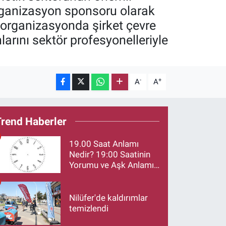
organizasyon sponsoru olarak
n organizasyonda şirket çevre
larını sektör profesyonelleriyle
-
+
A
A
Trend Haberler
19.00 Saat Anlamı
Nedir? 19:00 Saatinin
Yorumu ve Aşk Anlamı
Merak Ediliyor
Nilüfer'de kaldırımlar
temizlendi