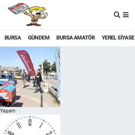
BURSA
GÜNDEM
BURSA AMATÖR
YEREL SİYASE
Yaşam