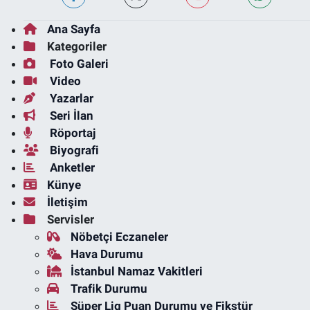
Ana Sayfa
Kategoriler
Foto Galeri
Video
Yazarlar
Seri İlan
Röportaj
Biyografi
Anketler
Künye
İletişim
Servisler
Nöbetçi Eczaneler
Hava Durumu
İstanbul Namaz Vakitleri
Trafik Durumu
Süper Lig Puan Durumu ve Fikstür