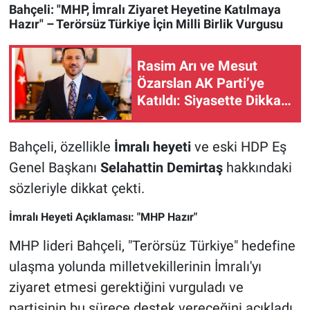
Bahçeli: "MHP, İmralı Ziyaret Heyetine Katılmaya
Hazır" – Terörsüz Türkiye İçin Milli Birlik Vurgusu
Rasim Arı ve Mesut
Özarslan AK Parti’ye
Katıldı: Siyasette Dikkat
Çeken Transfer
Bahçeli, özellikle
İmralı heyeti
ve eski HDP Eş
Genel Başkanı
Selahattin Demirtaş
hakkındaki
sözleriyle dikkat çekti.
İmralı Heyeti Açıklaması: "MHP Hazır"
MHP lideri Bahçeli, "Terörsüz Türkiye" hedefine
ulaşma yolunda milletvekillerinin İmralı'yı
ziyaret etmesi gerektiğini vurguladı ve
partisinin bu sürece destek vereceğini açıkladı.