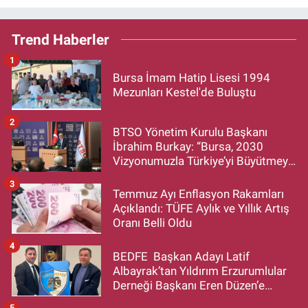
Trend Haberler
1
Bursa İmam Hatip Lisesi 1994
Mezunları Kestel'de Buluştu
2
BTSO Yönetim Kurulu Başkanı
İbrahim Burkay: “Bursa, 2030
Vizyonumuzla Türkiye’yi Büyütmeye
Devam Edecek”
3
Temmuz Ayı Enflasyon Rakamları
Açıklandı: TÜFE Aylık ve Yıllık Artış
Oranı Belli Oldu
4
BEDFE Başkan Adayı Latif
Albayrak’tan Yıldırım Erzurumlular
Derneği Başkanı Eren Düzen’e
Hayırlı Olsun Ziyareti
5