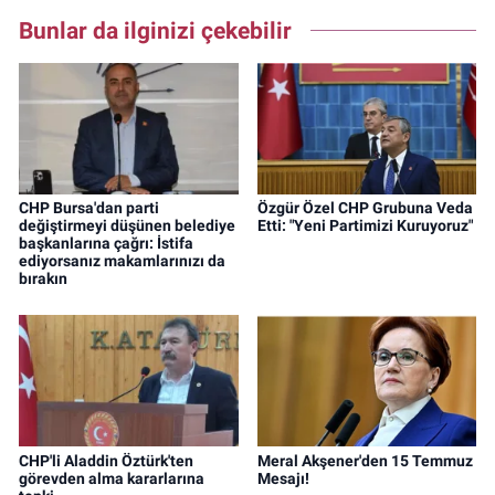
Bunlar da ilginizi çekebilir
CHP Bursa'dan parti
Özgür Özel CHP Grubuna Veda
değiştirmeyi düşünen belediye
Etti: "Yeni Partimizi Kuruyoruz"
başkanlarına çağrı: İstifa
ediyorsanız makamlarınızı da
bırakın
CHP'li Aladdin Öztürk'ten
Meral Akşener'den 15 Temmuz
görevden alma kararlarına
Mesajı!