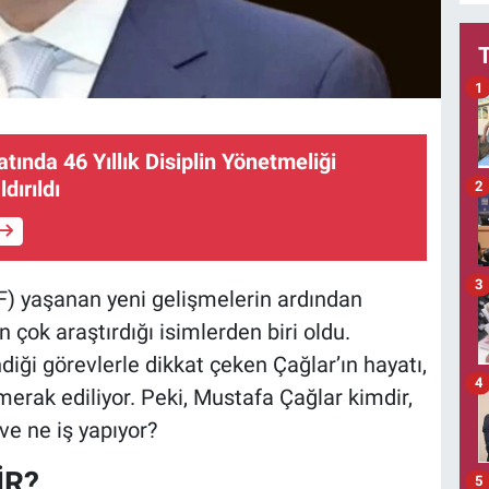
1
tında 46 Yıllık Disiplin Yönetmeliği
dırıldı
2
3
F) yaşanan yeni gelişmelerin ardından
ok araştırdığı isimlerden biri oldu.
iği görevlerle dikkat çeken Çağlar’ın hayatı,
4
erak ediliyor. Peki, Mustafa Çağlar kimdir,
 ve ne iş yapıyor?
İR?
5