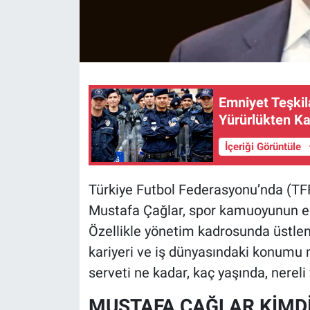
Emniyet Teşkila
Yürürlükten Kal
İçeriği Görüntüle
Türkiye Futbol Federasyonu’nda (TF
Mustafa Çağlar, spor kamuoyunun en ç
Özellikle yönetim kadrosunda üstlend
kariyeri ve iş dünyasındaki konumu m
serveti ne kadar, kaç yaşında, nereli
MUSTAFA ÇAĞLAR KİMD