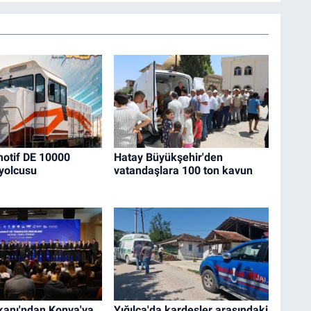
motif DE 10000
Hatay Büyükşehir'den
yolcusu
vatandaşlara 100 ton kavun
kanı'ndan Konya'ya
Yığılca'da kardeşler arasındaki