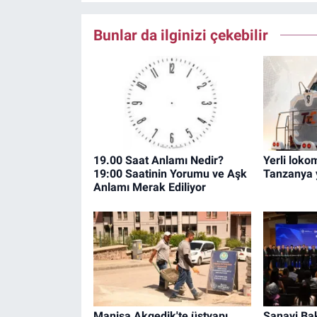
Bunlar da ilginizi çekebilir
19.00 Saat Anlamı Nedir?
Yerli loko
19:00 Saatinin Yorumu ve Aşk
Tanzanya 
Anlamı Merak Ediliyor
Manisa Akgedik'te üstyapı
Sanayi Ba