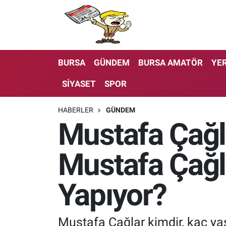
BURSA
GÜNDEM
BURSA AMATÖR
YER
SİYASET
SPOR
HABERLER
GÜNDEM
Mustafa Çağla
Mustafa Çağla
Yapıyor?
Mustafa Çağlar kimdir, kaç yaş