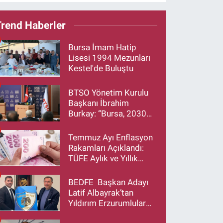
Trend Haberler
Bursa İmam Hatip
Lisesi 1994 Mezunları
Kestel'de Buluştu
BTSO Yönetim Kurulu
Başkanı İbrahim
Burkay: “Bursa, 2030
Vizyonumuzla Türkiye’yi
Büyütmeye Devam
Temmuz Ayı Enflasyon
Edecek”
Rakamları Açıklandı:
TÜFE Aylık ve Yıllık
Artış Oranı Belli Oldu
BEDFE Başkan Adayı
Latif Albayrak’tan
Yıldırım Erzurumlular
Derneği Başkanı Eren