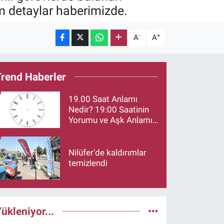
üm detaylar haberimizde.
-
+
A
A
Trend Haberler
19.00 Saat Anlamı
Nedir? 19:00 Saatinin
Yorumu ve Aşk Anlamı
Merak Ediliyor
Nilüfer'de kaldırımlar
temizlendi
ükleniyor...