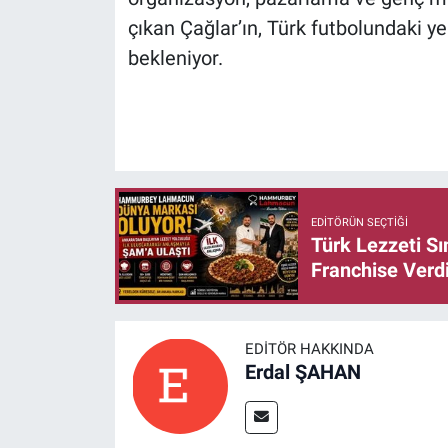
çıkan Çağlar’ın, Türk futbolundaki y
bekleniyor.
EDITÖRÜN SEÇTIĞI
Türk Lezzeti S
Franchise Verd
EDITÖR HAKKINDA
Erdal ŞAHAN