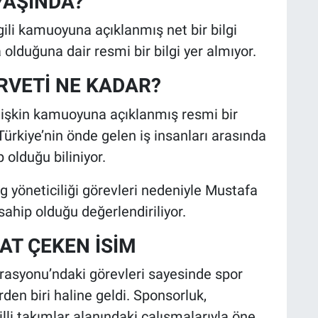
YAŞINDA?
gili kamuoyuna açıklanmış net bir bilgi
lduğuna dair resmi bir bilgi yer almıyor.
RVETİ NE KADAR?
ilişkin kamuoyuna açıklanmış resmi bir
ürkiye’nin önde gelen iş insanları arasında
 olduğu biliniyor.
ng yöneticiliği görevleri nedeniyle Mustafa
ahip olduğu değerlendiriliyor.
AT ÇEKEN İSİM
rasyonu’ndaki görevleri sayesinde spor
en biri haline geldi. Sponsorluk,
li takımlar alanındaki çalışmalarıyla öne