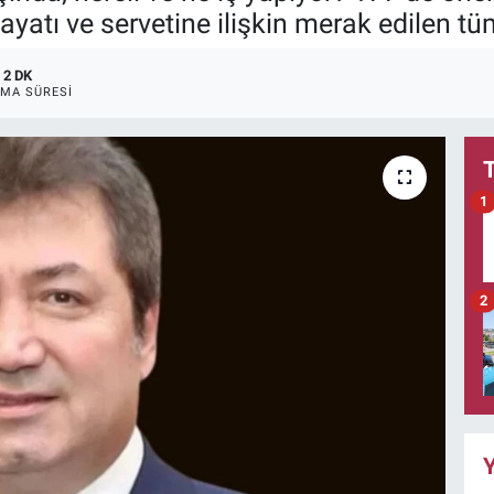
hayatı ve servetine ilişkin merak edilen t
2 DK
MA SÜRESI
1
2
Y