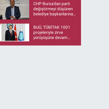
Düzen’e Hayırlı Olsun
CHP Bursa'dan parti
Ziyareti
değiştirmeyi düşünen
belediye başkanlarına
çağrı: İstifa ediyorsanız
makamlarınızı da
BUÜ, TÜBİTAK 1001
bırakın
projeleriyle zirve
yürüyüşüne devam
ediyor