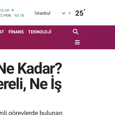
°
DOLAR
25
İstanbul
7,7436
%0.18
EURO
5,2510
%0.32
STERLİN
AT
FİNANS
TEKNOLOJİ
4,4811
%0.38
GRAM ALTIN
648.99
%2.59
BİST100
3.779
%-14
 Ne Kadar?
BITCOIN
4.960,21
%0.87
eli, Ne İş
emli görevlerde bulunan