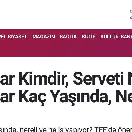
4
5
EL SİYASET
MAGAZİN
SAĞLIK
KULİS
KÜLTÜR-SAN
6
6
1
r Kimdir, Serveti
6
r Kaç Yaşında, Ner
ında, nereli ve ne iş yapıyor? TFF’de ön