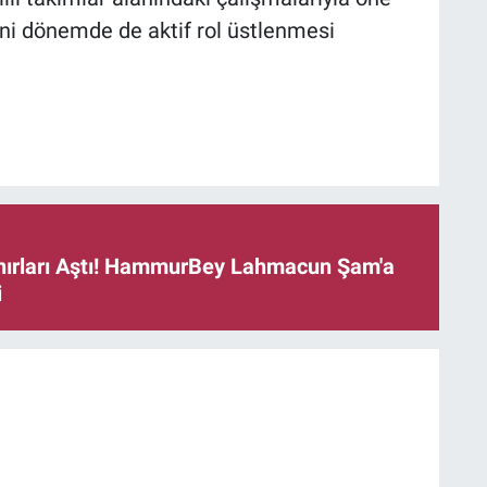
eni dönemde de aktif rol üstlenmesi
ınırları Aştı! HammurBey Lahmacun Şam'a
i