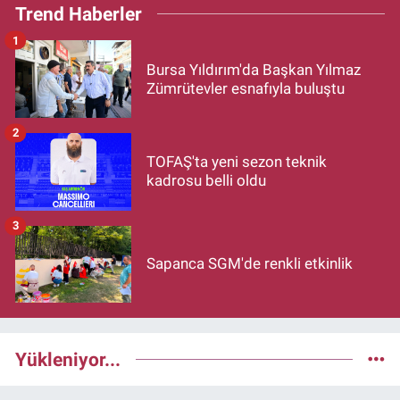
Trend Haberler
1
Bursa Yıldırım'da Başkan Yılmaz
Zümrütevler esnafıyla buluştu
2
TOFAŞ'ta yeni sezon teknik
kadrosu belli oldu
3
Sapanca SGM'de renkli etkinlik
Yükleniyor...