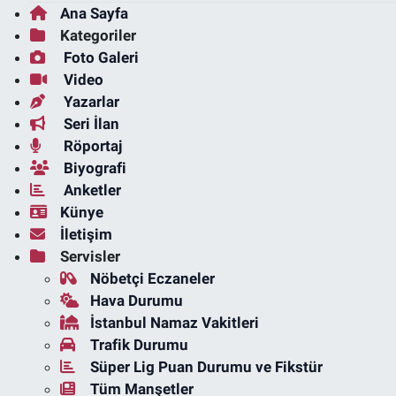
Ana Sayfa
Kategoriler
Foto Galeri
Video
Yazarlar
Seri İlan
Röportaj
Biyografi
Anketler
Künye
İletişim
Servisler
Nöbetçi Eczaneler
Hava Durumu
İstanbul Namaz Vakitleri
Trafik Durumu
Süper Lig Puan Durumu ve Fikstür
Tüm Manşetler