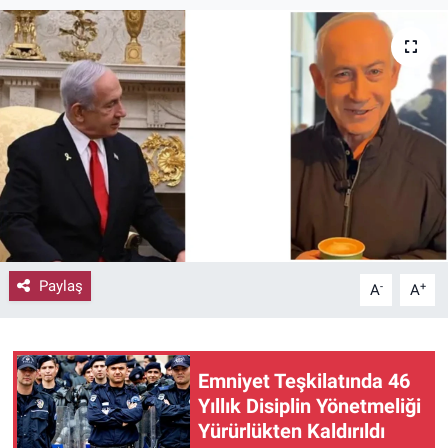
Paylaş
-
+
A
A
Emniyet Teşkilatında 46
Yıllık Disiplin Yönetmeliği
Yürürlükten Kaldırıldı