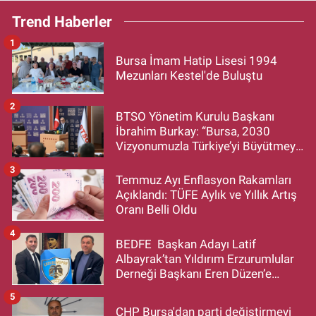
Trend Haberler
1
Bursa İmam Hatip Lisesi 1994
Mezunları Kestel'de Buluştu
2
BTSO Yönetim Kurulu Başkanı
İbrahim Burkay: “Bursa, 2030
Vizyonumuzla Türkiye’yi Büyütmeye
Devam Edecek”
3
Temmuz Ayı Enflasyon Rakamları
Açıklandı: TÜFE Aylık ve Yıllık Artış
Oranı Belli Oldu
4
BEDFE Başkan Adayı Latif
Albayrak’tan Yıldırım Erzurumlular
Derneği Başkanı Eren Düzen’e
Hayırlı Olsun Ziyareti
5
CHP Bursa'dan parti değiştirmeyi