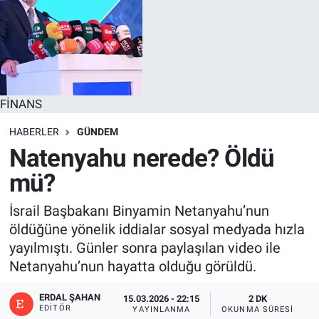
FİNANS
HABERLER
GÜNDEM
Natenyahu nerede? Öldü
mü?
İsrail Başbakanı Binyamin Netanyahu’nun
öldüğüne yönelik iddialar sosyal medyada hızla
yayılmıştı. Günler sonra paylaşılan video ile
Netanyahu’nun hayatta olduğu görüldü.
ERDAL ŞAHAN
15.03.2026 - 22:15
2 DK
EDITÖR
YAYINLANMA
OKUNMA SÜRESI