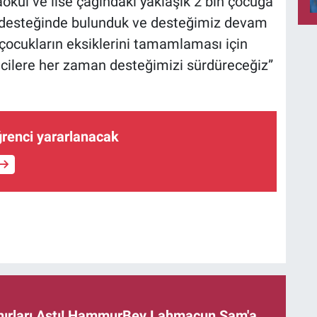
aokul ve lise çağındaki yaklaşık 2 bin çocuğa
ri desteğinde bulunduk ve desteğimiz devam
 çocukların eksiklerini tamamlaması için
encilere her zaman desteğimizi sürdüreceğiz”
öğrenci yararlanacak
ınırları Aştı! HammurBey Lahmacun Şam'a