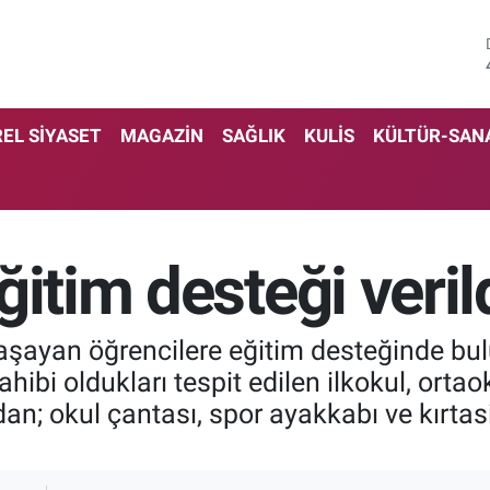
EL SİYASET
MAGAZİN
SAĞLIK
KULİS
KÜLTÜR-SAN
ğitim desteği veril
yaşayan öğrencilere eğitim desteğinde b
hibi oldukları tespit edilen ilkokul, ortao
dan; okul çantası, spor ayakkabı ve kırt