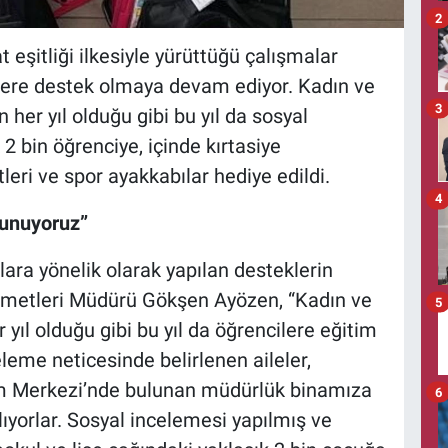
2
 eşitliği ilkesiyle
yürüttüğü çalışmalar
ere destek olmaya devam ediyor. Kadın ve
3
her yıl olduğu gibi bu yıl da sosyal
2 bin öğrenciye, içinde kırtasiye
eri ve spor ayakkabılar hediye edildi.
4
lunuyoruz”
ara yönelik olarak yapılan desteklerin
izmetleri Müdürü Gökşen Ayözen, “Kadın ve
5
yıl olduğu gibi bu yıl da öğrencilere eğitim
eme neticesinde belirlenen aileler,
m Merkezi’nde bulunan müdürlük binamıza
6
ıyorlar. Sosyal incelemesi yapılmış ve