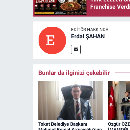
Franchise Verd
EDITÖR HAKKINDA
Erdal ŞAHAN
Bunlar da ilginizi çekebilir
Tokat Belediye Başkanı
Özgür ÖZE
Mehmet Kemal Yazıcıoğlu’nun
İMAMOĞLU