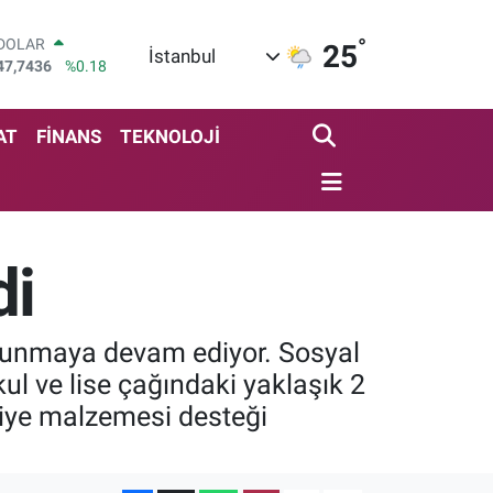
°
DOLAR
25
İstanbul
47,7436
%0.18
EURO
55,2510
%0.32
STERLİN
AT
FİNANS
TEKNOLOJİ
64,4811
%0.38
GRAM ALTIN
6660.55
%0
BİST100
13.779
%-14
di
BITCOIN
64.815,30
%-0.1
ulunmaya devam ediyor. Sosyal
kul ve lise çağındaki yaklaşık 2
asiye malzemesi desteği