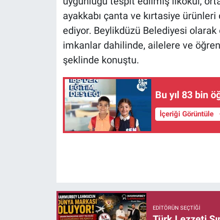
uygunluğu tespit edilmiş ilkokul, ort
ayakkabı çanta ve kırtasiye ürünle
ediyor. Beylikdüzü Belediyesi olarak
imkanlar dahilinde, ailelere ve öğr
şeklinde konuştu.
Bu yıl 83 bin 
İçeriği Görüntüle
EDITÖRÜN SEÇTIĞI
Türk Lezzeti S