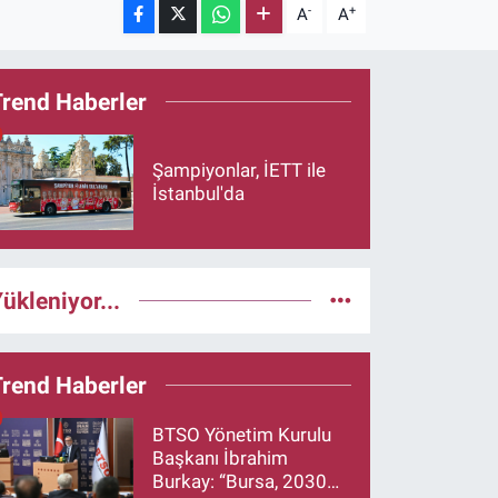
-
+
A
A
Trend Haberler
Şampiyonlar, İETT ile
İstanbul'da
ükleniyor...
Trend Haberler
BTSO Yönetim Kurulu
Başkanı İbrahim
Burkay: “Bursa, 2030