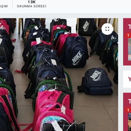
1 DK
AŞIM
OKUNMA SÜRESI
1
Y
1