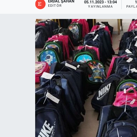
ERDAL ŞAHAN
05.11.2023 - 13:04
1
EDITÖR
YAYINLANMA
PAYL