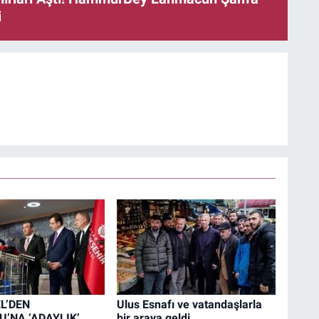
i
L’DEN
Ulus Esnafı ve vatandaşlarla
’NA ‘ADAYLIK’
bir araya geldi