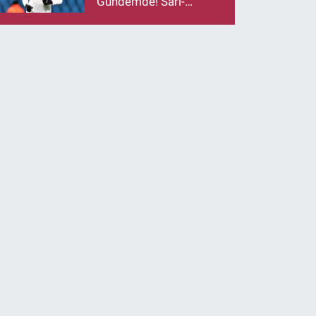
Gündemde! Sarı-
Lacivertlilerden Kanat
Hamlesi