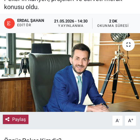
konusu oldu.
ERDAL ŞAHAN
21.05.2026 - 14:30
2 DK
EDITÖR
YAYINLANMA
OKUNMA SÜRESI
Paylaş
-
+
A
A