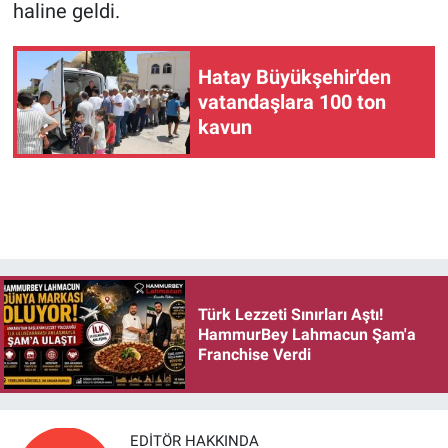
haline geldi.
Hatay Büyükşehir'den
vatandaşlara 100 ton
kavun
Türk Lezzeti Sınırları Aştı!
HammurBey Lahmacun Şam'a
Franchise Verdi
EDITÖR HAKKINDA