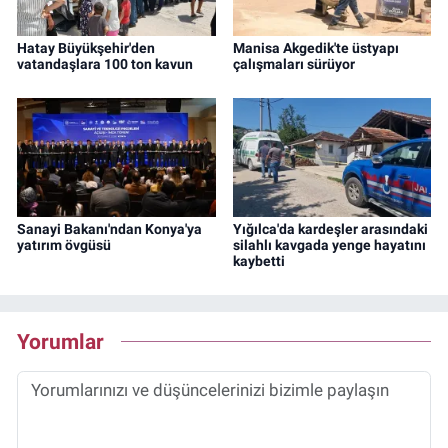
Hatay Büyükşehir'den
Manisa Akgedik'te üstyapı
vatandaşlara 100 ton kavun
çalışmaları sürüyor
Sanayi Bakanı'ndan Konya'ya
Yığılca'da kardeşler arasındaki
yatırım övgüsü
silahlı kavgada yenge hayatını
kaybetti
Yorumlar