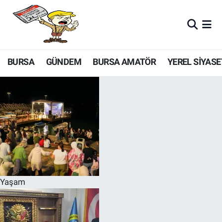
BURSA
GÜNDEM
BURSA AMATÖR
YEREL SİYASE
Yaşam