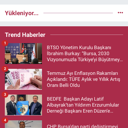
Yükleniyor...
Trend Haberler
1
BTSO Yönetim Kurulu Başkanı
İbrahim Burkay: “Bursa, 2030
Vizyonumuzla Türkiye’yi Büyütmeye
Devam Edecek”
2
Temmuz Ayı Enflasyon Rakamları
Açıklandı: TÜFE Aylık ve Yıllık Artış
Oranı Belli Oldu
3
BEDFE Başkan Adayı Latif
Albayrak’tan Yıldırım Erzurumlular
Derneği Başkanı Eren Düzen’e
Hayırlı Olsun Ziyareti
4
CHP Bursa'dan parti değiştirmeyi