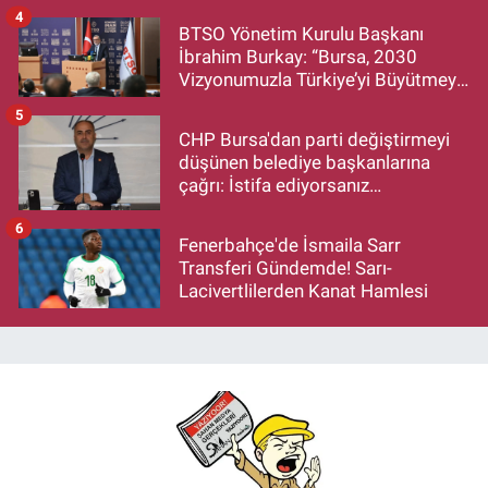
Hayırlı Olsun Ziyareti
4
BTSO Yönetim Kurulu Başkanı
İbrahim Burkay: “Bursa, 2030
Vizyonumuzla Türkiye’yi Büyütmeye
Devam Edecek”
5
CHP Bursa'dan parti değiştirmeyi
düşünen belediye başkanlarına
çağrı: İstifa ediyorsanız
makamlarınızı da bırakın
6
Fenerbahçe'de İsmaila Sarr
Transferi Gündemde! Sarı-
Lacivertlilerden Kanat Hamlesi