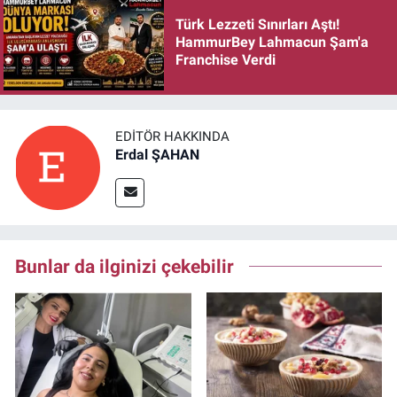
Türk Lezzeti Sınırları Aştı!
HammurBey Lahmacun Şam'a
Franchise Verdi
EDITÖR HAKKINDA
Erdal ŞAHAN
Bunlar da ilginizi çekebilir