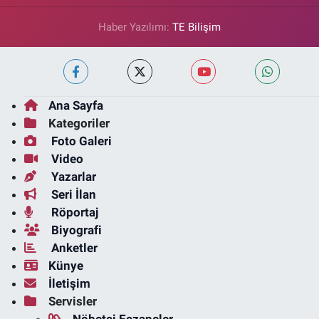
Haber Yazılımı:
TE Bilişim
Ana Sayfa
Kategoriler
Foto Galeri
Video
Yazarlar
Seri İlan
Röportaj
Biyografi
Anketler
Künye
İletişim
Servisler