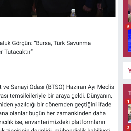
5
aluk Görgün: “Bursa, Türk Savunma
r Tutacaktır”
Y
et ve Sanayi Odası (BTSO) Haziran Ayı Meclis
ası temsilcileriyle bir araya geldi. Dünyanın,
1
niden yazıldığı bir dönemden geçtiğini ifade
 yana olanlar bugün her zamankinden daha
ıcılık ise; envanterimizdeki platformların
2
k zincirinin derinliği, mühendislik kabiliyeti,