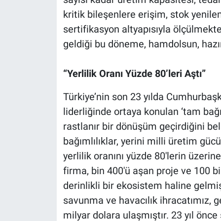
kritik bileşenlere erişim, stok yenilem
sertifikasyon altyapısıyla ölçülmek
geldiği bu döneme, hamdolsun, hazırlı
“Yerlilik Oranı Yüzde 80’leri Aştı”
Türkiye’nin son 23 yılda Cumhurbaşk
liderliğinde ortaya konulan ‘tam ba
rastlanır bir dönüşüm geçirdiğini be
bağımlılıklar, yerini milli üretim gü
yerlilik oranını yüzde 80'lerin üzeri
firma, bin 400'ü aşan proje ve 100 b
derinlikli bir ekosistem haline gelmiş
savunma ve havacılık ihracatımız, g
milyar dolara ulaşmıştır. 23 yıl önc