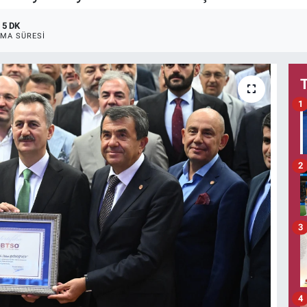
5 DK
MA SÜRESI
1
2
3
4