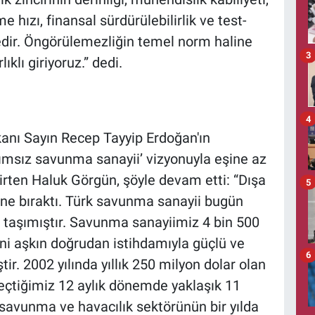
e hızı, finansal sürdürülebilirlik ve test-
tedir. Öngörülemezliğin temel norm haline
3
klı giriyoruz.” dedi.
4
anı Sayın Recep Tayyip Erdoğan'ın
ğımsız savunma sanayii’ vizyonuyla eşine az
lirten Haluk Görgün, şöyle devam etti: “Dışa
5
cüne bıraktı. Türk savunma sanayii bugün
ne taşımıştır. Savunma sanayiimiz 4 bin 500
ini aşkın doğrudan istihdamıyla güçlü ve
6
tir. 2002 yılında yıllık 250 milyon dolar olan
eçtiğimiz 12 aylık dönemde yaklaşık 11
e savunma ve havacılık sektörünün bir yılda