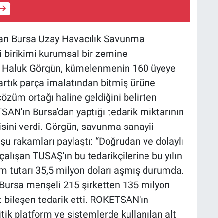
lan Bursa Uzay Havacılık Savunma
birikimi kurumsal bir zemine
r. Haluk Görgün, kümelenmenin 160 üyeye
in artık parça imalatından bitmiş ürüne
çözüm ortağı haline geldiğini belirten
N'ın Bursa'dan yaptığı tedarik miktarının
gisini verdi. Görgün, savunma sanayii
n şu rakamları paylaştı: “Doğrudan ve dolaylı
 çalışan TUSAŞ'ın bu tedarikçilerine bu yılın
lam tutarı 35,5 milyon doları aşmış durumda.
Bursa menşeli 215 şirketten 135 milyon
lt bileşen tedarik etti. ROKETSAN'ın
itik platform ve sistemlerde kullanılan alt