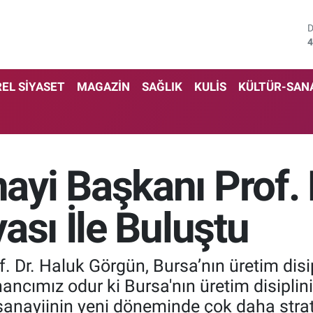
4
5
EL SİYASET
MAGAZİN
SAĞLIK
KULİS
KÜLTÜR-SAN
6
6
1
yi Başkanı Prof. 
6
ası İle Buluştu
 Dr. Haluk Görgün, Bursa’nın üretim disi
nancımız odur ki Bursa'nın üretim disiplini
anayiinin yeni döneminde çok daha strateji