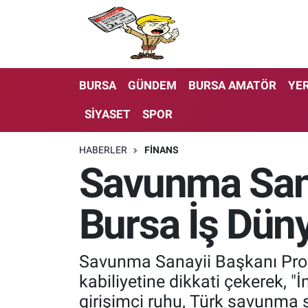
BURSA
GÜNDEM
BURSA AMATÖR
YER
SİYASET
SPOR
HABERLER
FİNANS
Savunma Sana
Bursa İş Düny
Savunma Sanayii Başkanı Prof.
kabiliyetine dikkati çekerek, "İ
girişimci ruhu, Türk savunma s