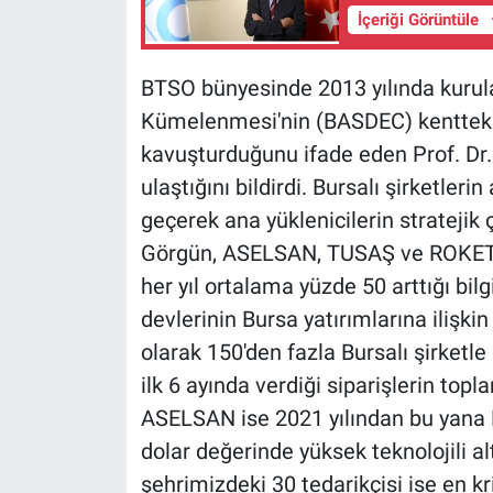
İçeriği Görüntüle
BTSO bünyesinde 2013 yılında kuru
Kümelenmesi'nin (BASDEC) kentteki 
kavuşturduğunu ifade eden Prof. D
ulaştığını bildirdi. Bursalı şirketler
geçerek ana yüklenicilerin stratejik 
Görgün, ASELSAN, TUSAŞ ve ROKETSA
her yıl ortalama yüzde 50 arttığı bil
devlerinin Bursa yatırımlarına ilişki
olarak 150'den fazla Bursalı şirketle
ilk 6 ayında verdiği siparişlerin top
ASELSAN ise 2021 yılından bu yana 
dolar değerinde yüksek teknolojili a
şehrimizdeki 30 tedarikçisi ise en kr