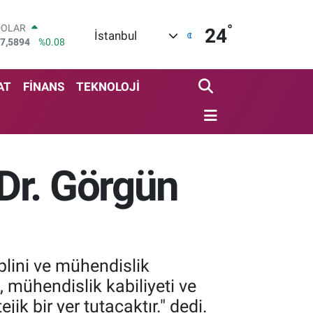
°
DOLAR
24
İstanbul
7,5894
%0.08
EURO
5,0398
%-0.02
STERLİN
AT
FİNANS
TEKNOLOJİ
4,1581
%0.16
GRAM ALTIN
527.85
%0.54
BİST100
3.703
%11
Dr. Görgün
BITCOIN
4.927,78
%1.32
plini ve mühendislik
, mühendislik kabiliyeti ve
k bir yer tutacaktır." dedi.