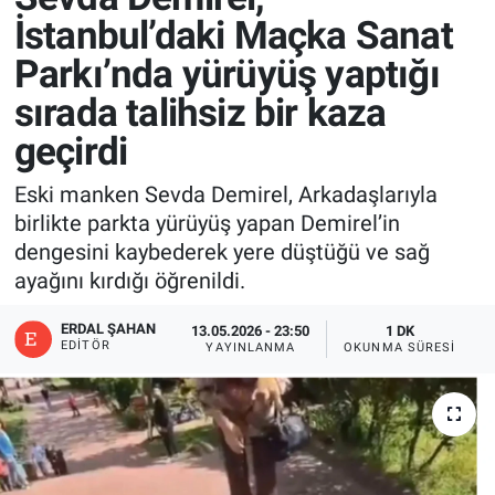
İstanbul’daki Maçka Sanat
Parkı’nda yürüyüş yaptığı
sırada talihsiz bir kaza
geçirdi
Eski manken Sevda Demirel, Arkadaşlarıyla
birlikte parkta yürüyüş yapan Demirel’in
dengesini kaybederek yere düştüğü ve sağ
ayağını kırdığı öğrenildi.
ERDAL ŞAHAN
13.05.2026 - 23:50
1 DK
EDITÖR
YAYINLANMA
OKUNMA SÜRESI