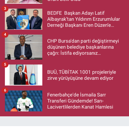
3
BEDFE Başkan Adayı Latif
Albayrak’tan Yıldırım Erzurumlular
Derneği Başkanı Eren Düzen’e
Hayırlı Olsun Ziyareti
4
CHP Bursa'dan parti değiştirmeyi
düşünen belediye başkanlarına
çağrı: İstifa ediyorsanız
makamlarınızı da bırakın
5
BUÜ, TÜBİTAK 1001 projeleriyle
zirve yürüyüşüne devam ediyor
6
Fenerbahçe'de İsmaila Sarr
Transferi Gündemde! Sarı-
Lacivertlilerden Kanat Hamlesi