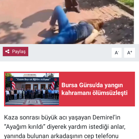
Paylaş
-
+
A
A
Bursa Gürsu'da yangın
kahramanı ölümsüzleşti
Kaza sonrası büyük acı yaşayan Demirel’in
“Ayağım kırıldı” diyerek yardım istediği anlar,
yanında bulunan arkadaşının cep telefonu