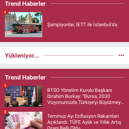
Trend Haberler
1
Şampiyonlar, İETT ile İstanbul'da
Yükleniyor...
Trend Haberler
1
BTSO Yönetim Kurulu Başkanı
İbrahim Burkay: “Bursa, 2030
Vizyonumuzla Türkiye’yi Büyütmeye
Devam Edecek”
2
Temmuz Ayı Enflasyon Rakamları
Açıklandı: TÜFE Aylık ve Yıllık Artış
Oranı Belli Oldu