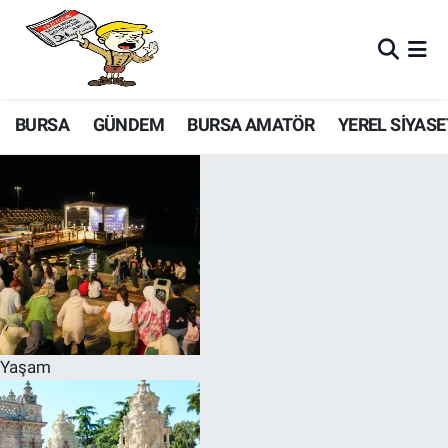
BURSA
GÜNDEM
BURSA AMATÖR
YEREL SİYASE
Yaşam