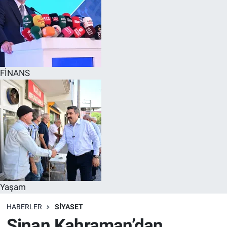
FİNANS
Yaşam
HABERLER
SİYASET
Sinan Kahraman’dan