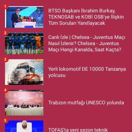
1
BTSO Başkanı İbrahim Burkay,
TEKNOSAB ve KOBİ OSB'ye İlişkin
Tüm Soruları Yanıtlayacak
2
Canlı İzle | Chelsea - Juventus Maçı
Nasıl İzlenir? Chelsea - Juventus
Maçı Hangi Kanalda, Saat Kaçta?
3
Yerli lokomotif DE 10000 Tanzanya
yolcusu
4
Trabzon mutfağı UNESCO yolunda
5
TOFAŞ'ta yeni sezon teknik