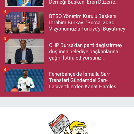
Derneği Başkanı Eren Düzen’e
Hayırlı Olsun Ziyareti
4
BTSO Yönetim Kurulu Başkanı
İbrahim Burkay: “Bursa, 2030
Vizyonumuzla Türkiye’yi Büyütmeye
Devam Edecek”
5
CHP Bursa'dan parti değiştirmeyi
düşünen belediye başkanlarına
çağrı: İstifa ediyorsanız
makamlarınızı da bırakın
6
Fenerbahçe'de İsmaila Sarr
Transferi Gündemde! Sarı-
Lacivertlilerden Kanat Hamlesi