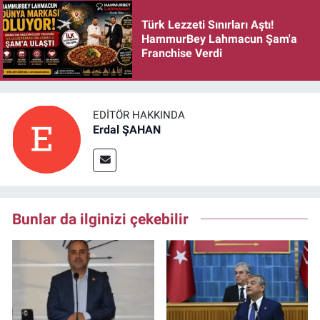
Türk Lezzeti Sınırları Aştı!
HammurBey Lahmacun Şam'a
Franchise Verdi
EDITÖR HAKKINDA
Erdal ŞAHAN
Bunlar da ilginizi çekebilir