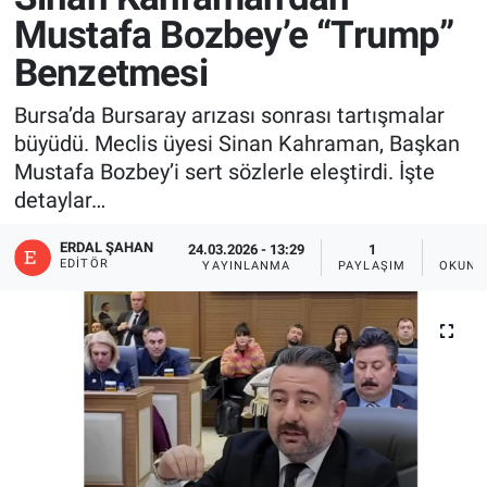
Mustafa Bozbey’e “Trump”
Benzetmesi
Bursa’da Bursaray arızası sonrası tartışmalar
büyüdü. Meclis üyesi Sinan Kahraman, Başkan
Mustafa Bozbey’i sert sözlerle eleştirdi. İşte
detaylar…
ERDAL ŞAHAN
24.03.2026 - 13:29
1
2
EDITÖR
YAYINLANMA
PAYLAŞIM
OKUNM