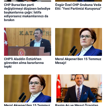
CHP Bursa'dan parti
Özgür Özel CHP Grubuna Veda
değiştirmeyi düşünen belediye
Etti: "Yeni Partimizi Kuruyoruz"
başkanlarına çağrı: İstifa
ediyorsanız makamlarınızı da
bırakın
CHP'li Aladdin Öztürk'ten
Meral Akşener'den 15 Temmuz
görevden alma kararlarına
Mesajı!
tepki
Meral Akşener'den 15 Temmuz
Rasim Arı ve Mesut Özarslan