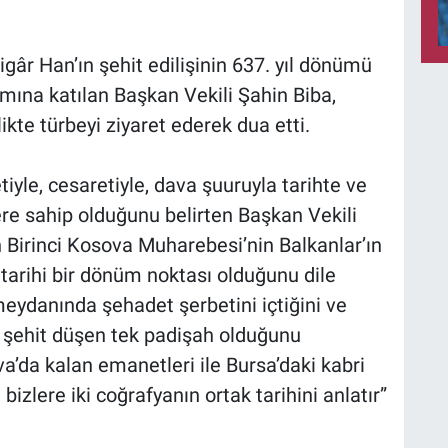
r Han’ın şehit edilişinin 637. yıl dönümü
ına katılan Başkan Vekili Şahin Biba,
ikte türbeyi ziyaret ederek dua etti.
yle, cesaretiyle, dava şuuruyla tarihte ve
ere sahip olduğunu belirten Başkan Vekili
 Birinci Kosova Muharebesi’nin Balkanlar’ın
 tarihi bir dönüm noktası olduğunu dile
eydanında şehadet şerbetini içtiğini ve
şehit düşen tek padişah olduğunu
va’da kalan emanetleri ile Bursa’daki kabri
zlere iki coğrafyanın ortak tarihini anlatır”