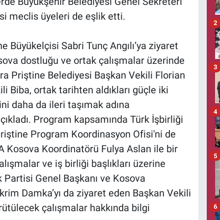
erde Büyükşehir Belediyesi Genel Sekreteri
 meclis üyeleri de eşlik etti.
2
ne Büyükelçisi Sabri Tunç Angılı’ya ziyaret
sova dostluğu ve ortak çalışmalar üzerinde
3
ra Priştine Belediyesi Başkan Vekili Florian
i Biba, ortak tarihten aldıkları güçle iki
ğini daha da ileri taşımak adına
4
çıkladı. Program kapsamında Türk İşbirliği
riştine Program Koordinasyon Ofisi'ni de
A Kosova Koordinatörü Fulya Aslan ile bir
5
ışmalar ve iş birliği başlıkları üzerine
k Partisi Genel Başkanı ve Kosova
krim Damka’yı da ziyaret eden Başkan Vekili
yürütülecek çalışmalar hakkında bilgi
6