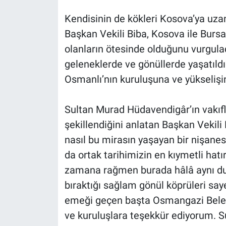
Kendisinin de kökleri Kosova’ya uzan
Başkan Vekili Biba, Kosova ile Bursa 
olanların ötesinde olduğunu vurgulad
geleneklerde ve gönüllerde yaşatıldığ
Osmanlı’nın kuruluşuna ve yükselişine
Sultan Murad Hüdavendigâr’ın vakıflar
şekillendiğini anlatan Başkan Vekili 
nasıl bu mirasın yaşayan bir nişane
da ortak tarihimizin en kıymetli hatı
zamana rağmen burada hâlâ aynı duy
bıraktığı sağlam gönül köprüleri s
emeği geçen başta Osmangazi Beled
ve kuruluşlara teşekkür ediyorum. 