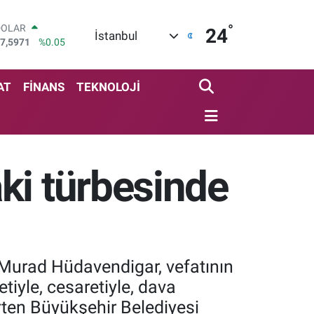
°
DOLAR
24
İstanbul
7,5971
%0.05
EURO
5,1336
%0.18
STERLİN
AT
FİNANS
TEKNOLOJİ
4,2534
%0.22
GRAM ALTIN
527.85
%0.54
BİST100
3.703
%11
ki türbesinde
BITCOIN
4.927,78
%1.32
 Murad Hüdavendigar, vefatının
tiyle, cesaretiyle, dava
irten Büyükşehir Belediyesi