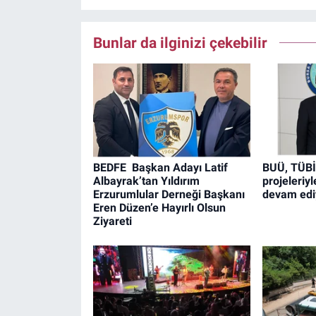
Bunlar da ilginizi çekebilir
BEDFE Başkan Adayı Latif
BUÜ, TÜB
Albayrak’tan Yıldırım
projeleriy
Erzurumlular Derneği Başkanı
devam edi
Eren Düzen’e Hayırlı Olsun
Ziyareti