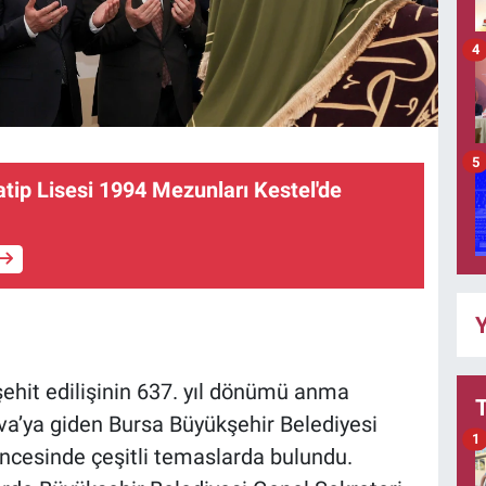
4
5
ip Lisesi 1994 Mezunları Kestel'de
Y
ehit edilişinin 637. yıl dönümü anma
a’ya giden Bursa Büyükşehir Belediyesi
1
ncesinde çeşitli temaslarda bulundu.