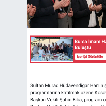
Bursa İmam Hat
Buluştu
İçeriği Görüntüle
Sultan Murad Hüdavendigâr Han’ın ş
programlarına katılmak üzene Kosov
Başkan Vekili Şahin Biba, program ö