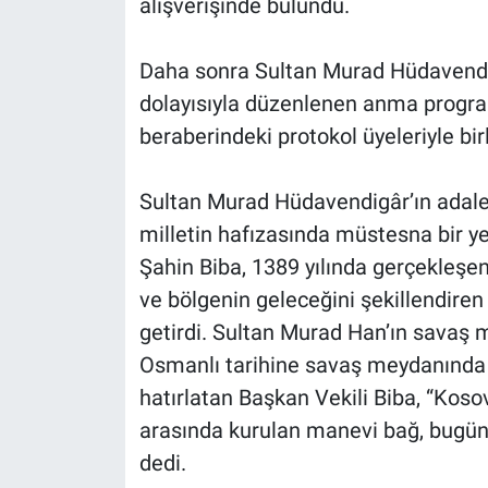
alışverişinde bulundu.
Daha sonra Sultan Murad Hüdavendigâ
dolayısıyla düzenlenen anma program
beraberindeki protokol üyeleriyle birl
Sultan Murad Hüdavendigâr’ın adaleti
milletin hafızasında müstesna bir y
Şahin Biba, 1389 yılında gerçekleşen
ve bölgenin geleceğini şekillendiren
getirdi. Sultan Murad Han’ın savaş m
Osmanlı tarihine savaş meydanında 
hatırlatan Başkan Vekili Biba, “Koso
arasında kurulan manevi bağ, bugün bi
dedi.