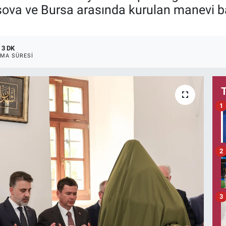
sova ve Bursa arasında kurulan manevi ba
3 DK
MA SÜRESI
1
2
3