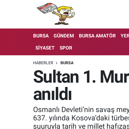
BURSA
GÜNDEM
BURSA AMATÖR
YER
SİYASET
SPOR
HABERLER
BURSA
Sultan 1. Mu
anıldı
Osmanlı Devleti’nin savaş mey
637. yılında Kosova’daki türbes
şuuruyla tarih ve millet hafız