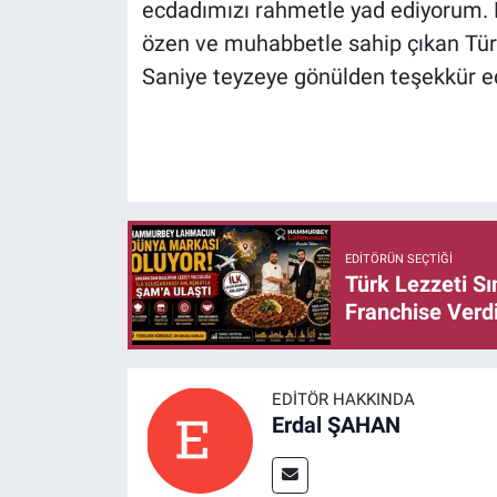
ecdadımızı rahmetle yad ediyorum. B
özen ve muhabbetle sahip çıkan Türb
Saniye teyzeye gönülden teşekkür e
EDITÖRÜN SEÇTIĞI
Türk Lezzeti S
Franchise Verd
EDITÖR HAKKINDA
Erdal ŞAHAN