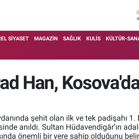
4
5
EL SİYASET
MAGAZİN
SAĞLIK
KULİS
KÜLTÜR-SAN
6
6
1
rad Han, Kosova'da
6
danında şehit olan ilk ve tek padişahı 1.
inde anıldı. Sultan Hüdavendigâr’ın adale
asında önemli bir yere sahip olduğunu bel