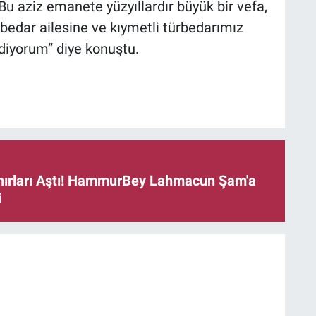
u aziz emanete yüzyıllardır büyük bir vefa,
edar ailesine ve kıymetli türbedarımız
diyorum” diye konuştu.
ınırları Aştı! HammurBey Lahmacun Şam'a
i