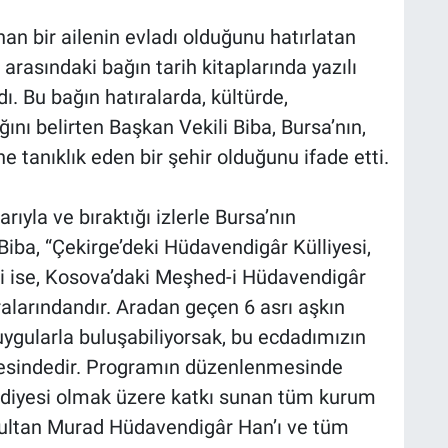
an bir ailenin evladı olduğunu hatırlatan
arasındaki bağın tarih kitaplarında yazılı
ı. Bu bağın hatıralarda, kültürde,
ını belirten Başkan Vekili Biba, Bursa’nın,
 tanıklık eden bir şehir olduğunu ifade etti.
ıyla ve bıraktığı izlerle Bursa’nın
Biba, “Çekirge’deki Hüdavendigâr Külliyesi,
si ise, Kosova’daki Meşhed-i Hüdavendigâr
ralarındandır. Aradan geçen 6 asrı aşkın
gularla buluşabiliyorsak, bu ecdadımızın
ayesindedir. Programın düzenlenmesinde
iyesi olmak üzere katkı sunan tüm kurum
Sultan Murad Hüdavendigâr Han’ı ve tüm