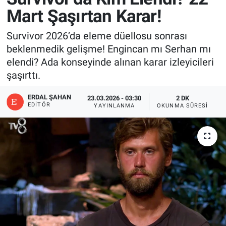
Mart Şaşırtan Karar!
Survivor 2026’da eleme düellosu sonrası
beklenmedik gelişme! Engincan mı Serhan mı
elendi? Ada konseyinde alınan karar izleyicileri
şaşırttı.
ERDAL ŞAHAN
23.03.2026 - 03:30
2 DK
EDITÖR
YAYINLANMA
OKUNMA SÜRESI