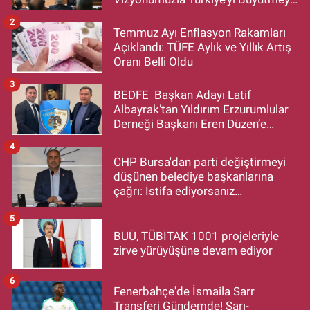
Devam Edecek”
2
Temmuz Ayı Enflasyon Rakamları
Açıklandı: TÜFE Aylık ve Yıllık Artış
Oranı Belli Oldu
3
BEDFE Başkan Adayı Latif
Albayrak’tan Yıldırım Erzurumlular
Derneği Başkanı Eren Düzen’e
Hayırlı Olsun Ziyareti
4
CHP Bursa'dan parti değiştirmeyi
düşünen belediye başkanlarına
çağrı: İstifa ediyorsanız
makamlarınızı da bırakın
5
BUÜ, TÜBİTAK 1001 projeleriyle
zirve yürüyüşüne devam ediyor
6
Fenerbahçe'de İsmaila Sarr
Transferi Gündemde! Sarı-