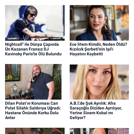
Nightcall" ile Dünya Çapında
Ece İrtem Kimdir, Neden Öldü?
Ün Kazanan Fransız DJ
Kızılcık Şerbeti'nin Işıl'ı
Kavinsky Paris'te Ölü Bulundu
Hayatını Kaybetti
Dilan Polat’ın Koruması Can
A.B.İ.’de Şok Ayrılık: Afra
Polat Silahlı Saldırıya Uğradı:
Saraçoğlu Diziden Ayrılıyor,
Hastane Önünde Korku Dolu
Yerine Sinem Kobal mı
Anlar
Geliyor?