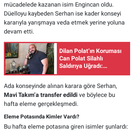
mücadelede kazanan isim Engincan oldu.
Düelloyu kaybeden Serhan ise kader konseyi
kararıyla yarışmaya veda etmek yerine yoluna
devam etti.
Dilan Polat’ın Koruması
Can Polat Silahlı
Saldırıya Uğradı:
Hastane Önünde Korku
Dolu Anlar
Ada konseyinde alınan karara göre Serhan,
Mavi Takım’a transfer edildi
ve böylece bu
hafta eleme gerçekleşmedi.
Eleme Potasında Kimler Vardı?
Bu hafta eleme potasına giren isimler şunlardı: