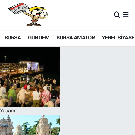
BURSA
GÜNDEM
BURSA AMATÖR
YEREL SİYASE
Yaşam