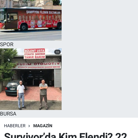
SPOR
BURSA
HABERLER
MAGAZİN
Survivor’da Kim Elendi? 22