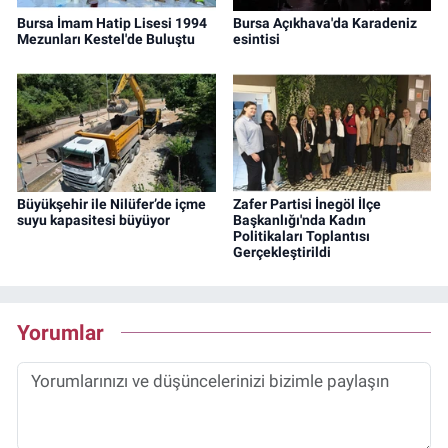
Bursa İmam Hatip Lisesi 1994
Bursa Açıkhava'da Karadeniz
Mezunları Kestel'de Buluştu
esintisi
Büyükşehir ile Nilüfer’de içme
Zafer Partisi İnegöl İlçe
suyu kapasitesi büyüyor
Başkanlığı'nda Kadın
Politikaları Toplantısı
Gerçekleştirildi
Yorumlar