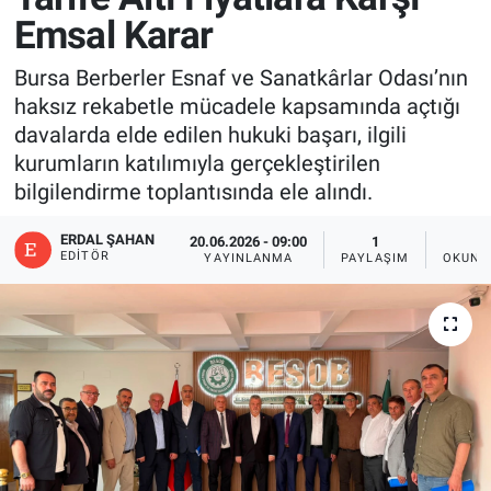
Emsal Karar
Bursa Berberler Esnaf ve Sanatkârlar Odası’nın
haksız rekabetle mücadele kapsamında açtığı
davalarda elde edilen hukuki başarı, ilgili
kurumların katılımıyla gerçekleştirilen
bilgilendirme toplantısında ele alındı.
ERDAL ŞAHAN
20.06.2026 - 09:00
1
2
EDITÖR
YAYINLANMA
PAYLAŞIM
OKUNM