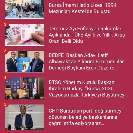
Bursa İmam Hatip Lisesi 1994
Mezunları Kestel'de Buluştu
2
Temmuz Ayı Enflasyon Rakamları
Açıklandı: TÜFE Aylık ve Yıllık Artış
Oranı Belli Oldu
3
BEDFE Başkan Adayı Latif
Albayrak’tan Yıldırım Erzurumlular
Derneği Başkanı Eren Düzen’e
Hayırlı Olsun Ziyareti
4
BTSO Yönetim Kurulu Başkanı
İbrahim Burkay: “Bursa, 2030
Vizyonumuzla Türkiye’yi Büyütmeye
Devam Edecek”
5
CHP Bursa'dan parti değiştirmeyi
düşünen belediye başkanlarına
çağrı: İstifa ediyorsanız
makamlarınızı da bırakın