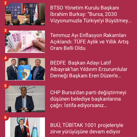
2
BTSO Yönetim Kurulu Başkanı
İbrahim Burkay: “Bursa, 2030
Vizyonumuzla Türkiye’yi Büyütmeye
Devam Edecek”
3
Temmuz Ayı Enflasyon Rakamları
Açıklandı: TÜFE Aylık ve Yıllık Artış
Oranı Belli Oldu
4
BEDFE Başkan Adayı Latif
Albayrak’tan Yıldırım Erzurumlular
Derneği Başkanı Eren Düzen’e
Hayırlı Olsun Ziyareti
5
CHP Bursa'dan parti değiştirmeyi
düşünen belediye başkanlarına
çağrı: İstifa ediyorsanız
makamlarınızı da bırakın
6
BUÜ, TÜBİTAK 1001 projeleriyle
zirve yürüyüşüne devam ediyor