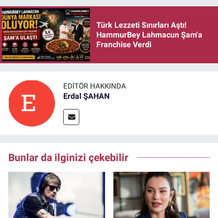
Türk Lezzeti Sınırları Aştı!
HammurBey Lahmacun Şam'a
Franchise Verdi
EDITÖR HAKKINDA
Erdal ŞAHAN
Bunlar da ilginizi çekebilir