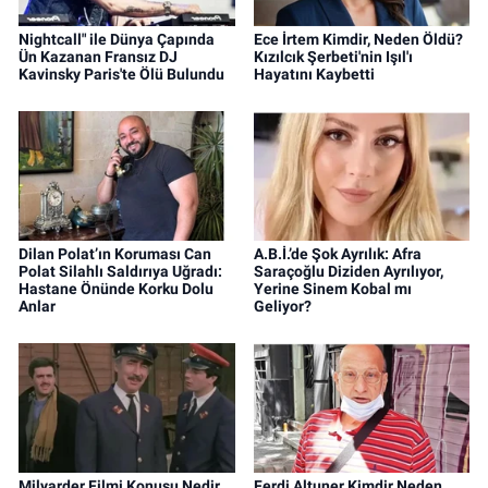
Nightcall" ile Dünya Çapında
Ece İrtem Kimdir, Neden Öldü?
Ün Kazanan Fransız DJ
Kızılcık Şerbeti'nin Işıl'ı
Kavinsky Paris'te Ölü Bulundu
Hayatını Kaybetti
Dilan Polat’ın Koruması Can
A.B.İ.’de Şok Ayrılık: Afra
Polat Silahlı Saldırıya Uğradı:
Saraçoğlu Diziden Ayrılıyor,
Hastane Önünde Korku Dolu
Yerine Sinem Kobal mı
Anlar
Geliyor?
Milyarder Filmi Konusu Nedir,
Ferdi Altuner Kimdir Neden