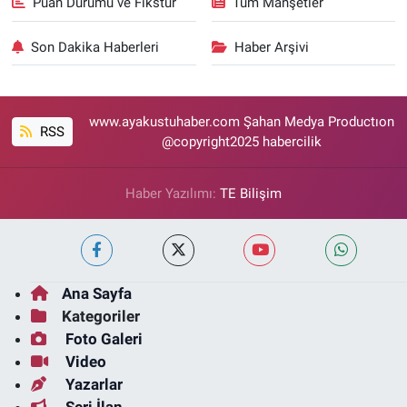
Puan Durumu ve Fikstür
Tüm Manşetler
Son Dakika Haberleri
Haber Arşivi
www.ayakustuhaber.com Şahan Medya Productıon
RSS
@copyright2025 habercilik
Haber Yazılımı:
TE Bilişim
Ana Sayfa
Kategoriler
Foto Galeri
Video
Yazarlar