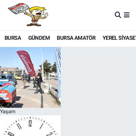
BURSA
GÜNDEM
BURSA AMATÖR
YEREL SİYASE
Yaşam