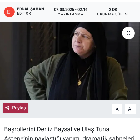
ERDAL ŞAHAN
07.03.2026 - 02:16
2 DK
EDITÖR
YAYINLANMA
OKUNMA SÜRESI
Paylaş
-
+
A
A
Başrollerini Deniz Baysal ve Ulaş Tuna
Astepe’nin paylaştığı yapım, dramatik sahneleri