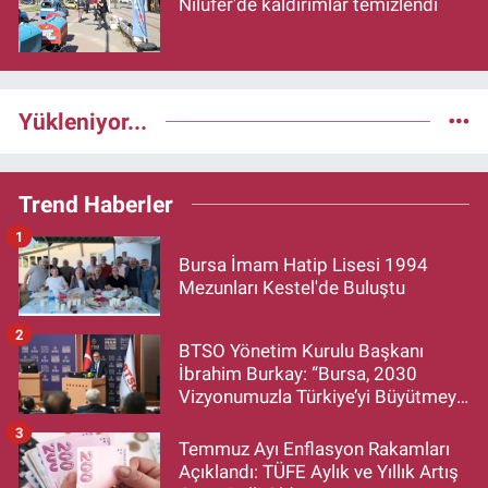
Nilüfer'de kaldırımlar temizlendi
Yükleniyor...
Trend Haberler
1
Bursa İmam Hatip Lisesi 1994
Mezunları Kestel'de Buluştu
2
BTSO Yönetim Kurulu Başkanı
İbrahim Burkay: “Bursa, 2030
Vizyonumuzla Türkiye’yi Büyütmeye
Devam Edecek”
3
Temmuz Ayı Enflasyon Rakamları
Açıklandı: TÜFE Aylık ve Yıllık Artış