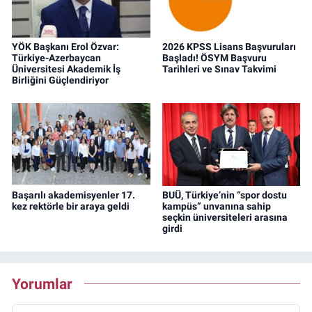
YÖK Başkanı Erol Özvar:
2026 KPSS Lisans Başvuruları
Türkiye-Azerbaycan
Başladı! ÖSYM Başvuru
Üniversitesi Akademik İş
Tarihleri ve Sınav Takvimi
Birliğini Güçlendiriyor
Başarılı akademisyenler 17.
BUÜ, Türkiye’nin “spor dostu
kez rektörle bir araya geldi
kampüs” unvanına sahip
seçkin üniversiteleri arasına
girdi
Yorumlar