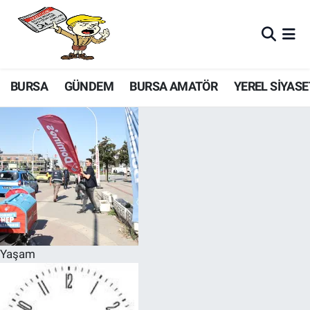
BURSA
GÜNDEM
BURSA AMATÖR
YEREL SİYASE
Yaşam