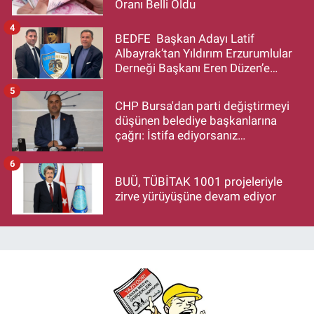
Oranı Belli Oldu
4
BEDFE Başkan Adayı Latif
Albayrak’tan Yıldırım Erzurumlular
Derneği Başkanı Eren Düzen’e
Hayırlı Olsun Ziyareti
5
CHP Bursa'dan parti değiştirmeyi
düşünen belediye başkanlarına
çağrı: İstifa ediyorsanız
makamlarınızı da bırakın
6
BUÜ, TÜBİTAK 1001 projeleriyle
zirve yürüyüşüne devam ediyor