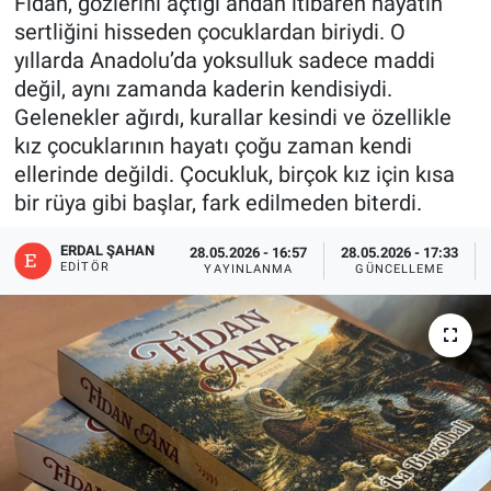
Fidan, gözlerini açtığı andan itibaren hayatın
sertliğini hisseden çocuklardan biriydi. O
yıllarda Anadolu’da yoksulluk sadece maddi
değil, aynı zamanda kaderin kendisiydi.
Gelenekler ağırdı, kurallar kesindi ve özellikle
kız çocuklarının hayatı çoğu zaman kendi
ellerinde değildi. Çocukluk, birçok kız için kısa
bir rüya gibi başlar, fark edilmeden biterdi.
ERDAL ŞAHAN
28.05.2026 - 16:57
28.05.2026 - 17:33
EDITÖR
YAYINLANMA
GÜNCELLEME