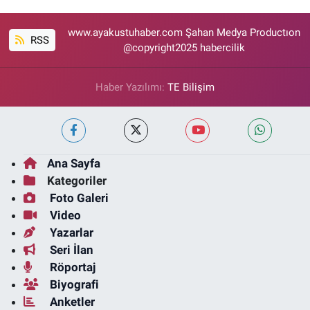
www.ayakustuhaber.com Şahan Medya Productıon
RSS
@copyright2025 habercilik
Haber Yazılımı:
TE Bilişim
Ana Sayfa
Kategoriler
Foto Galeri
Video
Yazarlar
Seri İlan
Röportaj
Biyografi
Anketler