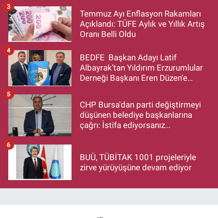
Devam Edecek”
3
Temmuz Ayı Enflasyon Rakamları
Açıklandı: TÜFE Aylık ve Yıllık Artış
Oranı Belli Oldu
4
BEDFE Başkan Adayı Latif
Albayrak’tan Yıldırım Erzurumlular
Derneği Başkanı Eren Düzen’e
Hayırlı Olsun Ziyareti
5
CHP Bursa'dan parti değiştirmeyi
düşünen belediye başkanlarına
çağrı: İstifa ediyorsanız
makamlarınızı da bırakın
6
BUÜ, TÜBİTAK 1001 projeleriyle
zirve yürüyüşüne devam ediyor