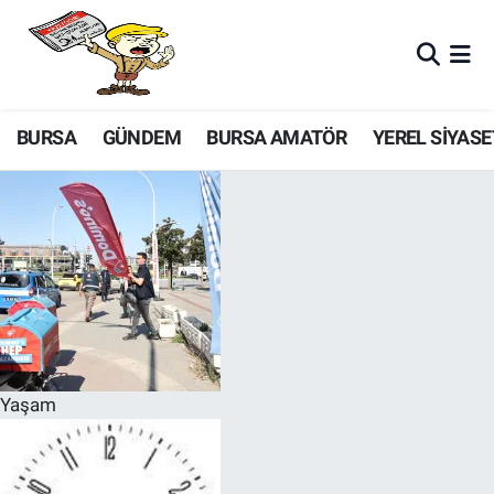
BURSA
GÜNDEM
BURSA AMATÖR
YEREL SİYASE
Yaşam