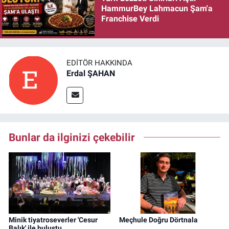
HammurBey Lahmacun Şam'a
Franchise Verdi
EDITÖR HAKKINDA
Erdal ŞAHAN
Bunlar da ilginizi çekebilir
Minik tiyatroseverler 'Cesur
Meçhule Doğru Dörtnala
Balık' ile buluştu