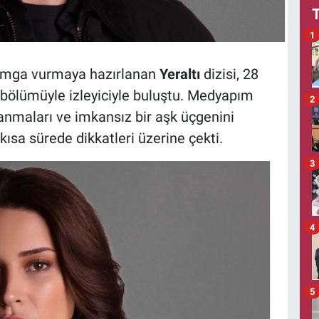
1
damga vurmaya hazırlanan
Yeraltı
dizisi, 28
bölümüyle izleyiciyle buluştu. Medyapım
2
lanmaları ve imkansız bir aşk üçgenini
kısa sürede dikkatleri üzerine çekti.
3
4
5