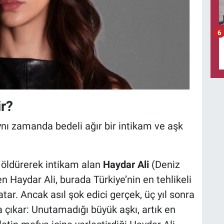
6
ir?
 aynı zamanda bedeli ağır bir intikam ve aşk
i öldürerek intikam alan
Haydar Ali
(Deniz
n Haydar Ali, burada Türkiye’nin en tehlikeli
atar. Ancak asıl şok edici gerçek, üç yıl sonra
çıkar: Unutamadığı büyük aşkı, artık en