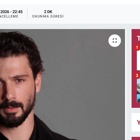
.2026 - 22:45
2 DK
NCELLEME
OKUNMA SÜRESI
1
2
Y