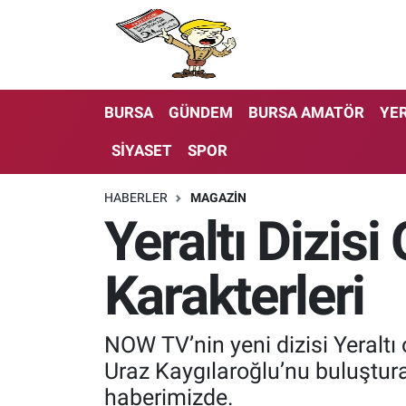
BURSA
GÜNDEM
BURSA AMATÖR
YER
SİYASET
SPOR
HABERLER
MAGAZİN
Yeraltı Dizis
Karakterleri
NOW TV’nin yeni dizisi Yeralt
Uraz Kaygılaroğlu’nu buluştura
haberimizde.