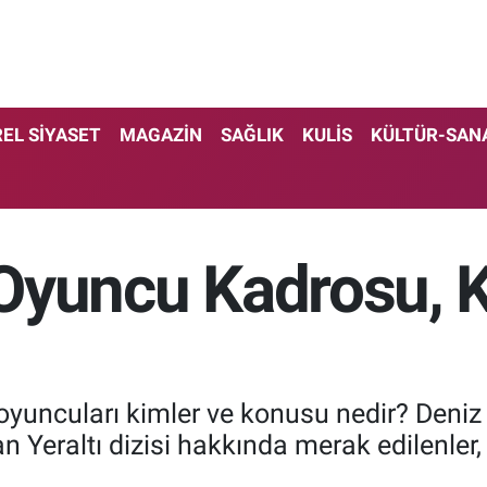
EL SİYASET
MAGAZİN
SAĞLIK
KULİS
KÜLTÜR-SAN
i Oyuncu Kadrosu,
ı oyuncuları kimler ve konusu nedir? Deni
n Yeraltı dizisi hakkında merak edilenler,