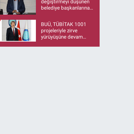
değiştirmeyi düşünen
belediye başkanlarına
çağrı: İstifa ediyorsanız
makamlarınızı da
BUÜ, TÜBİTAK 1001
bırakın
projeleriyle zirve
yürüyüşüne devam
ediyor