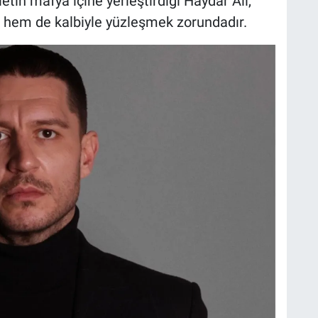
etin mafya içine yerleştirdiği Haydar Ali,
 hem de kalbiyle yüzleşmek zorundadır.