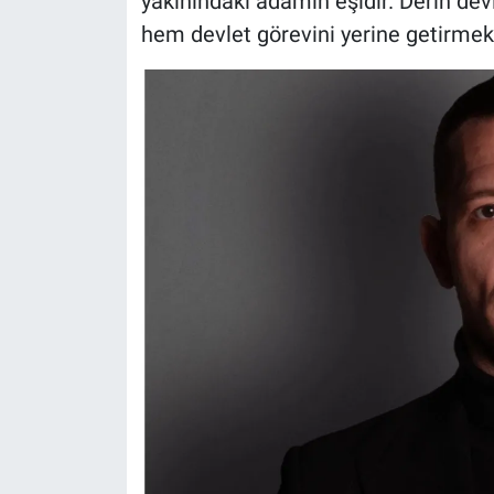
yakınındaki adamın eşidir. Derin devl
hem devlet görevini yerine getirmek