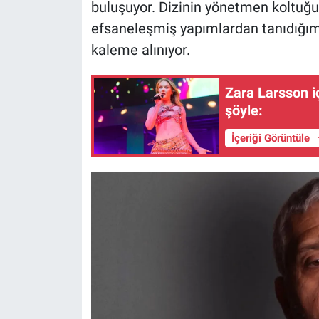
buluşuyor. Dizinin yönetmen koltuğ
efsaneleşmiş yapımlardan tanıdığı
kaleme alınıyor.
Zara Larsson i
şöyle:
İçeriği Görüntüle