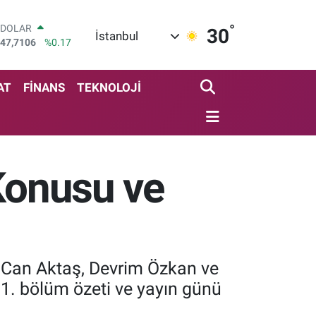
°
DOLAR
30
İstanbul
47,7106
%0.17
EURO
55,1652
%0.27
STERLİN
AT
FİNANS
TEKNOLOJİ
64,4046
%0.35
GRAM ALTIN
6618.49
%2.12
BİST100
13.773
%-19
 Konusu ve
BITCOIN
65.130,04
%1.2
z Can Aktaş, Devrim Özkan ve
 1. bölüm özeti ve yayın günü