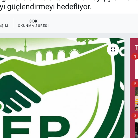
ı güçlendirmeyi hedefliyor.
3 DK
AŞIM
OKUNMA SÜRESI
1
2
3