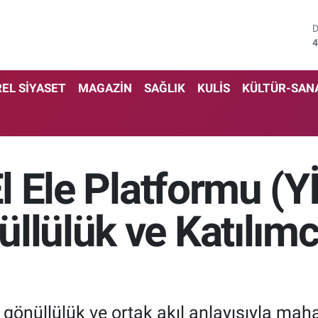
4
5
EL SİYASET
MAGAZİN
SAĞLIK
KULİS
KÜLTÜR-SAN
6
6
1
El Ele Platformu (
6
llülük ve Katılımcı
 gönüllülük ve ortak akıl anlayışıyla mahal