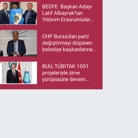
BEDFE Başkan Adayı
Latif Albayrak’tan
Yıldırım Erzurumlular
Derneği Başkanı Eren
Düzen’e Hayırlı Olsun
CHP Bursa'dan parti
Ziyareti
değiştirmeyi düşünen
belediye başkanlarına
çağrı: İstifa ediyorsanız
makamlarınızı da
BUÜ, TÜBİTAK 1001
bırakın
projeleriyle zirve
yürüyüşüne devam
ediyor