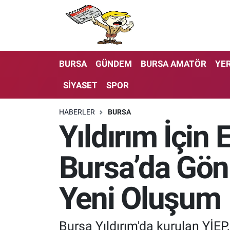
BURSA
GÜNDEM
BURSA AMATÖR
YER
SİYASET
SPOR
HABERLER
BURSA
Yıldırım İçin 
Bursa’da Gönü
Yeni Oluşum
Bursa Yıldırım'da kurulan YİEP,