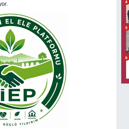
4
yor.
5
6