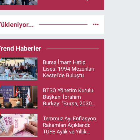
buluştu
ükleniyor...
Trend Haberler
Bursa İmam Hatip
Lisesi 1994 Mezunları
Kestel'de Buluştu
BTSO Yönetim Kurulu
Başkanı İbrahim
Burkay: “Bursa, 2030
Vizyonumuzla Türkiye’yi
Büyütmeye Devam
Temmuz Ayı Enflasyon
Edecek”
Rakamları Açıklandı:
TÜFE Aylık ve Yıllık
Artış Oranı Belli Oldu