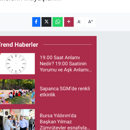
-
+
A
A
Trend Haberler
19.00 Saat Anlamı
Nedir? 19:00 Saatinin
Yorumu ve Aşk Anlamı
Merak Ediliyor
Sapanca SGM'de renkli
etkinlik
Bursa Yıldırım'da
Başkan Yılmaz
Zümrütevler esnafıyla