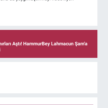
ınırları Aştı! HammurBey Lahmacun Şam'a
i