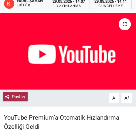
ERDAL ŞAHAN
29.05.2026 - 14:07
29.05.2026 - 14:11
EDITÖR
YAYINLANMA
GÜNCELLEME
Paylaş
-
+
A
A
YouTube Premium’a Otomatik Hızlandırma
Özelliği Geldi