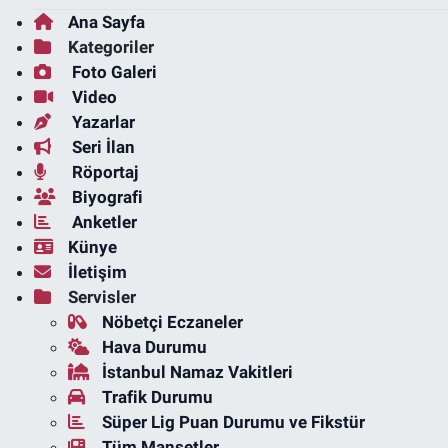
Ana Sayfa
Kategoriler
Foto Galeri
Video
Yazarlar
Seri İlan
Röportaj
Biyografi
Anketler
Künye
İletişim
Servisler
Nöbetçi Eczaneler
Hava Durumu
İstanbul Namaz Vakitleri
Trafik Durumu
Süper Lig Puan Durumu ve Fikstür
Tüm Manşetler