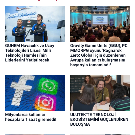
GUHEM Havacılık ve Uzay
Gravity Game Unite (GGU), PC
Teknolojileri Lisesi Milli
MMORPG oyunu 'Ragnarok
Teknoloji Hamlesi’nin
Zero: Global' için düzenlenen
Liderlerini Yetiştirecek
Avrupa kullanıcı buluşmasını
başarıyla tamamladı!
Milyonlarca kullanıcı
ULUTEK’TE TEKNOLOJİ
hesaplara 1 saat giremedi!
EKOSİSTEMİNİ GÜÇLENDİREN
BULUŞMA