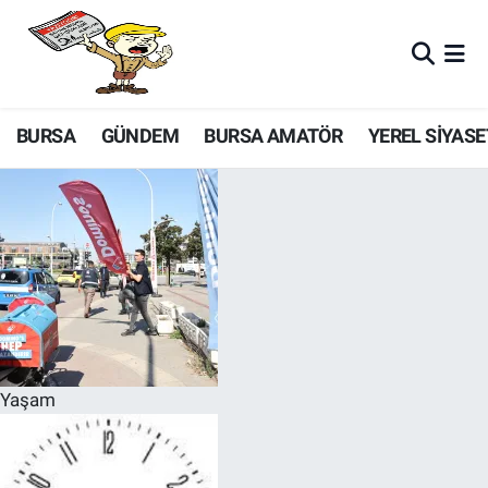
BURSA
GÜNDEM
BURSA AMATÖR
YEREL SİYASE
Yaşam