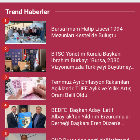
Trend Haberler
1
Bursa İmam Hatip Lisesi 1994
Mezunları Kestel'de Buluştu
2
BTSO Yönetim Kurulu Başkanı
İbrahim Burkay: “Bursa, 2030
Vizyonumuzla Türkiye’yi Büyütmeye
Devam Edecek”
3
Temmuz Ayı Enflasyon Rakamları
Açıklandı: TÜFE Aylık ve Yıllık Artış
Oranı Belli Oldu
4
BEDFE Başkan Adayı Latif
Albayrak’tan Yıldırım Erzurumlular
Derneği Başkanı Eren Düzen’e
Hayırlı Olsun Ziyareti
5