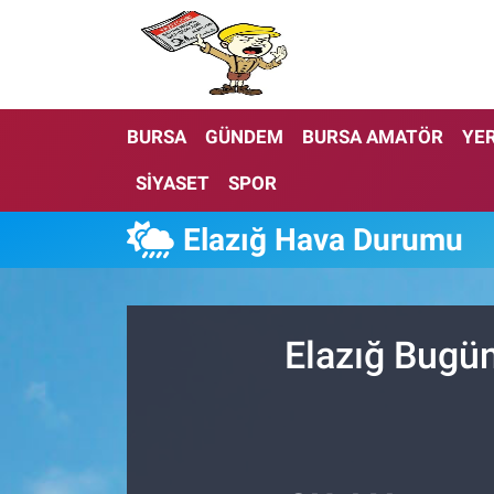
BURSA
GÜNDEM
BURSA AMATÖR
YER
SİYASET
SPOR
Elazığ Hava Durumu
Elazığ Bugün