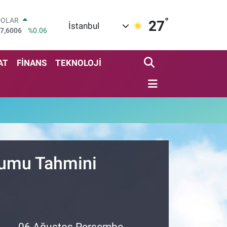
°
DOLAR
27
İstanbul
7,6006
%0.06
EURO
5,0250
%0.02
STERLİN
AT
FİNANS
TEKNOLOJİ
4,2398
%0.2
GRAM ALTIN
500.87
%0.12
BİST100
3.799
%70
BITCOIN
4.643,95
%0.16
urumu Tahmini
06 Ağustos Perşembe