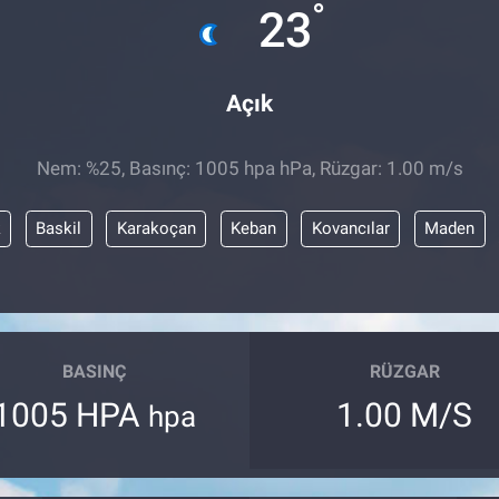
°
23
Açık
Nem: %25, Basınç: 1005 hpa hPa, Rüzgar: 1.00 m/s
k
Baskil
Karakoçan
Keban
Kovancılar
Maden
BASINÇ
RÜZGAR
1005 HPA
1.00 M/S
hpa