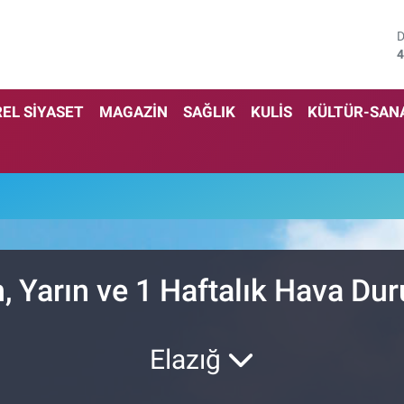
4
5
EL SİYASET
MAGAZİN
SAĞLIK
KULİS
KÜLTÜR-SAN
6
6
1
6
, Yarın ve 1 Haftalık Hava D
Elazığ