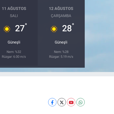
11 AĞUSTOS
12 AĞUSTOS
SALI
ÇARŞAMBA
°
°
27
28
Güneşli
Güneşli
Nem: %32
Nem: %28
Rüzgar: 6.00 m/s
Rüzgar: 5.19 m/s