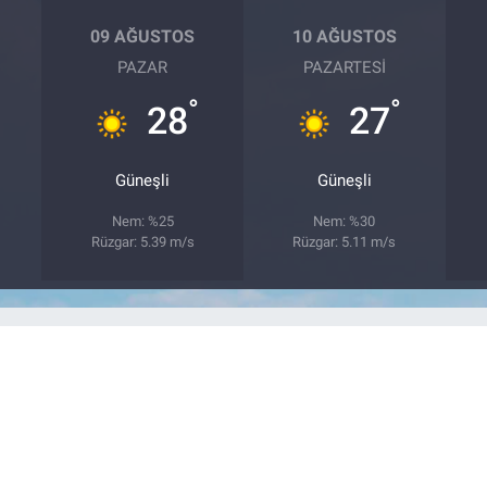
09 AĞUSTOS
10 AĞUSTOS
PAZAR
PAZARTESI
°
°
28
27
Güneşli
Güneşli
Nem: %25
Nem: %30
Rüzgar: 5.39 m/s
Rüzgar: 5.11 m/s