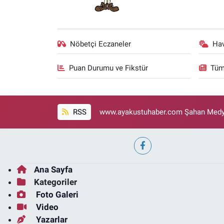
Nöbetçi Eczaneler
Ha
Puan Durumu ve Fikstür
Tüm
RSS
www.ayakustuhaber.com Şahan Medya
Ana Sayfa
Kategoriler
Foto Galeri
Video
Yazarlar