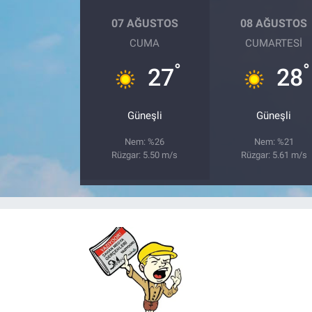
07 AĞUSTOS
08 AĞUSTOS
CUMA
CUMARTESI
°
°
27
28
Güneşli
Güneşli
Nem: %26
Nem: %21
Rüzgar: 5.50 m/s
Rüzgar: 5.61 m/s