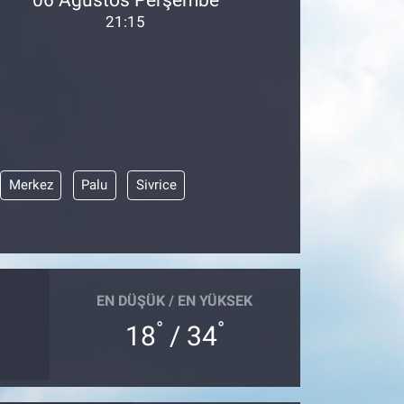
21:15
Merkez
Palu
Sivrice
EN DÜŞÜK / EN YÜKSEK
°
°
18
/ 34