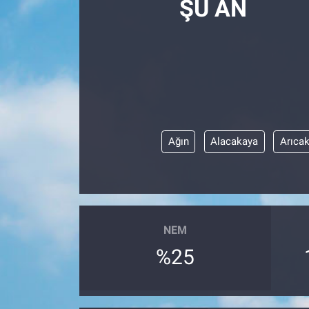
ŞU AN
Ağın
Alacakaya
Arıca
NEM
%25