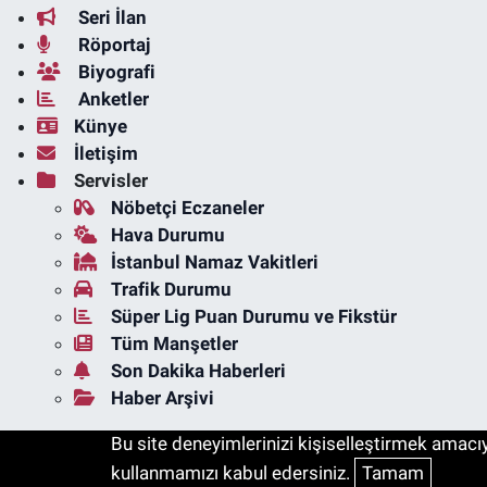
Seri İlan
Röportaj
Biyografi
Anketler
Künye
İletişim
Servisler
Nöbetçi Eczaneler
Hava Durumu
İstanbul Namaz Vakitleri
Trafik Durumu
Süper Lig Puan Durumu ve Fikstür
Tüm Manşetler
Son Dakika Haberleri
Haber Arşivi
Bu site deneyimlerinizi kişiselleştirmek amacıyl
kullanmamızı kabul edersiniz.
Tamam