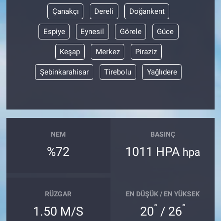
Çanakçı
Dereli
Doğankent
Espiye
Eynesil
Görele
Güce
Keşap
Merkez
Piraziz
Şebinkarahisar
Tirebolu
Yağlıdere
NEM
BASINÇ
%72
1011 HPA
hpa
RÜZGAR
EN DÜŞÜK / EN YÜKSEK
°
°
1.50 M/S
20
/ 26