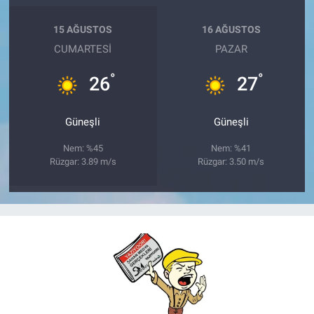
15 AĞUSTOS
16 AĞUSTOS
CUMARTESI
PAZAR
°
°
26
27
Güneşli
Güneşli
Nem: %45
Nem: %41
Rüzgar: 3.89 m/s
Rüzgar: 3.50 m/s