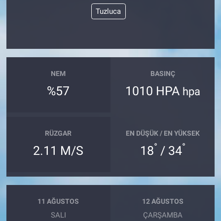
Tuzluca
NEM
BASINÇ
%57
1010 HPA
hpa
RÜZGAR
EN DÜŞÜK / EN YÜKSEK
°
°
2.11 M/S
18
/ 34
11 AĞUSTOS
12 AĞUSTOS
SALI
ÇARŞAMBA