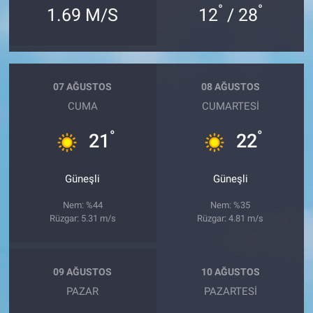
°
°
1.69 M/S
12
/ 28
07 AĞUSTOS
08 AĞUSTOS
CUMA
CUMARTESI
°
°
21
22
Güneşli
Güneşli
Nem: %44
Nem: %35
Rüzgar: 5.31 m/s
Rüzgar: 4.81 m/s
09 AĞUSTOS
10 AĞUSTOS
PAZAR
PAZARTESI