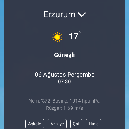
Erzurum
°
17
Güneşli
06 Ağustos Perşembe
07:30
Nem: %72, Basınç: 1014 hpa hPa,
Rüzgar: 1.69 m/s
Aşkale
Aziziye
Çat
Hınıs