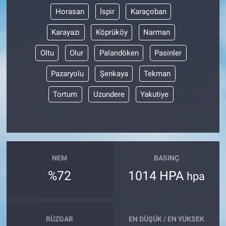
Horasan
İspir
Karaçoban
Karayazı
Köprüköy
Narman
Oltu
Olur
Palandöken
Pasinler
Pazaryolu
Şenkaya
Tekman
Tortum
Uzundere
Yakutiye
NEM
BASINÇ
%72
1014 HPA
hpa
RÜZGAR
EN DÜŞÜK / EN YÜKSEK