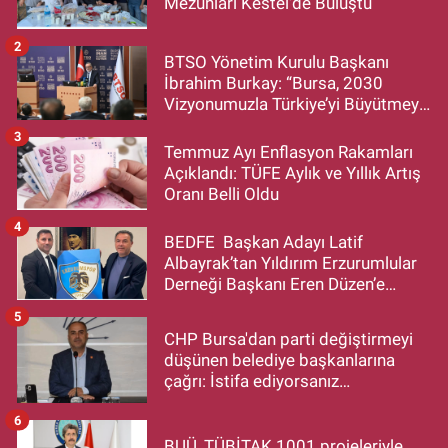
Mezunları Kestel'de Buluştu
2
BTSO Yönetim Kurulu Başkanı
İbrahim Burkay: “Bursa, 2030
Vizyonumuzla Türkiye’yi Büyütmeye
Devam Edecek”
3
Temmuz Ayı Enflasyon Rakamları
Açıklandı: TÜFE Aylık ve Yıllık Artış
Oranı Belli Oldu
4
BEDFE Başkan Adayı Latif
Albayrak’tan Yıldırım Erzurumlular
Derneği Başkanı Eren Düzen’e
Hayırlı Olsun Ziyareti
5
CHP Bursa'dan parti değiştirmeyi
düşünen belediye başkanlarına
çağrı: İstifa ediyorsanız
makamlarınızı da bırakın
6
BUÜ, TÜBİTAK 1001 projeleriyle