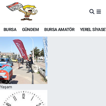
BURSA
GÜNDEM
BURSA AMATÖR
YEREL SİYASE
Yaşam