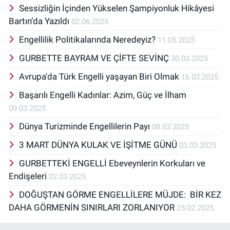
Sessizliğin İçinden Yükselen Şampiyonluk Hikâyesi
Bartın’da Yazıldı
02.06.2025
Engellilik Politikalarında Neredeyiz?
11.05.2025
GURBETTE BAYRAM VE ÇİFTE SEVİNÇ
30.03.2025
Avrupa'da Türk Engelli yaşayan Biri Olmak
16.03.2025
Başarılı Engelli Kadınlar: Azim, Güç ve İlham
09.03.2025
Dünya Turizminde Engellilerin Payı
08.03.2025
3 MART DÜNYA KULAK VE İŞİTME GÜNÜ
03.03.2025
GURBETTEKİ ENGELLİ Ebeveynlerin Korkuları ve
Endişeleri
02.03.2025
DOĞUŞTAN GÖRME ENGELLİLERE MÜJDE: BİR KEZ
DAHA GÖRMENİN SINIRLARI ZORLANIYOR
25.02.2025