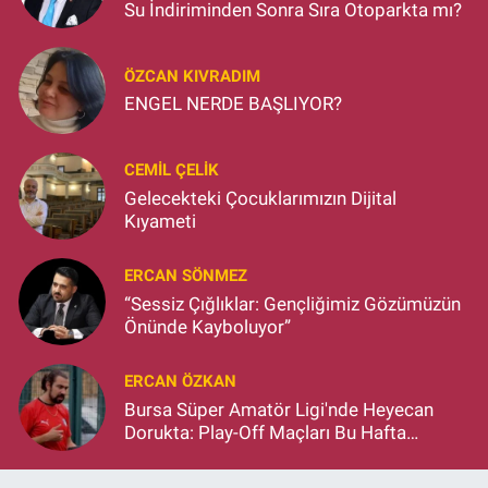
Su İndiriminden Sonra Sıra Otoparkta mı?
ÖZCAN KIVRADIM
ENGEL NERDE BAŞLIYOR?
CEMIL ÇELIK
Gelecekteki Çocuklarımızın Dijital
Kıyameti
ERCAN SÖNMEZ
“Sessiz Çığlıklar: Gençliğimiz Gözümüzün
Önünde Kayboluyor”
ERCAN ÖZKAN
Bursa Süper Amatör Ligi'nde Heyecan
Dorukta: Play-Off Maçları Bu Hafta
Başlıyor!