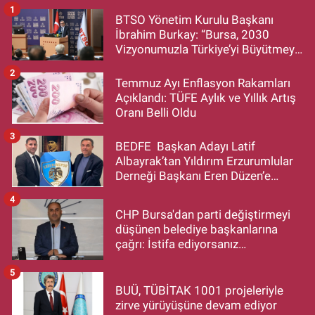
1
BTSO Yönetim Kurulu Başkanı
İbrahim Burkay: “Bursa, 2030
Vizyonumuzla Türkiye’yi Büyütmeye
Devam Edecek”
2
Temmuz Ayı Enflasyon Rakamları
Açıklandı: TÜFE Aylık ve Yıllık Artış
Oranı Belli Oldu
3
BEDFE Başkan Adayı Latif
Albayrak’tan Yıldırım Erzurumlular
Derneği Başkanı Eren Düzen’e
Hayırlı Olsun Ziyareti
4
CHP Bursa'dan parti değiştirmeyi
düşünen belediye başkanlarına
çağrı: İstifa ediyorsanız
makamlarınızı da bırakın
5
BUÜ, TÜBİTAK 1001 projeleriyle
zirve yürüyüşüne devam ediyor