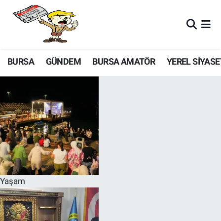
BURSA
GÜNDEM
BURSA AMATÖR
YEREL SİYASE
Yaşam