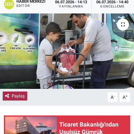
HABER MERKEZI
06.07.2026 - 14:13
06.07.2026 - 14:40
EDITÖR
YAYINLANMA
GÜNCELLEME
Paylaş
-
+
A
A
Ticaret Bakanlığı'ndan
Usulsüz Gümrük