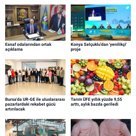
Esnaf odalarından ortak
Konya Selçuklu'dan 'yenilikçi'
açıklama
proje
Bursa'da UR-GE ile uluslararası
Tarım ÜFE yıllık yüzde 9,55
pazarlardaki rekabet gücü
arttı, aylık bazda geriledi
artırılacak